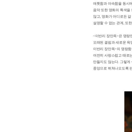
연결된다. <이반리 
구성된다. 결국 이 
이처럼 포용력을 자랑
배우 양말복은 만옥을 
애틋함과 야속함을 동시
음악 또한 영화의 특색
않고, 영화가 어디로든
설명할 수 없는 관계,
<이반리 장만옥>은 
오래된 결핍과 새로운 
이반리 장만옥>의 명랑
여전히 사랑스럽고 때로
만들지도 않는다. 그렇
중앙으로 뛰쳐나오도록