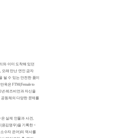
놓인 자리와 이미 도착해 있던
 접고, 오래 만난 연인 금자
지친 몸을 뉠 수 있는 안전한 품이
 만옥은 FTM(Female to
들고 온 중년 레즈비언과 자신을
, 정치 등 공동체의 다양한 문제를
장만옥>은 실제 인물과 사건,