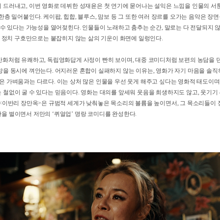
장만옥>에서 공동체는 능숙하고 점잖은 합의가 아니라, 서로 밀치고 끼어들고 오해하고
영화에서 코미디는 불완전한 사람들이 서로의 박자를 맞춰가는 과정이자 영화가 믿는 
하는 웃음 위에 다양한 정서가 깃든다. 배우들이 이룬 앙상블은 영화의 혼합장르적 
설움과 허세, 피로와 다정함을 한 얼굴에 지닌 인물로 그리며 극의 중심을 든든히 지
에 드러내고, 이번 영화로 데뷔한 성재윤은 첫 연기에 묻어나는 설익은 느낌을 인물
을 한층 밀어붙인다. 케이팝, 힙합, 블루스, 맘보 등 그 또한 여러 장르를 오가는 음
 갈 수 있다는 가능성을 열어젖힌다. 인물들이 노래하고 춤추는 순간, 말로는 다 전
 또한 정치 구호만으로는 붙잡히지 않는 삶의 기운이 화면에 일렁인다.
명랑만화처럼 유쾌하고, 독립영화답게 사정이 빤히 보이며, 대중 코미디처럼 보편의 
욕망을 동시에 껴안는다. 어지러운 혼합이 실패하지 않는 이유는, 영화가 자기 마음을
함은 가벼움과는 다르다. 이는 상처 많은 인물을 우선 웃게 해주고 싶다는 영화적 
는 철없이 굴 수 있다는 믿음이다. 영화는 대의를 앞세워 웃음을 희생하지도 않고,
게 <이반리 장만옥>은 규범적 세계가 낮춰놓은 목소리의 볼륨을 높이면서, 그 목소
 판을 벌이면서 저만의 ‘퀴얼업’ 명랑 코미디를 완성한다.