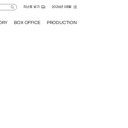
지난호 보기
GLOBAL
KOFIC STORY
BOX OFFICE
P