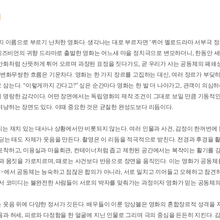
미디
 가지 이름으로 부르기 난처한 영화다. 생각나는 대로 부르자면 ‘퀴어 멜로드라마 서
중년 레즈비언의 귀향 드라마로 출발한 영화는 어느새 마을 정치극으로 변모하더니, 한
명랑만화처럼 산뜻하게 튀어 오르며 과장된 표정을 짓다가도, 곧 우리가 사는 공동체
 이 변화무쌍한 흐름은 기운차다. 영화는 한 가지 장르를 고집하는 대신, 여러 장르
로 삼는다. “이렇게까지 간다고?” 싶은 순간마다 영화는 한 발 더 나아가고, 관객
만치 명랑한 감각이다. 어떤 장면에서는 독립영화의 제작 조건이 그대로 보일 만큼 
 겨냥하는 장면도 있다. 이때 중요한 것은 균질한 완성도보다 리듬이다.
미디는 재치 있는 대사나 상황에서만 비롯되지 않는다. 여러 인물과 사건, 감정이 
 내딛는 태도 자체가 웃음을 만든다. 촬영은 이 리듬을 적극적으로 받친다. 전경과 
에 포착하고, 미용실과 마을회관, 컨테이너처럼 좁고 제한된 공간에서는 복작이는 활
 말과 몸짓을 가로지르며, 때로는 사건보다 반응으로 장면을 움직인다. 이는 영화가