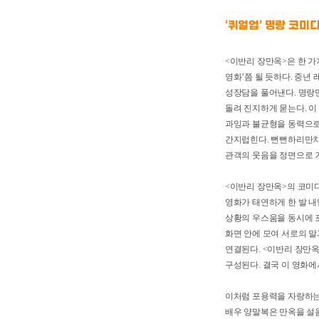
‘퀴얼업’ 명랑 코
<이반리 장만옥>은 한
영화’쯤 될 듯하다. 
성장담을 풀어낸다. 
돌려 진지하게 묻는다.
과잉과 불균형을 동력으
간지럽힌다. 뻔뻔하리
관객의 웃음을 정면으로
<이반리 장만옥>의 코
영화가 태연하게 한 발
상황의 우스움을 동시
화면 안에 모여 서로의