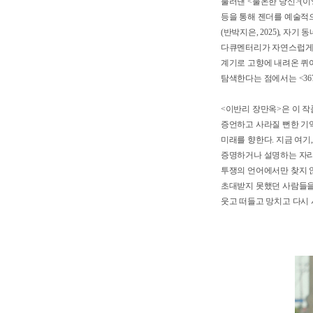
이를 다룬 여러 편의 
홈그라운드>(권아람, 
불러낸 <불온한 당신>
등을 통해 젠더를 예술적
(반박지은, 2025),
다큐멘터리가 자연스럽게
계기로 고향에 내려온 
탐색한다는 점에서는 <3
<이반리 장만옥>은 이
증언하고 사라질 뻔한 
미래를 향한다. 지금 
증명하거나 설명하는 자
투쟁의 언어에서만 찾
초대받지 못했던 사람
웃고 떠들고 망치고 다