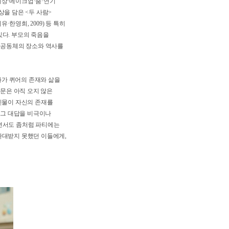
명우 형’(윤김명우)을 기록한 <
뜻하는 성소수자 은어)의 역사를
벗어나 의상·메이크업·춤·연기
부의 일상을 담은 <두 사람>
홍지유·한영희, 2009) 등 특히
 수 있다. 부모의 죽음을
고, 퀴어 공동체의 장소와 역사를
기존 영화가 퀴어의 존재와 삶을
본다. 질문은 아직 오지 않은
. 퀴어 인물이 자신의 존재를
만옥>은 그 대답을 비극이나
를 이루면서도 좀처럼 파티에는
충분히 환대받지 못했던 이들에게,