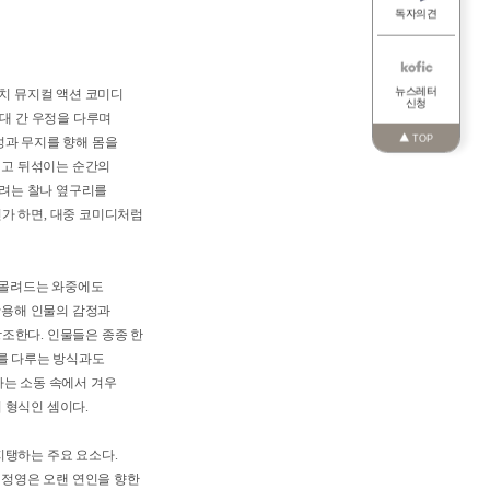
인스타
독자
의
뉴스레
부극 정치 뮤지컬 액션 코미디
신청
동안 세대 간 우정을 다루며
TO
의 폐쇄성과 무지를 향해 몸을
가 부딪히고 뒤섞이는 순간의
이 의심하려는 찰나 옆구리를
기동적인가 하면, 대중 코미디처럼
한꺼번에 몰려드는 와중에도
후경을 활용해 인물의 감정과
기를 강조한다. 인물들은 종종 한
 공동체를 다루는 방식과도