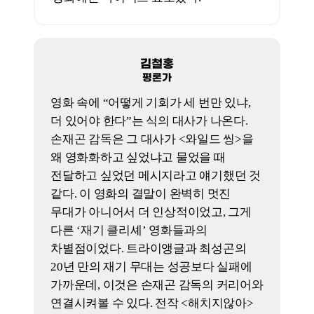
평론가
그 시절 기억이 없는 세대들에게 이
영화는 서사가 아닌 이미지로 전달될
것이다. 인스타그램이나 트위터에 올릴
수 있는 ‘그 시대 감성’이 있으니. 요즘
10대 20대가 ‘밤티’(엉성하고 애매하고
촌스러운 대상을 표현하는 신조어)
Quick Menu
밈이나 레트로 소품, 경동시장의 오래된
노포 질감을 많이 소비한다. 그 세대는
AI의 고도화된 완결성에 대한 반동으로
오히려 아날로그와 미완결성을 소비하고
있다. 완성되지 않은 것, 낡은 것, 거친
TOP
것의 매력과 통할 것 같은 이미지들이 <
와일드 씽>에 충분히 있긴 하다. 영화 속
댄스 챌린지나 쇼츠, 레트로 퍼포먼스로
1020에게 작동할 것 같다.
김철홍
평론가