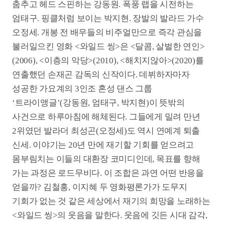
‘트라이앵글’(강동원, 엄태구, 박지현)이 뜻밖의
사건으로 하루아침에 해체된다. 그들에게 밀려 만년
2위였던 발라더 최성곤(오정세)도 역시 연예계 퇴출
신세. 이야기는 20년 만에 재기할 기회를 얻으려고
몸부림치는 이들의 대환장 코미디인데, 목표를 향해
가는 과정은 로드무비다. 이 조합은 과연 어떤 반응을
얻을까? 김철홍, 이지혜 두 영화평론가가 도무지
기회가 없는 것 같은 세상에서 재기의 희망을 노래하는
<와일드 씽>의 웃음을 말한다. 웃음에 깃든 시대 감각,
그리고 웃음 속의 슬픔에 대하여.
Q
<와일드 씽>은 배우들이 실제로 춤추고
노래하는 뮤직비디오, 트라이앵글
인스타그램 계정 만들기 등 SNS 홍보를 통해
개봉 전부터 큰 관심을 받았다. 이런 홍보
방식, 아이돌 퍼포먼스를 연기하는 배우들을
향한 관객의 시선을 어떻게 읽었나?