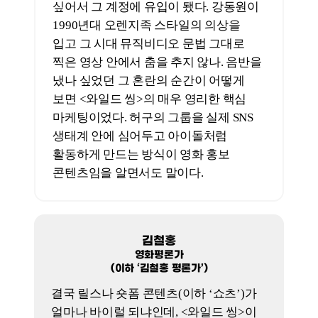
영화평론가
(이하 ‘김철홍 평론가’)
결국 릴스나 숏폼 콘텐츠(이하 ‘쇼츠’)가
얼마나 바이럴 되냐인데, <와일드 씽>이
그런 콘텐츠를 확실히 잘 만든 것 같다.
관객들이 트라이앵글을 배우들의 ‘부캐’
정도로 받아들인 것 같다. 특히 강동원,
엄태구 배우는 이런 숏폼 홍보를 가장 안
할 것 같은 사람들이라는 점에서 대중이
재미를 느끼고 쇼츠를 퍼트린 요인 중의
하나였다. 그런데 요즘 관객은 영화 홍보
쇼츠가 재밌다고 해서 바로 영화를 보지는
않는다. 영화의 흥행은 본편의 입소문에
달렸다고 본다.