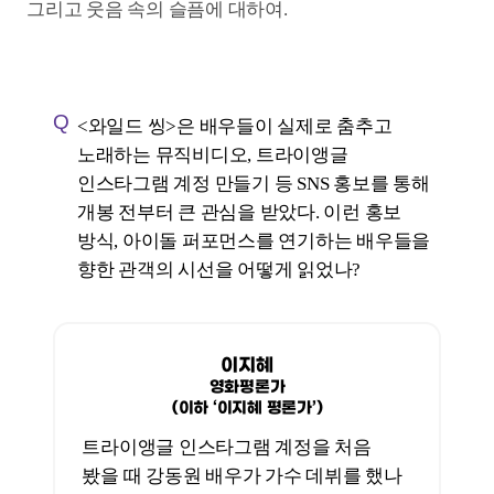
이지혜
영화평론가
(이하 ‘이지혜 평론가’)
트라이앵글 인스타그램 계정을 처음
봤을 때 강동원 배우가 가수 데뷔를 했나
싶어서 그 계정에 유입이 됐다. 강동원이
1990년대 오렌지족 스타일의 의상을
입고 그 시대 뮤직비디오 문법 그대로
찍은 영상 안에서 춤을 추지 않나. 음반을
냈나 싶었던 그 혼란의 순간이 어떻게
보면 <와일드 씽>의 매우 영리한 핵심
마케팅이었다. 허구의 그룹을 실제 SNS
생태계 안에 심어두고 아이돌처럼
활동하게 만드는 방식이 영화 홍보
콘텐츠임을 알면서도 말이다.
김철홍