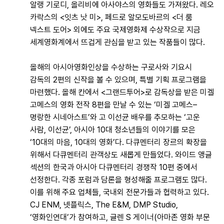
알랭 기로디, 올리비에 아사야스의 영화들도 가져왔다. 레오
카락스의 <잇츠 낫 미>, 페드로 알모도바르의
<더 룸
넥스트 도어> 외에도 주요 국제영화제 수상작으로 지금
세계영화계에서 뜨겁게 관심을 받고 있는 작품들이 많다.
올해의 아시아영화인상을 수상하는 구로사와 기요시
감독의 2편의 신작을 볼 수 있으며, 특별 기획 프로그램을
마련했다. 올해 칸에서 <그랜드투어>로 감독상을 받은 미겔
고메스의 영화 전작 8편을 만날 수 있는 ‘미겔 고메스–
명랑한 시네아스트’와 고 이선균 배우를 추모하는 ‘고운
사람, 이선균’, 아시아 10대 청소년들의 이야기를 모은
‘10대의 마음, 10대의 영화’다. 다큐멘터리 장르의 확장을
위해서 다큐멘터리 관객상도 새롭게 만들었다. 와이드 앵글
섹션의 한국과 아시아 다큐멘터리 경쟁작 10편 중에서
선정한다. 각종 포럼과 담론을 형성해줄 프로그램도 많다.
이를 위해 주요 업체들, 국내외 전문가들과 협력하고 있다.
CJ ENM, 넷플릭스, The E&M, DMP Studio,
‘영화인연대’가 참여하고, 글렌 S 게이너(아마존 영화 부문