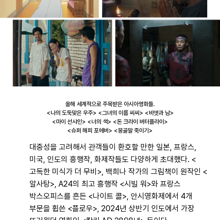
올해 세계적으로 주목받은 아시아영화들.
<나의 도둑맞은 우주> <그녀의 이름 씨씨> <비엣과 남>
<마이 선샤인>
<너의 색> <돈 크라이 버터플라이>
<슈퍼 해피 포에버> <몽골말 죽이기>
대중성을 고려해서 관객들이 환호할 만한 일본, 프랑스,
미국, 인도의 흥행작, 화제작들도 다양하게 초대했다. <
고독한 미식가 더 무비>, 백희나 작가의 그림책이 원작인 <
알사탕>, A24의 최고 흥행작 <시빌 워>와 프랑스
박스오피스를 흔든 <나이트 콜>, 안시영화제에서 4개
부문을 휩쓴 <플로우>, 2024년 상반기 인도에서 가장