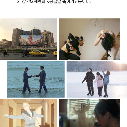
>, 쟝샤오쉐엔의 <몽골말 죽이기> 등이다.