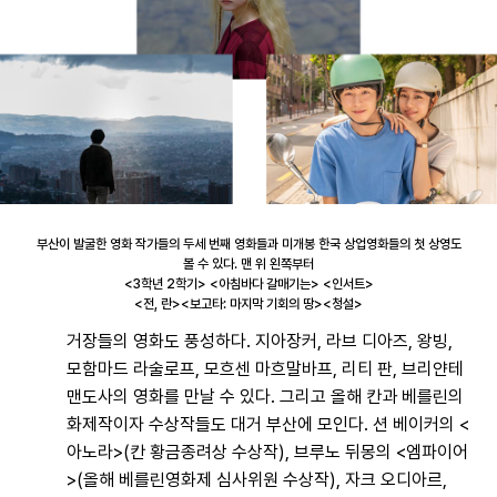
부산이 발굴한 영화 작가들의 두세 번째 영화들과 미개봉 한국 상업영화들의 첫 상영도
볼 수 있다.
맨 위 왼쪽부터
<3학년 2학기> <아침바다 갈매기는> <인서트>
<전, 란><보고타: 마지막 기회의 땅><청설>
거장들의 영화도 풍성하다. 지아장커, 라브 디아즈, 왕빙,
모함마드 라술로프, 모흐센 마흐말바프, 리티 판, 브리얀테
맨도사의 영화를 만날 수 있다. 그리고 올해 칸과 베를린의
화제작이자 수상작들도 대거 부산에 모인다. 션 베이커의 <
아노라>(칸 황금종려상 수상작), 브루노 뒤몽의 <엠파이어
>(올해 베를린영화제 심사위원 수상작), 자크 오디아르,