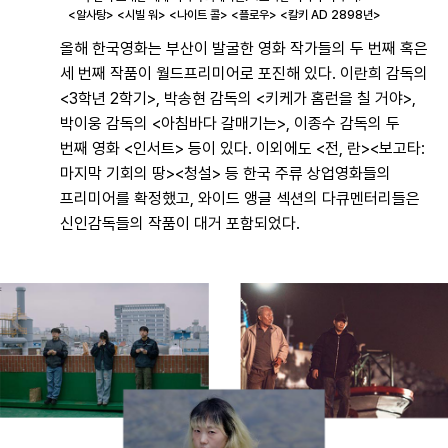
<알사탕> <시빌 워> <나이트 콜> <플로우> <칼키 AD 2898년>
올해 한국영화는 부산이 발굴한 영화 작가들의 두 번째 혹은
세 번째 작품이 월드프리미어로 포진해 있다. 이란희 감독의
<3학년 2학기>, 박송현 감독의
<키케가 홈런을 칠 거야>,
박이웅 감독의 <아침바다 갈매기는>, 이종수 감독의 두
번째 영화 <인서트> 등이 있다. 이외에도 <전, 란>
<보고타:
마지막 기회의 땅><청설> 등 한국 주류 상업영화들의
프리미어를 확정했고, 와이드 앵글 섹션의 다큐멘터리들은
신인감독들의 작품이 대거 포함되었다.