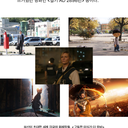
뜨거웠던 영화인 <칼키 AD 2898년> 등이다.
부산이 초대한 세계 각국의 화제작들. <고독한 미식가 더 무비>