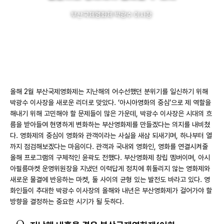
부산국제영화제 박광수 이사장
글
김혜선(웹매거진 한국영화 편집장)
사진
임익순
올해 2월 부산국제영화제는 지난해의 어수선했던 분위기를 일신하기 위해
박광수 이사장을 새로운 리더로 맞았다. ‘아시아영화의 중심’으로 제 역할을
해내기 위해 고민해야 할 문제들이 많은 가운데, 박광수 이사장은 시대의 흐
름을 받아들여 현명하게 변화하는 부산영화제를 만들겠다는 의지를 내비쳤
다. 영화제의 중심이 영화와 관객이라는 사실을 새삼 되새기며, 하나부터 열
까지 점검해보겠다는 마음이다. 관객과 국내외 영화인, 영화를 연결시켜줄
올해 프로그램의 구체적인 윤곽도 전했다. 부산영화제 창립 멤버이며, 아시
아필름마켓 운영위원장을 지냈던 이력답게 정치에 휘둘리지 않는 영화제와
새로운 물결에 반응하는 마켓, 둘 사이의 균형 있는 발전도 바라고 있다. 영
화인들이 추대한 박광수 이사장의 올해와 내년은 부산영화제가 걸어가야 할
방향을 결정하는 중요한 시기가 될 듯하다.