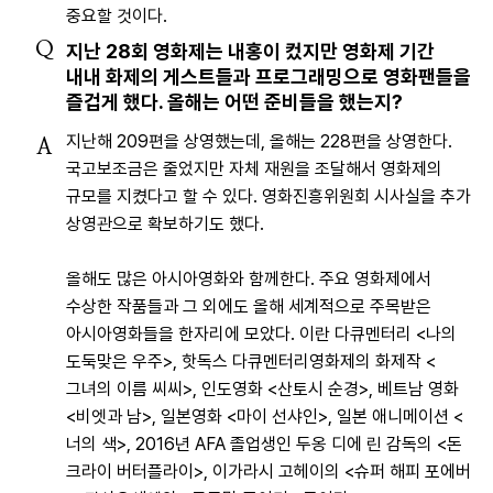
중요할 것이다.
Q
지난 28회 영화제는 내홍이 컸지만 영화제 기간
내내 화제의 게스트들과 프로그래밍으로 영화팬들을
즐겁게 했다. 올해는 어떤 준비들을 했는지?
지난해 209편을 상영했는데, 올해는 228편을 상영한다.
A
국고보조금은 줄었지만 자체 재원을 조달해서 영화제의
규모를 지켰다고 할 수 있다. 영화진흥위원회 시사실을 추가
상영관으로 확보하기도 했다.
올해도 많은 아시아영화와 함께한다. 주요 영화제에서
수상한 작품들과 그 외에도 올해 세계적으로 주목받은
아시아영화들을 한자리에 모았다.
이란 다큐멘터리 <나의
도둑맞은 우주>, 핫독스 다큐멘터리영화제의 화제작 <
그녀의 이름 씨씨>, 인도영화 <산토시 순경>, 베트남 영화
<비엣과 남>, 일본영화 <마이 선샤인>, 일본 애니메이션 <
너의 색>, 2016년 AFA 졸업생인 두옹 디에 린 감독의 <돈
크라이 버터플라이>, 이가라시 고헤이의
<슈퍼 해피 포에버