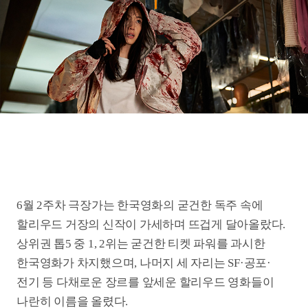
6월 2주차 극장가는 한국영화의 굳건한 독주 속에
할리우드 거장의 신작이 가세하며 뜨겁게 달아올랐다.
상위권 톱5 중 1, 2위는 굳건한 티켓 파워를 과시한
한국영화가 차지했으며, 나머지 세 자리는 SF·공포·
전기 등 다채로운 장르를 앞세운 할리우드 영화들이
나란히 이름을 올렸다.
1위는 4주 연속 정상의 자리를 지킨 〈군체〉다.
정체불명의 바이러스 감염 사태로 봉쇄된 초고층 빌딩
안에서 고립된 생존자들이 진화하는 감염자들에 맞서
사투를 벌이는 이야기를 그린 영화다. 이번 주 49만
명의 관객을 추가로 동원하고 49억 원의 매출을