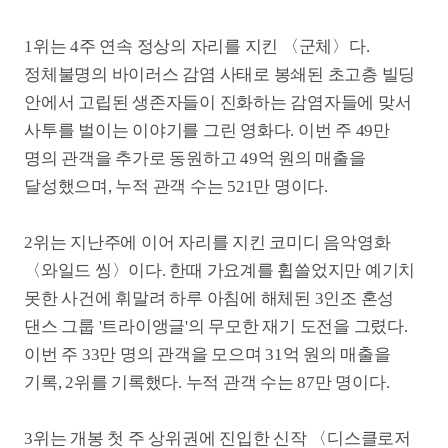
달성했으며, 누적 관객 수는 521만 명이다.
2위는 지난주에 이어 자리를 지킨 코미디 음악영화
〈와일드 씽〉이다. 한때 가요계를 휩쓸었지만 예기치
못한 사건에 휘말려 하루 아침에 해체된 3인조 혼성
댄스 그룹 '트라이앵글'의 무모한 재기 도전을 그렸다.
이번 주 33만 명의 관객을 모으며 31억 원의 매출을
기록, 2위를 기록했다. 누적 관객 수는 87만 명이다.
3위는 개봉 첫 주 상위권에 진입한 신작 〈디스클로저
데이〉다. 거장 스티븐 스필버그 감독이 다시 한번
주전공인 외계인 소재로 돌아와 화제를 모은 SF 스릴러
영화로, 지구에 도달한 외계 존재의 비밀 메시지와 이를
은폐하려는 정부의 음모를 파헤치는 한 과학자의
사투를 그렸다. 이번 주 19만 명의 관객을 동원하고
21억 원의 매출을 기록했다.
4위는 미국 공포영화 〈백룸〉이다. 노란 벽면과
끝없는 형광등 아래 펼쳐진 기이한 공간에서 설명할 수