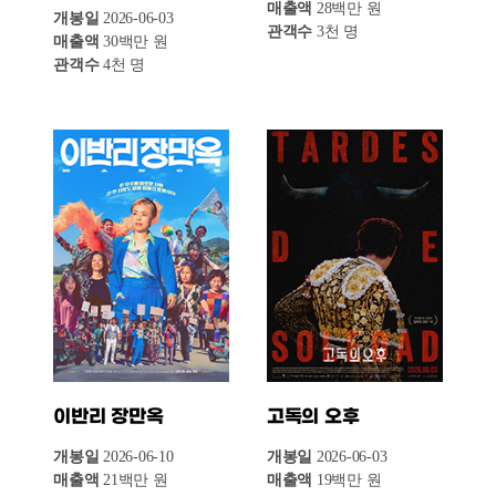
자체는 전주(190만 명)보다 크게 줄었으나
매출액과 관객 수 모두 외국영화를 앞서며 시장
내 우위를 유지했다. 다만, 한국영화 점유율은
전주(70.5%) 대비 9.8%p 하락한 60.7%를 기록해
잠시 숨 고르기에 들어간 양상이다.
반면 외국영화는 점유율 면에서 반등을
이뤄냈다. 외국영화는 총 11편이 상영되며 57만
명의 관객을 모았고 매출액은 60억 원을
기록했다. 관객 수와 매출액의 절대적인 수치는
전주(79만 명, 83억 원)보다 감소했으나,
한국영화의 기세가 한풀 꺾인 틈을 타 점유율을
전주(29.5%) 대비 9.8%p 끌어올린 39.3%로
회복하며 30%대를 다시 돌파했다.
최근 4주간의 전체적인 흐름을 살펴보면
극장가는 롤러코스터 행보를 보이고 있다. 5월
4주차에 311만 명으로 정점을 찍은 후 5주차에
246만 명으로 하락했던 극장 전체 관객 수는 6월
1주차에 270만 명으로 일시적 반등을