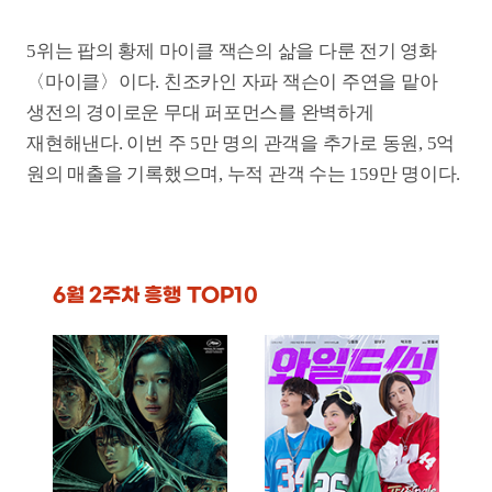
군체
와일드 씽
개봉일
2026-05-21
개봉일
2026-06-03
매출액
49억 원
매출액
31억 원
관객수
49만 명
관객수
33만 명