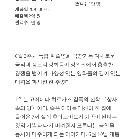
3위는 지난주보다 한 단계 상승해 역주행에
성공한 영국영화 〈뒷자리에 태워줘〉다. 78회
칸국제영화제 '주목할 만한 시선' 부문 각본상을
수상하며 평단의 극찬을 받은 해리 라이튼
감독의 비범한 퀴어 로맨스 데뷔작이다. 누적
관객 수는 2만 명이다.
4위는 지난주 차트에 새롭게 진입한 이후
안정적으로 순위를 유지 중인 〈순례자들은 왜
돌아오지 않는가〉이다. 김초엽 작가의
베스트셀러 <우리가 빛의 속도로 갈 수 없다면>
수록작 중 동명 단편을 원작으로 한 한국 감성 SF
애니메이션으로, 디스토피아 속 아름다운
연대기를 그렸다. 누적 관객 수는 1만 명이다.
5위는 독일 애니메이션 〈돌핀보이: 푸른 바다의
수호자〉다. 돌고래 가족의 보살핌 속에 바다의
히어로로 성장한 ‘돌핀보이’가 악당에게 납치된