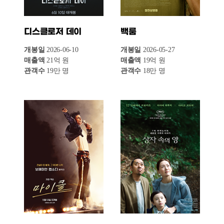
이상한 과자 가게
만달로리안과 그로구
전천당
개봉일
2026-05-27
매출액
2억 원
개봉일
2026-05-29
관객수
2만 명
매출액
2억 원
관객수
2만 명