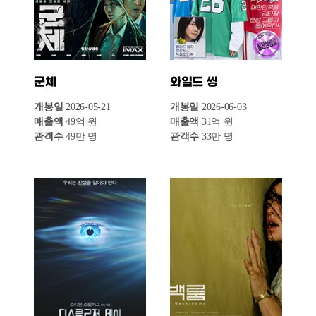
디스클로저 데이
백룸
개봉일
2026-06-10
개봉일
2026-05-27
매출액
21억 원
매출액
19억 원
관객수
19만 명
관객수
18만 명
마이클
상자 속의 양
개봉일
2026-05-13
개봉일
2026-06-10
매출액
5억 원
매출액
3억 원
관객수
5만 명
관객수
3만 명