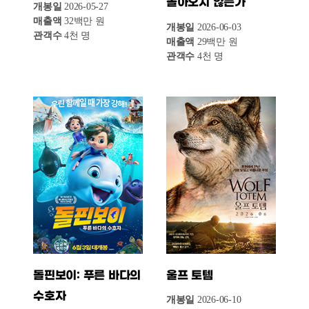
개봉일
2026-04-22
개봉일
2026-05-27
매출액
17백만 원
매출액
18백만 원
관객수
2천 명
관객수
2천 명
2026년 6월 2주차 극장가는 전체 관객 수와
매출액이 전주 대비 비교적 큰 폭으로 감소하며
주춤한 모습을 보였다. 극장 전체 관객 수는
145만 명, 매출액은 147억 원으로, 전주(6월
1주차) 270만 명, 275억 원 대비 각각 125만 명,
128억 원이 감소하며 거의 반 토막 수준으로
내려앉았다.
이번 주 개봉작 수는 총 13편으로 전주(12편)와
유사한 수준이었으나, 극장가 흥행을 주도할
만한 대형 신작의 부재가 전체 시장 규모 축소로
이어진 것으로 풀이된다. 이 가운데 한국영화는
2편이 개봉 및 상영되며 88만 명의 관객을
동원하고 88억 원의 매출을 올렸다. 비록 관객 수