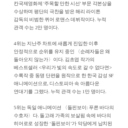
관객수
30천 명
관객수
8천 명
뒷자리에 태워줘
순례자들은 왜
돌아오지 않는가
개봉일
2026-05-27
매출액
32백만 원
개봉일
2026-06-03
관객수
4천 명
매출액
29백만 원
관객수
4천 명