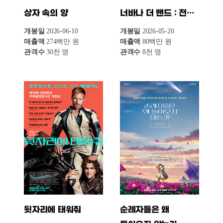
이반리 장만옥
고독의 오후
개봉일
2026-06-10
개봉일
2026-06-03
매출액
21백만 원
매출액
19백만 원
관객수
2천 명
관객수
2천 명
란 12.3
유레카