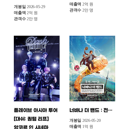
1위는 고레에다 히로카즈 감독의 신작 〈상자
속의 양〉이다. 죽은 아이를 대신해 한 집에
들어온 7세 설정 휴머노이드가 가족이 된다는
것의 기쁨과 다시 버려질지 모른다는 불안을
동시에 마주하게 되는 이야기다. 6월 10일 개봉
이후 이번 주 3만 명의 관객을 동원하며 2억
7천4백만 원의 매출을 기록했다.
2위는 신작의 공세에 밀려 한 단계 하락한
캐나다영화 〈너바나 더 밴드 : 전설적 밴드
‘너바나’와는 별 관련 없는 ‘너바나 더 밴드’의
콤비 맷과 제이. 어느 날 공연을 위해 타임머신을
만드는 황당한 작전을 세우고 처음 만났던 17년
전으로 돌〉이다. 전설적인 록 밴드 너바나와는
별 관련 없는 인디 밴드 콤비 맷과 제이의
황당하고 유쾌한 여정을 담아 평단의 극찬을
받은 코미디 작품이다. 누적 관객 수는 7만
명이다.