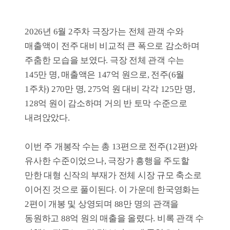
5월 5주차
21
260
246
5월 4주차
13
341
311
1
월간·상반기·연말 결산 보고서
>>
6월1주차 위클리 박스오피스
>>
5월5주차 위클리 박스오피스
>>
5월4주차 위클리 박스오피스
>>
박스오피스
위클리박스오피스
주간흥행