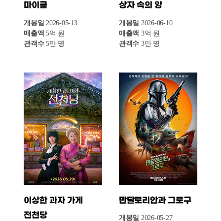
플레이브 아시아 투어
너바나 더 밴드 : 전설적 밴드 ‘너바나’와는 별 관련 없는 ‘너바나 더 밴드’의 콤비 맷과 제이. 어느 날 공연을 위해 타임머신을 만드는 황당한 작전을 세우고 처음 만났던 17년 전으로 돌
[대쉬: 퀀텀 리프]
개봉일
2026-05-20
매출액
1억 원
앙코르 인 시네마
관객수
1만 명
개봉일
2026-06-03
매출액
2억 원
관객수
1만 명
6월 2주차 독립·예술영화 극장가는 다채로운
국적과 장르의 영화들이 상위권에서 촘촘한
경쟁을 벌이며 다양성 있는 영화들의 깊이 있는
매력을 과시한 한 주였다.