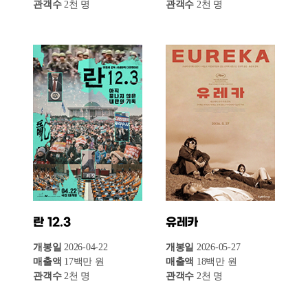
이뤄냈으나, 6월 2주차 들어 145만 명으로 최근
한 달 중 최저점 기록을 갱신했다. 한국영화
점유율 역시 5월 4주차 68.9%에서 6월 1주차
70.5%까지 치솟으며 압도적인 주도권을
잡았으나, 2주차에 다시 60.7%로 내려앉으면서
외국영화(39.3%)와의 격차가 다소 좁혀진 채 한
주를 마무리했다.
최근 4주간 극장 매출 및 한국영화 점유율
(2026년 6월 15일 조회 기준)
전체
기간
개봉편수
매출액(억 원)
관객수(만 명)
개봉
6월 2주차
13
147
154
6월 1주차
12
275
270