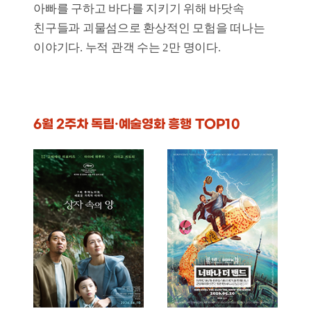
돌핀보이: 푸른 바다의
울프 토템
수호자
개봉일
2026-06-10
매출액
28백만 원
개봉일
2026-06-03
관객수
3천 명
매출액
30백만 원
관객수
4천 명