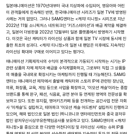
일본애니메이션은 1970년대부터 국내 지상파에 수입되어, 영유아와 어린
이 관객들에게 친숙해진 반면, 한국애니메이션 시리즈가 일본 TV에 방영된
사례는 거의 없었다. 그러나 SAMG엔터는 <캐치! 티니핑> 시리즈로 지난
2022년 11월 소니픽처스 네트워크인 ‘키즈스테이션’과 배급 계약을 체결하
고, 일본어 더빙판을 2022년 12월부터 일본 플랫폼에서 방영하기 시작했
다. 이것은 국산 캐릭터가 라이선싱 상품과 함께 일본 TV 시장에 동시에 진
출한 최초의 성과다. <캐치! 티니핑>의 일본 내 팬덤은 이후에도 지속적인
라이선싱 확대와 구매로 이어지고 있다는 평가다.
애니메이션 기획제작사의 수익이 본격적으로 가동되기 시작하는 시기는 IP
관련 상품의 자체 제작과 배급을 수직계열화하고, 그로부터 직접 그 상품들
의 매출을 국내외로 확장시키는 마케팅까지 진행될 때 가능해진다. SAMG
엔터는 애니메이션 제작에서 출발해 캐릭터와 스토리 IP에 관련된 장난감,
의류, 화장품, 교육, 게임 등으로 사업을 확장하고, ‘이모션 캐슬’이라는 종합
브랜드를 통해 완구, 패션, 식음료, 공연 분야 등 연계된 영역의 전문성을 확
보하고 있다. 또한 뮤지컬, 영어키즈카페 등을 전개하는 공간사업 전문 자회
사 ‘이캐슬’도 설립하고, 테마파크 ‘이모션 캐슬 어드벤처’ 설립까지 진행하고
있으며, 해외 법인으로 일본 법인 ㈜니코니코 엔터테인먼트와 중국 광저우
법인 광저우산시상무유한책임공사를 보유하고 있다. SAMG엔터의 <캐치!
피니핑>을 중심으로 한 다양한 머천다이징 및 라이선싱 사례는 슈퍼 IP를
통해 연계된 전 산업 분야의 선순환적 생태계와 지속적인 투자 및 전문 인력