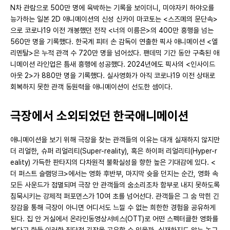
N차 관람으로 500만 명에 육박하는 기록을 보이더니, 미야자키 하야오를
능가하는 일본 2D 애니메이션의 신성 신카이 마코토는 <스즈메의 문단속>
으로 코로나19 이전 개봉했던 전작 <너의 이름은>의 400만 흥행을 넘는
560만 명을 기록했다. 한국계 피터 손 감독이 연출한 픽사 애니메이션 <엘
리멘탈>은 누적 관객 수 720만 명을 넘어섰다. 팬데믹 기간 동안 구축된 애
니메이션 라인업은 틈새 흥행에 성공했다. 2024년에도 픽사의 <인사이드
아웃 2>가 880만 명을 기록했다. 실사영화가 아직 코로나19 이전 상태로
회복하지 못한 관객 동원력을 애니메이션이 선도한 셈이다.
극장에서 소외되었던 한국애니메이션
애니메이션을 보기 위해 극장을 찾는 관객들의 이유는 대개 실재하지 않지만
더 리얼한, 슈퍼 리얼리티(Super-reality), 혹은 하이퍼 리얼리티(Hyper-r
eality) 가득한 판타지의 다차원적 불확실성을 향한 높은 기대감에 있다. <
더 퍼스트 슬램덩크>에서는 영화 후반부, 마지막 슛을 던지는 순간, 영화 속
모든 사운드가 점멸되며 극장 안 관객들의 숨소리조차 함부로 내지 못하도록
침묵시키는 강제적 퍼포먼스가 10여 초를 넘어선다. 관객들은 그 숨 막힌 긴
장감을 통해 극장이 아니면 어디서도 느낄 수 없는 희한한 경험을 공유하게
된다. 집 안 거실에서 온라인동영상서비스(OTT)로 어떤 스펙터클한 영화를