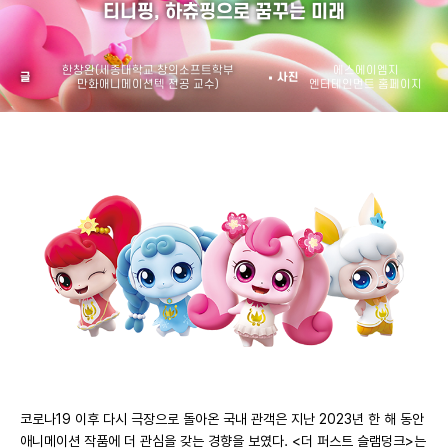
티니핑,
하츄핑으로 꿈꾸는 미래
한창완(세종대학교 창의소프트학부
에스에이엠지
글
사진
만화애니메이션텍 전공 교수)
엔터테인먼트 홈페이지
코로나19 이후 다시 극장으로 돌아온 국내 관객은 지난 2023년 한 해 동안
애니메이션 작품에 더 관심을 갖는 경향을 보였다. <더 퍼스트 슬램덩크>는