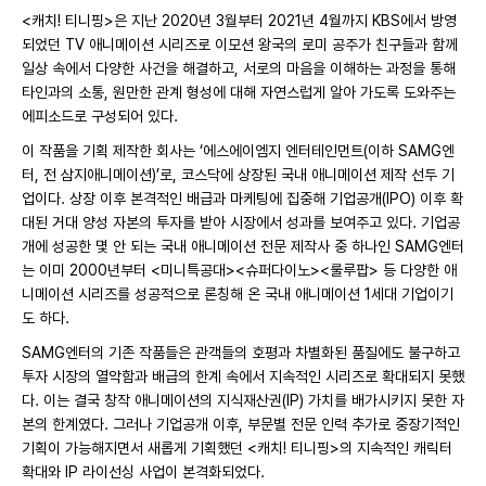
<캐치! 티니핑>은 지난 2020년 3월부터 2021년 4월까지 KBS에서 방영
되었던 TV 애니메이션 시리즈로 이모션 왕국의 로미 공주가 친구들과 함께
일상 속에서 다양한 사건을 해결하고, 서로의 마음을 이해하는 과정을 통해
타인과의 소통, 원만한 관계 형성에 대해 자연스럽게 알아 가도록 도와주는
에피소드로 구성되어 있다.
이 작품을 기획 제작한 회사는 ‘에스에이엠지 엔터테인먼트(이하 SAMG엔
터, 전 삼지애니메이션)’로, 코스닥에 상장된 국내 애니메이션 제작 선두 기
업이다. 상장 이후 본격적인 배급과 마케팅에 집중해 기업공개(IPO) 이후 확
대된 거대 양성 자본의 투자를 받아 시장에서 성과를 보여주고 있다. 기업공
개에 성공한 몇 안 되는 국내 애니메이션 전문 제작사 중 하나인 SAMG엔터
는 이미 2000년부터 <미니특공대><슈퍼다이노><룰루팝> 등 다양한 애
니메이션 시리즈를 성공적으로 론칭해 온 국내 애니메이션 1세대 기업이기
도 하다.
SAMG엔터의 기존 작품들은 관객들의 호평과 차별화된 품질에도 불구하고
투자 시장의 열악함과 배급의 한계 속에서 지속적인 시리즈로 확대되지 못했
다. 이는 결국 창작 애니메이션의 지식재산권(IP) 가치를 배가시키지 못한 자
본의 한계였다. 그러나 기업공개 이후, 부문별 전문 인력 추가로 중장기적인
기획이 가능해지면서 새롭게 기획했던 <캐치! 티니핑>의 지속적인 캐릭터
확대와 IP 라이선싱 사업이 본격화되었다.