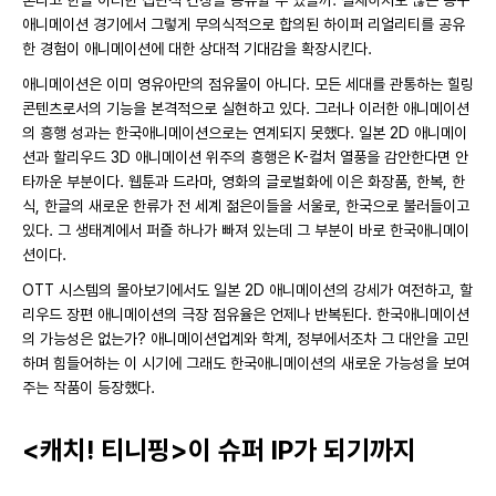
본다고 한들 이러한 집단적 긴장을 공유할 수 있을까. 실재하지도 않는 농구
애니메이션 경기에서 그렇게 무의식적으로 합의된 하이퍼 리얼리티를 공유
한 경험이 애니메이션에 대한 상대적 기대감을 확장시킨다.
애니메이션은 이미 영유아만의 점유물이 아니다. 모든 세대를 관통하는 힐링
콘텐츠로서의 기능을 본격적으로 실현하고 있다. 그러나 이러한 애니메이션
의 흥행 성과는 한국애니메이션으로는 연계되지 못했다. 일본 2D 애니메이
션과 할리우드 3D 애니메이션 위주의 흥행은 K-컬처 열풍을 감안한다면 안
타까운 부분이다. 웹툰과 드라마, 영화의 글로벌화에 이은 화장품, 한복, 한
식, 한글의 새로운 한류가 전 세계 젊은이들을 서울로, 한국으로 불러들이고
있다. 그 생태계에서 퍼즐 하나가 빠져 있는데 그 부분이 바로 한국애니메이
션이다.
OTT 시스템의 몰아보기에서도 일본 2D 애니메이션의 강세가 여전하고, 할
리우드 장편 애니메이션의 극장 점유율은 언제나 반복된다. 한국애니메이션
의 가능성은 없는가? 애니메이션업계와 학계, 정부에서조차 그 대안을 고민
하며 힘들어하는 이 시기에 그래도 한국애니메이션의 새로운 가능성을 보여
주는 작품이 등장했다.
<캐치! 티니핑>이 슈퍼 IP가 되기까지