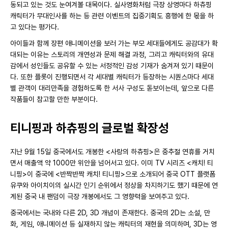
동되고 있는 것도 눈여겨볼 대목이다. 실사영화처럼 극장 상영마다 하츄핑
캐릭터가 무대인사를 하는 등 관련 이벤트의 집중기획도 흥행에 한 몫을 하
고 있다는 평가다.
아이들과 함께 장편 애니메이션을 보러 가는 부모 세대들에게도 공감대가 확
대되는 이유는 스토리의 개연성과 문제 해결 과정, 그리고 캐릭터와의 유대
감에서 성인들도 공유할 수 있는 서정적인 감성 기재가 숨겨져 있기 때문이
다. 또한 플롯이 진행되면서 각 세대별 캐릭터가 등장하는 시퀀스마다 세대
별 관객이 대리만족을 경험하도록 한 서사 구성도 돋보이는데, 앞으로 다른
작품들이 참고할 만한 부분이다.
티니핑과 하츄핑의 글로벌 확장성
지난 9월 15일 중국에서도 개봉한 <사랑의 하츄핑>은 중추절 연휴를 거치
면서 매출액 약 1000만 위안을 넘어서고 있다. 이미 TV 시리즈 <캐치! 티
니핑>이 중국에 <반짝반짝 캐치! 티니핑>으로 소개되어 중국 OTT 플랫폼
유쿠와 아이치이의 실시간 인기 순위에서 정상을 차지하기도 했기 때문에 연
계된 중국 내 팬덤이 극장 개봉에서도 그 영향력을 보여주고 있다.
중국에서는 국내와 다른 2D, 3D 개념이 존재한다. 중국의 2D는 소설, 만
화, 게임, 애니메이션 등 실재하지 않는 캐릭터의 재현을 의미하며, 3D는 영