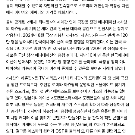
유지 확대할 수 있도록 차별화된 친숙함으로 스토리의 개연성과 확장성 차원
에서 이야기와 캐릭터의 기억을 체화시킨다.
올해 공개된 <캐치! 티니핑>의 세계관 연계 극장용 장편 애니메이션 <사랑
의 하츄핑>의 기획은 세대 간의 간극을 대화와 공감으로 전환시키는 장치로
작용한다. 2024년 8월 극장 개봉한 <사랑의 하츄핑>은 누적 관객 수 120
만 명을 넘어서며 한국애니메이션의 극장 흥행을 재점화했다. 이는 한국 극
장용 애니메이션 흥행 1위인 <마당을 나온 암탉>의 220만 명 성적을 잇는
새로운 국산 창작 애니메이션의 흥행 성과다. 지난 10여 년 동안 한국애니메
이션이 넘어서지 못했던 100만 명 흥행 한계를 돌파하며 극장용 창작 애니
메이션의 가능성이 국내에 여전히 존재할 수 있음을 보여준 사례가 되었다.
<사랑의 하츄핑>은 TV 시리즈 <캐치! 티니핑>의 프리퀄이자 첫 번째 극장
용 장편 프로젝트다. 주인공 로미와 하츄핑의 운명적인 소울메이트 찾기가
주된 스토리로, 둘의 첫 만남 에피소드를 보여주며 시리즈의 가능성도 열어
놓고 있다. 일본애니메이션 <포켓몬스터>에서 포캣몬들의 성장 사례처럼
최초 티니핑으로 등장한 캐릭터의 개수가 스토리의 확대에 따라 성장하며 점
차 증가한다. <사랑의 하츄핑>이 흥행에 성공하면서 많은 유튜버들 사이에
‘티니핑 캐릭터 이름 맞히기’ 콘텐츠가 만들어지는 등 관객이 직접 콘텐츠를
제작해서 마케팅에 도움을 주는 ‘인터넷 밈(Meme)의 효과’가 본격화되고
있다. 걸그룹 에스파의 윈터가 OST를 불러서 또 다른 아이돌 팬덤과도 연