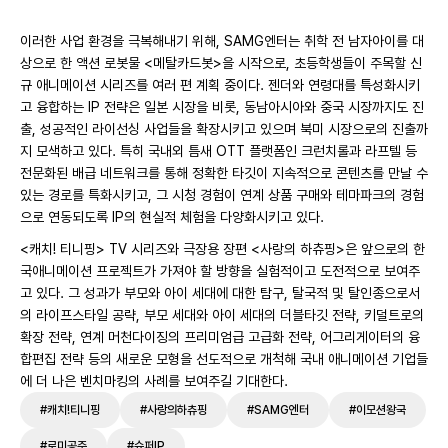
이러한 사업 환경을 극복해내기 위해, SAMG엔터는 취학 전 남자아이를 대
상으로 한 액션 로봇물 <메탈카드봇>을 시작으로, 초등학생들이 주목할 신
규 애니메이션 시리즈를 여러 편 계획 중이다. 젠더와 연령대를 특성화시키
고 융합하는 IP 전략은 일본 시장을 비롯, 동남아시아와 중국 시장까지도 진
출, 성공적인 라이선싱 사업들을 확장시키고 있으며 북미 시장으로의 진출까
지 모색하고 있다. 특히 국내외 틈새 OTT 플랫폼인 크런치롤과 라프텔 등
전문화된 배급 네트워크를 통해 정확한 타깃이 지속적으로 콘텐츠를 만날 수
있는 경로를 특화시키고, 그 시청 경험이 연계 상품 구매와 테마파크의 경험
으로 연동되도록 IP의 현실적 체험을 다양화시키고 있다.
<캐치! 티니핑> TV 시리즈와 극장용 장편 <사랑의 하츄핑>은 앞으로의 한
국애니메이션 프로젝트가 가져야 할 방향을 실험적이고 도전적으로 보여주
고 있다. 그 성과가 부모와 아이 세대에 대한 탐구, 탈국적 및 탈인종으로서
의 라이프스타일 공략, 부모 세대와 아이 세대의 더블타깃 전략, 키덜트로의
확장 전략, 연계 머천다이징의 프리미엄급 고급화 전략, 어그리게이터의 융
합편집 전략 등의 새로운 모형을 선도적으로 개척해 국내 애니메이션 기업들
에 더 나은 벤치마킹의 사례를 보여주길 기대한다.
#캐치!티니핑
#사랑의하츄핑
#SAMG엔터
#이모션왕국
#로미공주
#슈퍼IP