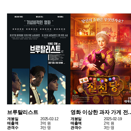
3위는 한국 독립영화 <써니데이>가 올랐다. 2월 19일 개봉한
이 작품은 일상 속 소소한 감동을 그린 감성 드라마로, 섬세
한 연출과 현실적인 캐릭터들로 주목 받았다. 이번 주 1억 원
의 매출을 기록하며 관객 수 1만2천 명을 기록했다.
4위는 일본영화 <고백>이 차지했다. 인간 심리를 깊이 탐구
하는 서스펜스 드라마로, 긴장감 넘치는 전개와 몰입감 높은
연출이 특징이다. 한 주간 매출 2천9백만 원, 관객 수 4천 명,
누적 매출 3천3백만 원을 기록했다.
5위는 애니메이션 <꼬마 판다 팡의 아프리카 대모험>이다.
겁 없는 꼬마 판다의 아프리카 대모험을 그려 가족 관객들의
꾸준한 지지를 받고 있는 작품이다. 누적 매출 3억5천만 원,
누적 관객 수 4만3천 명을 넘어섰다.
지난 한 주 독립•예술영화 시장에서는 SF, 드라마, 오컬트, 서
스펜스 등 다양한 장르가 조화를 이루며 관객들의 선택을 받
았다. 특히 한국애니메이션 <퇴마록>이 독립예술영화 시장
에서 눈에 띄는 흥행력을 보여주었고, <서브스턴스>는 장기
흥행을 이어가며 저력을 입증했다.
독립·예술영화 흥행 TOP10은 아래와 같다.