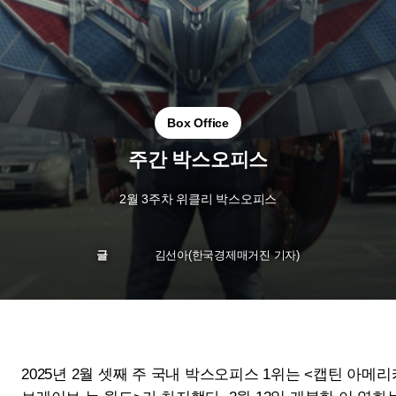
Box Office
주간 박스오피스
2월 3주차 위클리 박스오피스
글
김선아(한국경제매거진 기자)
2025년 2월 셋째 주 국내 박스오피스 1위는 <캡틴 아메리카:
브레이브 뉴 월드>가 차지했다. 2월 12일 개봉한 이 영화는
한 주간 52억 원의 매출과 52만의 관객수, 131만 명 이상의
누적 관객을 동원하며 압도적인 성적을 기록했다. 캡틴 아메
리카의 새로운 주인공이 된 샘 윌슨(앤서니 마키 분)이 미국
을 둘러싼 정치적 음모에 맞서는 이야기를 그린 이 영화는 기
존의 마블 팬층 뿐만 아니라 새로운 히어로 서사를 기대하는
관객들에게도 주목받고 있다.