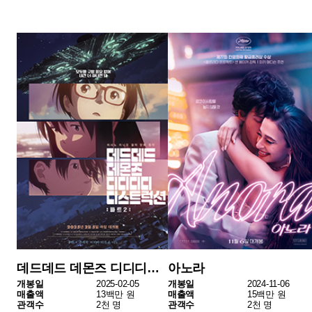
점유율
전체
기간
매출액
관객수
개봉편수
개봉편수
매출
(억 원)
(만 명)
2월
14
113
118
5
35
3주차
2월
11
145
146
5
40
2주차
2월
14
117
121
9
96
1주차
1월
17
316
327
1
27
4주차