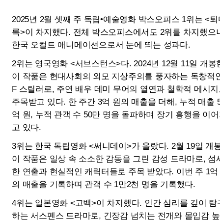
2월 3주차 독립·예술영화 흥행 TOP
10
퇴마록
서브스턴스
개봉일
2025-02-21
개봉일
2024-12-11
매출액
1064백만 원
매출액
331백만 원
관객수
109천 명
관객수
34천 명