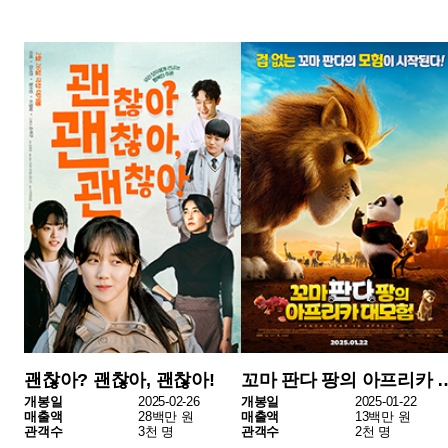
정돌이
카라바조의 그림자
개봉일
2025-02-12
개봉일
2025-02-12
매출액
7백만 원
매출액
7백만 원
관객수
1천 명
관객수
1천 명
지난 2월 17일부터 23일까지 한 주간 개봉된 영화는 총 14편
으로, 전주 대비 3편 증가했다. 이 중 한국영화는 5편, 외국영
화는 9편이었다. 해당 기간 동안 전체 매출액은 113억 원을
기록했으며, 한국영화의 매출액은 35억 원으로 전체의 31.
4%를 차지했다. 한국영화 점유율이 전주 28.9%에 비하면 소
폭 상승했지만, 외국영화가 전체의 68.6%를 차지하며 여전히
강세를 보였다. 2월 들어 외국영화들의 점유율이 지속적으로
확대되고 있다.
한 주간 총 관객 수는 118만 명으로 집계되었으며, 이 가운데
한국영화 관객 수는 37만 명, 외국영화 관객 수는 81만 명이
었다.
최근 4주간 극장 매출 및 한국영화