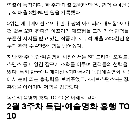
써니데이
고백
개봉일
2025-02-19
개봉일
2025-02-19
매출액
103백만 원
매출액
29백만 원
관객수
12천 명
관객수
4천 명