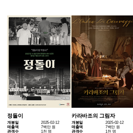
[월간·상반기·연말 결산 보고서]
2월 1주차 위클리 박스오피스
2월 2주차 위클리 박스오피스
#박스오피스
#위클리박스오피스
#주간흥행
#2월3주차
#영화순위
함께 읽으면 좋은 콘텐츠
Special 2
Reading
불확실성과 가능성의
K-오컬트의 가능성을