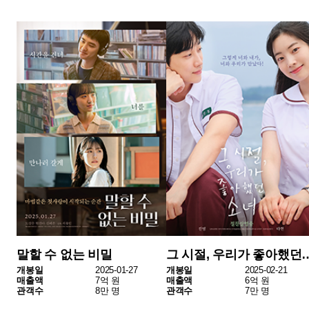
히트맨2
패딩턴: 페루에 가다!
개봉일
2025-01-22
개봉일
2025-02-19
매출액
6억 원
매출액
4억 원
관객수
6만 명
관객수
5만 명