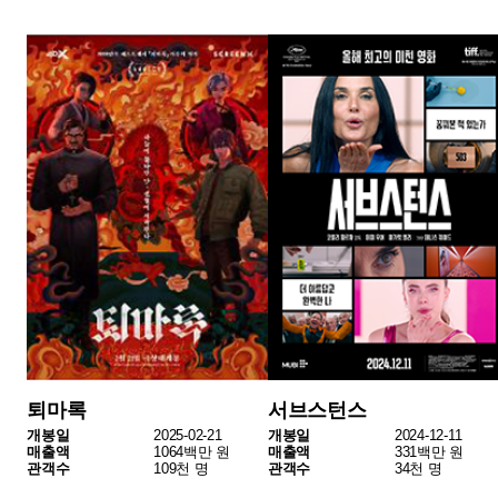
괜찮아? 괜찮아, 괜찮아!
꼬마 판다 팡의 아프리카 대모험
개봉일
2025-02-26
개봉일
2025-01-22
매출액
28백만 원
매출액
13백만 원
관객수
3천 명
관객수
2천 명