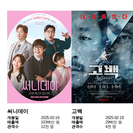
데드데드 데몬즈 디디디디 디스트럭션: 파트2
아노라
개봉일
2025-02-05
개봉일
2024-11-06
매출액
13백만 원
매출액
15백만 원
관객수
2천 명
관객수
2천 명