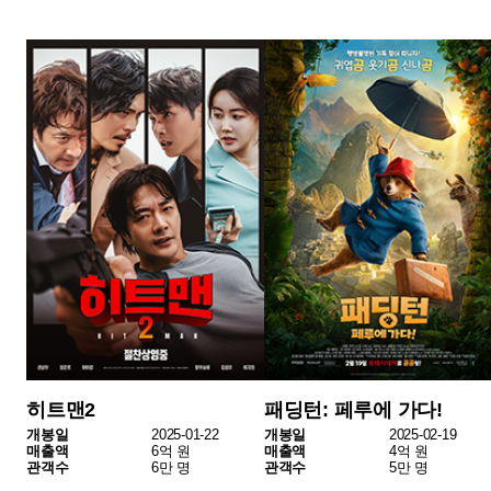
서브스턴스
명탐정 코난: 14번째 표적
개봉일
2024-12-11
개봉일
2025-02-14
매출액
3억 원
매출액
2억 원
관객수
3만 명
관객수
3만 명