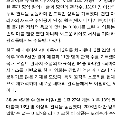
한국 애니메이션 <퇴마록>이 2위를 차지했다. 2월 21일 개봉
이후 10억6천만 원의 매출과 11만 명의 관객 수를 기록했다.
국내 오컬트 판타지 소설의 대표적인 IP 중 하나인 <퇴마록>
시리즈를 기반으로 한 이 영화는 강렬한 액션과 미스터리한
분위기로 많은 기대를 모았다. 특히 원작의 스토리를 현대적
으로 재해석하며 새로운 세대의 관객들에게도 어필하는 모습
이다.
3위는 <말할 수 없는 비밀>로, 1월 27일 개봉 이후 13억 원의
매출과 13만 명 이상의 관객을 동원했다. 2008년 대만 영화 <
말할 수 없는 비밀>을 리메이크한 이 작품은 도경수가 주연
을 맡아 감성적인 연출과 섬세한 음악이 조화를 이룬다는 평
가를 받고 있다. 누적 관객 수는 71만 명을 기록했다.
또다른 대만 청춘 로맨스 영화의 리메이크작 <그 시절, 우리
가 좋아했던 소녀>가 4위에 진입, 6억 원의 매출과 7만 명 이
상의 관객을 기록했다. 대만 원작의 감성을 유지하면서도 한
국적인 정서로 재해석한 영화 두 편이 잇달아 5위권 안에 들
어, 국내 관객들의 관심을 반증하고 있다.
<히트맨2>는 5위로 내려앉았다. 국정원 요원 출신 웹툰 작가
의 코믹 액션이 돋보인 전편의 분위기를 이어가는 한편, 새로