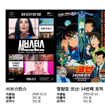
브루탈리스트
영화 이상한 과자 가게 전천당
개봉일
2025-02-12
개봉일
2025-02-19
매출액
3억 원
매출액
2억 원
관객수
3만 명
관객수
3만 명
2025년 2월 셋째 주 독립•예술영화 박스오피스 1위는 <퇴마
록>이 차지했다. 전체 박스오피스에서도 2위를 차지했으니
한국 오컬트 애니메이션으로서 눈에 띄는 성과다.
2위는 영국영화 <서브스턴스>다. 2024년 12월 11일 개봉한
이 작품은 현대사회의 외모 지상주의를 풍자하는 독창적인 S
F 스릴러로, 주연 배우 데미 무어의 열연과 철학적 메시지로
주목받고 있다. 한 주간 3억 원의 매출을 더해, 누적 매출 50
억 원, 누적 관객 수 50만 명을 돌파하며 장기 흥행을 이어가
고 있다.