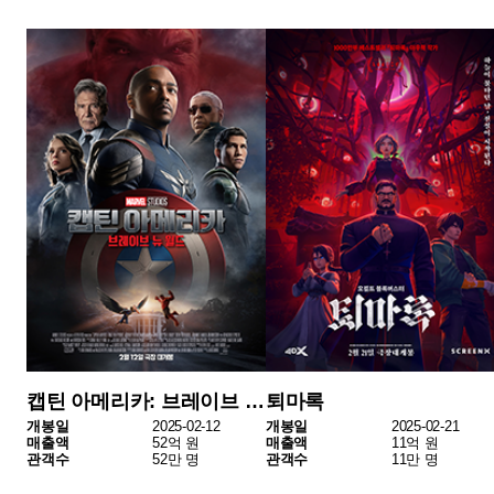
캡틴 아메리카: 브레이브 뉴 월드
퇴마록
개봉일
2025-02-12
개봉일
2025-02-21
매출액
52억 원
매출액
11억 원
관객수
52만 명
관객수
11만 명
말할 수 없는 비밀
그 시절, 우리가 좋아했던 소녀
개봉일
2025-01-27
개봉일
2025-02-21
매출액
7억 원
매출액
6억 원
관객수
8만 명
관객수
7만 명