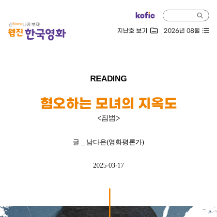
지난호 보기
2026년 08월
READING
혐오하는 모녀의 지옥도
<침범>
글 _ 남다은(영화평론가)
2025-03-17