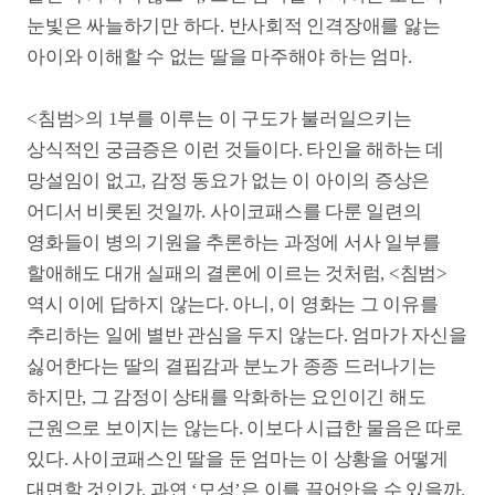
역시 이에 답하지 않는다. 아니, 이 영화는 그 이유를
추리하는 일에 별반 관심을 두지 않는다. 엄마가 자신을
싫어한다는 딸의 결핍감과 분노가 종종 드러나기는
하지만, 그 감정이 상태를 악화하는 요인이긴 해도
근원으로 보이지는 않는다. 이보다 시급한 물음은 따로
있다. 사이코패스인 딸을 둔 엄마는 이 상황을 어떻게
대면할 것인가. 과연 ‘모성’은 이를 끌어안을 수 있을까.