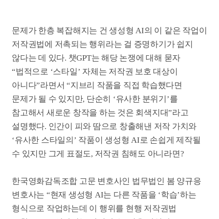
루브르 박물관에 전시된 모나리자가 다른 명작과
벌이는 ‘예술 논쟁’을 다룬 <아트 인 더 월드>도
전체 분량을 생성형 AI로 제작했다
도전적 태도로 활용해야 할 AI
생성형 AI가 보여줄 미래에 대한 기대와 우려가
공존하는 와중에도 이를 활용한 영상 제작은 활발하게
계속되고 있다. <마테오>(2024)의 양익준 감독은 함께
작업해 온 문신우·정주원 감독과 함께 4월부터 차기작
<라파엘> 제작에 돌입한다. 미래 사회에서 최초로
천주교 신부가 된 안드로이드 이야기다. <라파엘> 제작
기간은 약 6개월, 제작비는 주로 미드저니, 클링,
런웨이, 루마 등 생성형 AI 관련 툴을 사용하는 데 드는
비용으로 1억 원 규모다. 양익준 감독은 “전체 분량을
AI로 제작한 70분 분량의 SF 애니메이션이 극장 개봉을
하는 사례는 해외에서도 국내에서도 처음일 것”이라며
작업 의미를 짚었다.