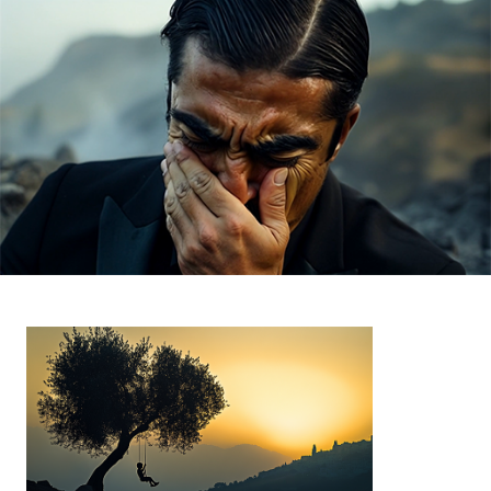
멕시코 아보카도 농장주의 흥망성쇠를 다룬
문신우·양익준·정주원 감독의 <마테오>(2024)
이들 작업의 핵심은 ‘제작비를 줄여 새로운 기회를
만든다’는 것이다. 대부분 기성 영화판에서 연출 보조
등으로 일한 현장 경험이 있지만 제대로 된 데뷔 기회를
얻기 어려웠기 때문이다. 권한슬 감독은 “올해
서른셋인 내가 생성형 AI 기술을 활용하지 않고
정공법으로 영화를 연출하려 했다면 마흔이 넘어서나
데뷔했을 것”이라면서 “생성형 AI로 제작 비용을
줄이면 나 같은 신진 창작자도 기회를 얻을 수 있다는
게 이 작업이 가장 ‘대박’인 지점”이라고 설명했다.