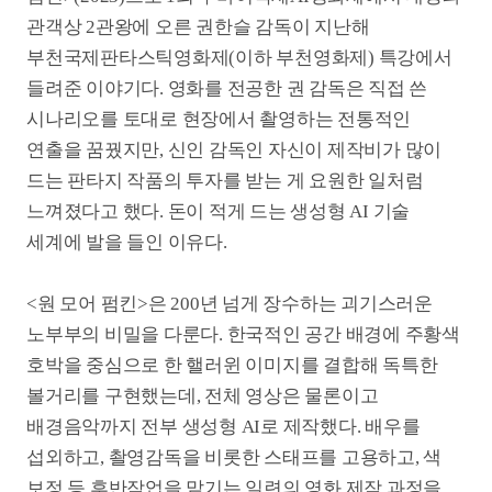
볼거리를 구현했는데, 전체 영상은 물론이고
배경음악까지 전부 생성형 AI로 제작했다. 배우를
섭외하고, 촬영감독을 비롯한 스태프를 고용하고, 색
보정 등 후반작업을 맡기는 일련의 영화 제작 과정을
모두 생략한 채 ‘프롬프트에 명령어를 입력해 영상을
추출하는’ 방식으로 완성한 결과물이다.
권한슬 감독만의 예외적인 선택이 아니다. 멕시코
아보카도 농장주의 흥망성쇠를 다룬 문신우·양익준·
정주원 감독의 <마테오>(2024), 루브르 박물관에
전시된 모나리자가 다른 명작과 벌이는 ‘예술 논쟁’을
다룬 이진호 감독의 <아트 인 더 월드>도 전체 분량을
생성형 AI로 제작해 성과를 냈다. <마테오>(2024)는
경기도콘텐츠진흥원이 주관한 1회
대한민국AI국제영화제에서 대상을, <아트 인 더 월드>
는 한국콘텐츠진흥원이 주관한 AI콘텐츠페스티벌
2024에서 1등을 거머쥐었다.