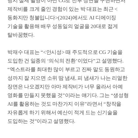
맥락에 어울리는 긴 분량의 영상을 일관적이고 통일성
있게 표현하는 건 쉽지 않은 상황이다. 올해 초
영화진흥위원회가 발간한 ‘AI 영화 기술 현황과
[5]
전망’
에 따르면 생성형 AI 툴이 제작 가능한 영상은
통상 5초에서 20초가량의 짧은 클립이다. 오픈AI가
지난해 12월 공개한 생성형 AI 서비스 소라(Sora)가
만들 수 있는 영상도 최대 20초 길이다. 영화나
드라마처럼 서사가 복잡하고 분량도 긴 영상을 만드는
데는 어려움이 따를 수밖에 없다. 서로 다른 신에
등장하는 같은 등장인물이 일관적으로 표현되지
않거나, 맥락에 따라 배경의 구도가 조금씩 바뀌는 등
통일성이 유지되지 않는 문제들이 있다.
[5]
영화진흥위원회, https://www.kofic.or.kr/kofic/business/rsch/
findPolicyDetail.do (2025.01.24.)
<원 모어 펌킨> <마테오>(2024) <아트 인 더 월드> 등