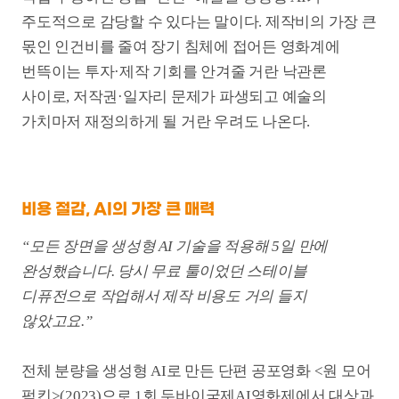
“모든 장면을 생성형 AI 기술을 적용해 5일 만에
완성했습니다. 당시 무료 툴이었던 스테이블
디퓨전으로 작업해서 제작 비용도 거의 들지
않았고요.”
전체 분량을 생성형 AI로 만든 단편 공포영화 <원 모어
펌킨>(2023)으로 1회 두바이국제AI영화제에서 대상과
관객상 2관왕에 오른 권한슬 감독이 지난해
부천국제판타스틱영화제(이하 부천영화제) 특강에서
들려준 이야기다. 영화를 전공한 권 감독은 직접 쓴
시나리오를 토대로 현장에서 촬영하는 전통적인
연출을 꿈꿨지만, 신인 감독인 자신이 제작비가 많이
드는 판타지 작품의 투자를 받는 게 요원한 일처럼
느껴졌다고 했다. 돈이 적게 드는 생성형 AI 기술
세계에 발을 들인 이유다.
<원 모어 펌킨>은 200년 넘게 장수하는 괴기스러운
노부부의 비밀을 다룬다. 한국적인 공간 배경에 주황색
호박을 중심으로 한 핼러윈 이미지를 결합해 독특한