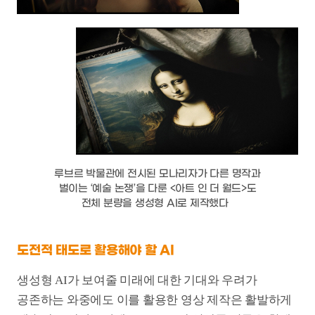
취재 과정에서 만난 창작자와 제작자는 모두 AI의
논쟁적인 지점을 인정하면서도 그 사용은 이미 거스를
수 없는 흐름이 되었다고 평가했다. 막연한
두려움보다는 도전적인 태도로 생성형 AI를 활용해볼
필요가 있다는 주장이 나온 배경이다. 박재수 대표는
“영화 산업 자체가 마이너스인 상황이라 이미 일거리가
없어서 쉬고 있는 사람들이 많다”면서 “제작자라면
생성형 AI를 도입해서 제작비를 낮추고 투자 가능성을
키우는 게 기획의 자유도를 높일 수 있다”고 강조했다.
생성형 AI를 활용하는 과정에서 인간이 일자리를
잃기보다는 도리어 새로운 기회를 얻을 수 있다는
이야기도 나왔다. 이진호 감독은 “영화 역사
초창기에도 기술적인 한계가 많았지만 뛰어난
예술가들은 오히려 거기서 창작의 영감을 얻어 영화적
문법으로 승화했다”면서 “현재 생성형 AI 기술력에도
한계가 있는데 그 한계를 역으로 활용하는
스토리텔링을 하는 작가는 많지 않으니 더 적극적으로