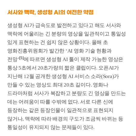
정확하게) 표현되지는 않더라”면서 “연기 면에서는
AI가 인간을 따라오려면 아직 멀었다고 생각한다”고
말했다.
생성형 AI가 인간의 저작권을 침해할 여지가 있다는
점은 보다 근본적인 문제다. 최근 챗GPT에서 선풍적인
[6]
인기를 끌고 있는 ‘지브리 스타일 이미지 제작’
이
불러일으킨 논쟁도 같은 종류다. 특정 사진을 첨부하고
‘지브리 스타일로 재해석해 달라’고 입력하면 ‘감정을
강조하는 큰 눈과 섬세한 표정’, ‘따뜻하고 부드러운
색조’ 등의 스타일 요소를 반영해 모방 이미지를
만들어주는 식이다. 챗GPT가 스튜디오 지브리와
저작권 계약을 맺었는지는 알려지지 않았지만,
미야자키 하야오 감독이 과거 한 다큐멘터리에서
‘인간에 대한 고려 없는 AI 작업’에 대해 강한 부정적
견해를 내비쳤다는 건 분명하다.
[6]
조선일보, ‘지브리·디즈니 아니면 뽀로로풍? 챗GPT 새 이미지
생성기 저작권 논란’