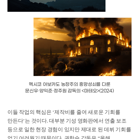
신진 창작자만 생성형 AI에서 기회를 찾는 건 아니다.
할리우드에서는 이미 <아바타>의 제임스 캐머런
[1]
감독이 생성형 AI 기업 스태빌리티 이사회에 합류
했다는 소식을 알렸고, <어벤져스: 엔드게임>의 루소
[2]
형제도 생성형 AI 기술을 활용해 영화를 제작할 것
임을 공공연히 밝힌 상황이다. 초현실적인 볼거리를
구현해 온 이들 영화에서 특수효과가 차지하는 비용이
압도적인 만큼, 이를 생성형 AI로 대체하는 과정에서
획기적인 제작비 절감이 가능하기 때문일 것이다.
생성형 AI를 활용할 경우 창작의 제한이 사라진다는
점도 주목할 만하다. 폴란드의 감독 파크리트 베가가
지난해 칸국제영화제에서 공개한 뒤 미국, 독일 등
35개국 판매에 성공한 영화 <푸틴>(2024)이
대표적이다. 러시아의 푸틴 대통령이 기저귀를 찬
모습이나 죽음을 맞이하는 장면 등을 생성형 AI로
제작했다. 이 거침없는 창작은 출연 배우의 얼굴을
[3]
푸틴과 유사하게 변형
시키는 방식으로 완성되었다.
링컨 대통령이 미국 남북전쟁 도중 펜실베이니아주