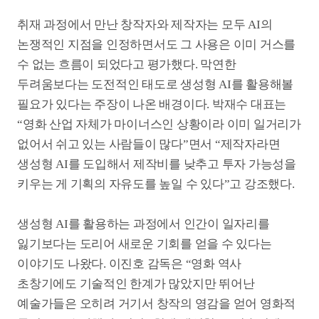
Related Posts
4월 Special ①
3월 Special ②
3월 Special 
AI, 당신이 잠든 사이에
영화를 N차 사랑하는 새로운
촬영의 선순환
방법