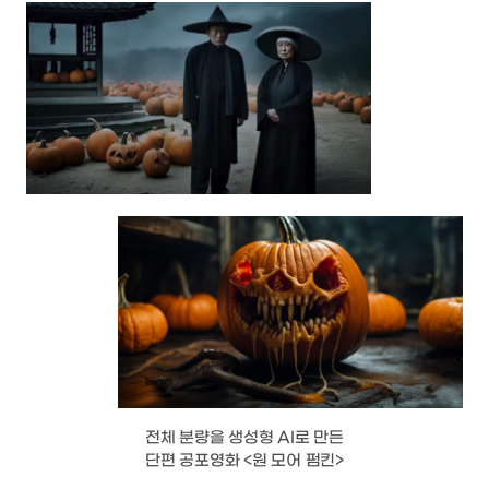
앞서 언급된 단편들이 어느 정도의 서사적 가능성을
보여주긴 했지만, 그 과정에서 맞닥뜨린 장벽도
분명하다. 히스패닉을 주인공 삼은 <마테오>(2024)의
양익준 감독은 “처음부터 등장인물 선택지에
아시아인은 없었다”고 했다. 신마다 등장하는 인물을
균질하게 추출하려면 이미지 데이터가 다량 확보된
백인이나 히스패닉을 택하는 게 유리하다는 것이다.
이들이 기본 프로그램으로 사용한 미드저니를 비롯해
대부분의 생성형 AI 툴이 서양에서 개발되었기 때문에
생기는 문제다.
생성형 AI의 표현력이 사람만큼 미묘하고 정확하지
않다는 아쉬움도 있다. 이 감독은 <아트 인 더 월드>
제작 과정에서 이탈리아어 악센트로 영어를 구사하는
모나리자의 음성 연기를 위해 실제 이탈리아 출신
배우를 기용했다고 한다. 이후 AI 기술을 활용해
목소리의 나이대를 중년으로 탈바꿈했다. 이 감독은
“이탈리아 악센트로 영어 대사를 해 달라고 주문하는
것도 가능은 했지만, 내가 원하는 만큼 (뉘앙스가