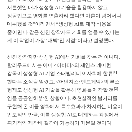
게티즈버그에서 한 유명 연설을 영상화한 <링컨 앳
[4]
게티즈버그>
사례도 있다. 고인이 된 링컨 대통령
출연 장면을 포함해 전체 분량을 생성형 AI로 완성했다.
[1]
스태빌리티, https://stability.ai/news/james-cameron-joins-
stability-ai-board-of-directors (2024.09.24.)
[2]
월스트리트저널, https://www.wsj.com/tech/ai/the-russo-
brothers-upended-hollywood-once-now-they-aim-to-do-it-again-
8611e41b?page=1 (2025.03.14.)
[3]
스크린데일리, https://www.screendaily.com/news/putin-
director-on-guerrilla-filming-in-russia-and-his-ai-
ambitions/5198997.article (2024.11.08.)
[4]
국제AI영화제, https://aifilmfest.org/winners?
utm_source=chatgpt.com (2025.01.)
국내 영화 제작자도 생성형 AI를 적극적으로
활용하려는 건 마찬가지다. <안시성>(2018)을 제작한