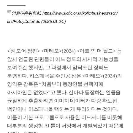
https://www.chosun.com/international/japan/2025/
03/28/CODYQK6WD5GZPER4JHE4KC2VME/ (2025.03.28.)
문제가 한층 복잡해지는 건 생성형 AI의 이 같은 작업이
저작권법에 저촉되는 행위라는 걸 증명하기가 쉽지
않다는 데 있다. 챗GPT는 해당 논쟁에 대해 묻자
“법적으로 ‘스타일’ 자체는 저작권 보호 대상이
아니다”라면서 “지브리 작품을 직접 학습했다면
문제가 될 수 있지만, 단순히 ‘유사한 분위기’를
참고해서 새로운 창작을 하는 것은 회색지대”라고
설명했다. 인간이 피와 땀으로 창출해낸 저작 가치와
‘유사한 스타일의’ 작품이 생성형 AI로 손쉽게 제작될
수 있지만 그게 표절도, 저작권 침해도 아니라면?
한국영화감독조합 고문 변호사인 법무법인 봄 양규응
변호사는 “현재 생성형 AI는 다른 작품을 ‘학습’하는
형식으로 작업하는데 이 행위를 현행 저작권법