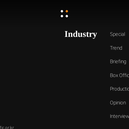
감독 <같은 속옷을 입는 두 여자>, 오세현 감독
2000년 <동감>, 그리고 2022년 <동감>
Industry
Special
Trend
Briefing
Box Offi
Producti
Opinion
Intervie
.or.kr