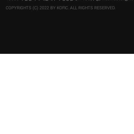
COPYRIGHTS (C) 2022 BY KOFIC. ALL RIGHTS RESERVED.