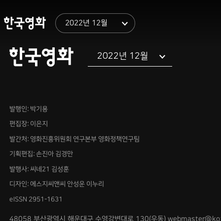
김세인 
Reading
2022년 12월
Archive
2022년 12월
발행인: 박기용
편집장: 이은지
발간처: 영화진흥위원회 연구본부 영화정책연구팀
기획편집: 손진아 김경만
발행사: 씨네21 김성훈
디자인: 에스지씨앤씨 안성운 이누리
eISSN 2951-1631
48058 부산광역시 해운대구 수영강변대로 130(우동) webmaster@kofic