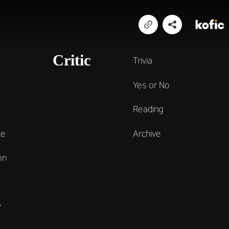
 <우수>
Critic
Trivia
Yes or No
Reading
ce
Archive
on
w