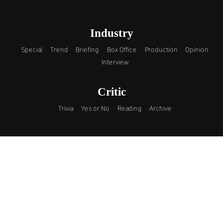
Industry
Special
Trend
Briefing
Box Office
Production
Opinion
Interview
Critic
Trivia
Yes or No
Reading
Archive