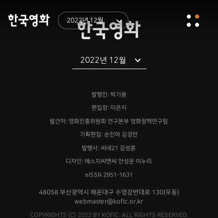
Trivia
현대적인 팩션 사극 <올빼미> 제작 트리비아
2022년 12월
Yes or No
2022년 한국 독립영화를 돌아본다
2022년 12월
Reading
발행인: 박기용
김세인 감독 <같은 속옷을 입는 두 여자>, 오세현 감
독 <우수>
편집장: 이은지
발간처: 영화진흥위원회 연구본부 영화정책연구팀
기획편집: 손진아 김경만
Archive
2000년 <동감>, 그리고 2022년 <동감>
발행사: 씨네21 김성훈
디자인: 에스지씨앤씨 안성운 이누리
eISSN 2951-1631
48058 부산광역시 해운대구 수영강변대로 130(우동)
webmaster@kofic.or.kr
COPYRIGHTS (C) 2022 BY KOFIC. ALL RIGHTS RESERVED.