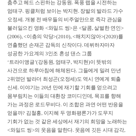
‘트라이앵글’(강동원, 엄태구, 박지현)이 뜻밖의
사건으로 하루아침에 해체된다. 그들에게 밀려 만년
2위였던 발라더 최성곤(오정세)도 역시 연예계 퇴출
신세. 이야기는 20년 만에 재기할 기회를 얻으려고
몸부림치는 이들의 대환장 코미디인데, 목표를 향해
가는 과정은 로드무비다. 이 조합은 과연 어떤 반응을
얻을까? 김철홍, 이지혜 두 영화평론가가 도무지
기회가 없는 것 같은 세상에서 재기의 희망을 노래하는
<와일드 씽>의 웃음을 말한다. 웃음에 깃든 시대 감각,
그리고 웃음 속의 슬픔에 대하여.
Q
<와일드 씽>은 배우들이 실제로 춤추고
노래하는 뮤직비디오, 트라이앵글
인스타그램 계정 만들기 등 SNS 홍보를 통해
개봉 전부터 큰 관심을 받았다. 이런 홍보
방식, 아이돌 퍼포먼스를 연기하는 배우들을
향한 관객의 시선을 어떻게 읽었나?