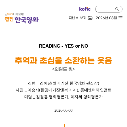
지난호 보기
2026년 08월
READING - YES or NO
추억과 초심을 소환하는 웃음
<와일드 씽>
진행 _ 김혜선(웹매거진 한국영화 편집장)
사진 _ 이승재(한경매거진앤북 기자), 롯데엔터테인먼트
대담 _ 김철홍 영화평론가, 이지혜 영화평론가
2026-06-08