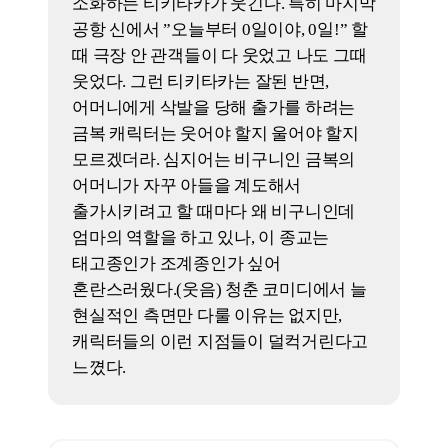
박꽃
기자
일단 잘 안 맞았다는 쪽에 한 표다.(웃음)
남대중 감독과 강하늘 배우가 일단 뗄 수
없는 인연인 것 같다. <30일>이 워낙
잘되었고, 강하늘 배우는 원래도 연기를
잘하는데 <스물>이라는 필모그래피까지
가지고 있으니 캐스팅할 때 워낙 탐이
났을 것 같다. 그런데 너무 연기를 잘하고
농익어서 태정은 그가 하기엔 너무 젊은
역할처럼 느껴졌다. 그건 도진 역을 맡은
김영광 배우도 마찬가지다. <퍼스트
라이드>를 보면서 배우의 물리적인
나이는 캐릭터와 떼려야 뗄 수 없다고
생각하게 되었다. 한선화 배우도 <
술꾼도시여자들>에서 이미 어느 정도
커리어도 있고 술도 좀 먹을 줄 아는
캐릭터까지 갔는데, 다시 청춘영화에서
그저 푼수 같은 역할을 맡긴다는 건
아쉽다. 배우들이 가진 자질이 있기에
안전한 캐스팅이지만 청춘영화의 틀