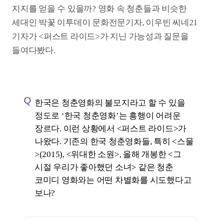
나왔다. 기존의 한국 청춘영화들, 특히 <스물
>(2015), <위대한 소원>, 올해 개봉한 <그
시절 우리가 좋아했던 소녀> 같은 청춘
코미디 영화와는 어떤 차별화를 시도했다고
보나?
이우빈
씨네21 기자(이하 이우빈 기자)
개인의 견해가 크게 차이 날 만한 영화는
아니다. 다만 ‘한국이 청춘영화의
불모지’라는 것에 많은 생각을 하게
되었다. 기본적으로 한국에서
청춘이라는 담론을 말할 때 항상
비관적인 기운이 끼어든다. 10년을
주기로 상황이 조금씩 달라지는 것 같다.
<스물>이 벌써 11년 된 영화다. <스물>
이나 <족구왕>(2014)이 막 나올 때는
‘88만원’ 세대 담론이 있었던 때였고, 그
영화들은 그때의 문제들을 코미디로