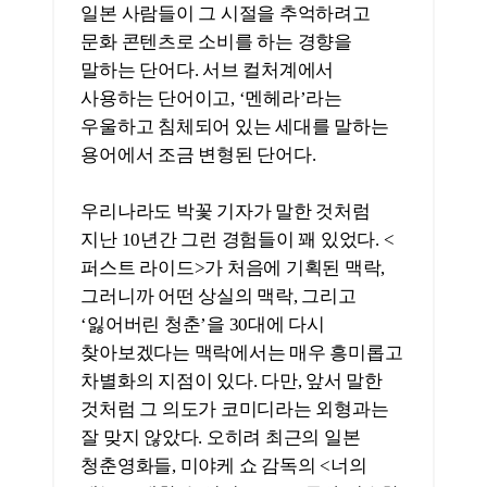
박꽃 이투데이 문화전문기자(왼쪽)와 이우빈
씨네21 기자
Q
이 부분을 좀 더 얘기해도 좋겠다. <퍼스트
라이드>의 주인공들은 10대 시절에 만나
‘24년지기가 된 사총사’다. 30대인 네 친구의