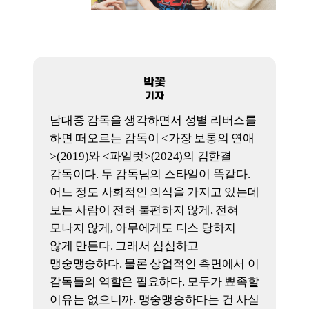
Q
결국, <퍼스트 라이드>는 YES인가? NO인가?