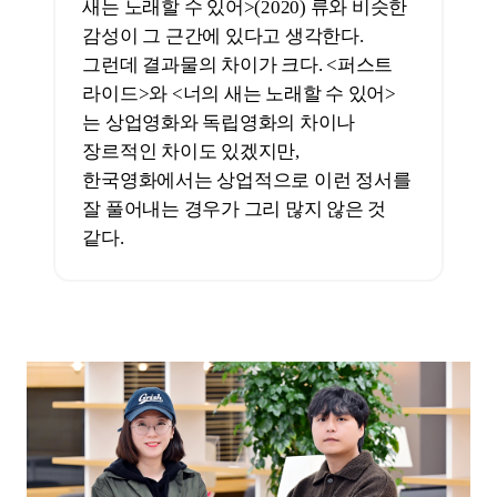
여정을 ‘한 세대의 이행(Transition)’으로
본다면, 감독은 ‘어떤 시대적 감수성’ 혹은
‘어떤 청춘의 얼굴’, ‘어떤 세대의 경험’을
포착하려 했을까?
이우빈
기자
나는 지금 20대 후반, 정확히는 29세다. <
퍼스트 라이드>의 주인공들과 한두 살
정도 차이가 나는 셈이다. 이 세대에게
가장 중요한 것은 수학여행을 제대로
갔느냐 안 갔느냐다. 내가 초등학교
6학년 때 신종 플루가 돌았고, 중학교
2학년 때 동일본 대지진이 일어났다.
고등학교 때는 세월호 참사를 겪었다.
그때의 단원고등학교 학생들과
동갑이다. 수학여행을 중학교 2학년,
고등학교 2학년에 가지 않나. 나는 부산
출신이고 동백중학교를 다녔는데,