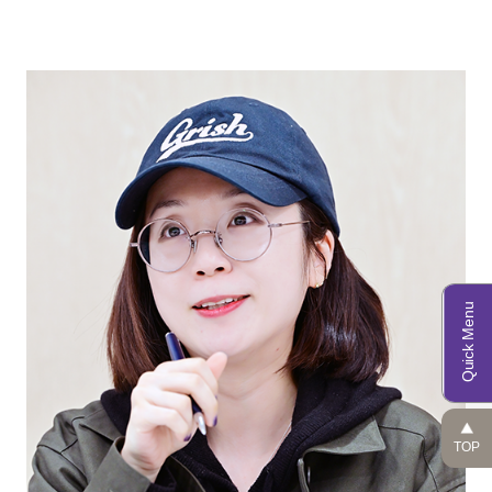
이우빈
기자
NO
비슷한 맥락이지만 나는 NO다. 양가적인
마음이 있다. ‘잃어버린 청춘’이 사실 매우
시의성 있고 누군가는 꼭 다뤄야 하는
주제다. 남대중 감독이 캐치를 잘
해줬다고는 생각하지만, 그 결과물이
아쉽게 나온 걸 보니 아쉬운 마음이 더
곱하기가 된다. 애초에 아이템 자체가
지금 시대와 맞지 않는 영화의
결과물이었다면 오히려 덜 할 텐데, 이
아이템에 애정이 있다 보니 결과물을 보며
더 큰 이질감과 아쉬움을 느낀다. 뭔가
살짝 ‘사랑의 매’ 같은 느낌의 NO다.(웃음)