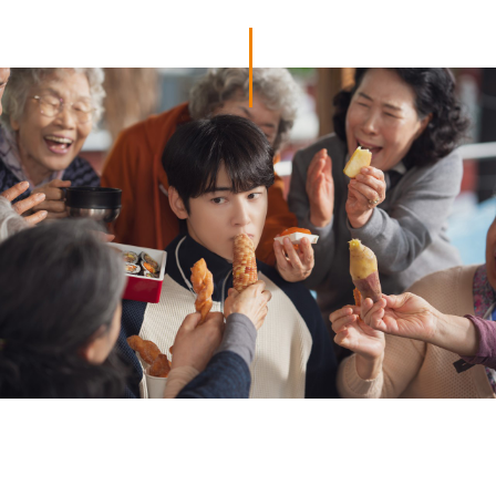
영화 <퍼스트 라이드>(10월 29일 개봉)는 24년지기
사총사의 이야기다. 어린 시절부터 붙어 다니던 네 친구
태정(강하늘), 도진(김영광), 연민(차은우), 금복
(강영석)이 고교 시절에 꿈꿨던 첫 해외여행을
떠나기로 계획하고, 그 사이에 태정을 짝사랑하는 옥심