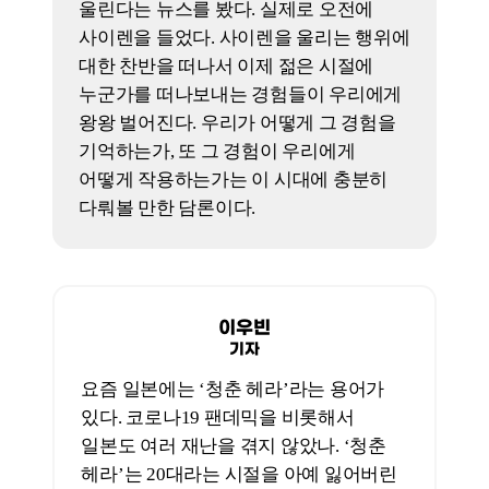
우리나라도 박꽃 기자가 말한 것처럼
지난 10년간 그런 경험들이 꽤 있었다. <
퍼스트 라이드>가 처음에 기획된 맥락,
그러니까 어떤 상실의 맥락, 그리고
‘잃어버린 청춘’을 30대에 다시
찾아보겠다는 맥락에서는 매우 흥미롭고
차별화의 지점이 있다. 다만, 앞서 말한
것처럼 그 의도가 코미디라는 외형과는
잘 맞지 않았다. 오히려 최근의 일본
청춘영화들, 미야케 쇼 감독의 <너의
새는 노래할 수 있어>(2020) 류와 비슷한
감성이 그 근간에 있다고 생각한다.
그런데 결과물의 차이가 크다. <퍼스트
라이드>와 <너의 새는 노래할 수 있어>
는 상업영화와 독립영화의 차이나
장르적인 차이도 있겠지만,
한국영화에서는 상업적으로 이런 정서를
잘 풀어내는 경우가 그리 많지 않은 것
같다.