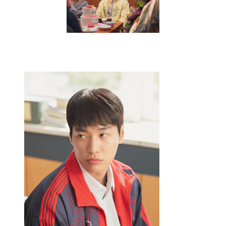
Q
그렇다면 4명의 친구 태정(강하늘), 도진
(김영광), 연민(차은우), 금복(강영석)과
홍일점인 옥심 역 한선화의 캐릭터까지, 각
캐릭터의 서사는 균형 있게 다뤄졌다고 보나?
박꽃
기자
<술꾼도시여자들> 시리즈를 비롯해서
한선화 배우가 해 온 능청맞은 코미디가
있다. 코미디 연기 면에서 임윤아 배우와
거의 동일 선상에서 잘하는 배우라고
생각한다. 그래서 옥심과 주인공 태정이
소화하는 티키타카가 웃긴다. 특히 마지막
공항 신에서 ”오늘부터 0일이야, 0일!” 할
때 극장 안 관객들이 다 웃었고 나도 그때
웃었다. 그런 티키타카는 잘된 반면,