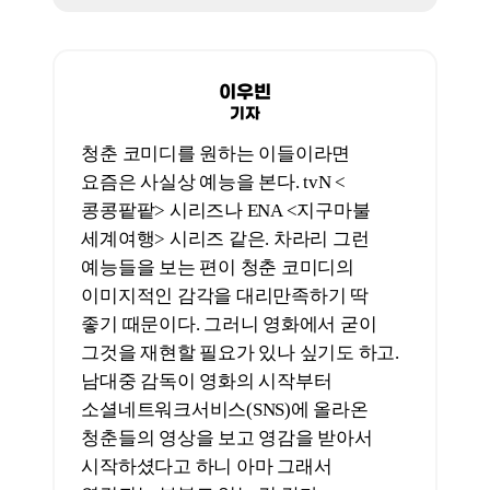
이우빈
기자
일단 답을 하자면 정말 필요한
포지션이라고 생각한다. 지금 30억에서
100억짜리의 중급 규모 영화가 필요한
상황이라는 게 업계의 중론이다. 그런
규모의 작품을 소화해줄 감독이 있으면
당연히 해야 한다. 과거를 기억해보면 <
국제시장>(2019)의 윤제균 감독도 <
색즉시공>(2002)과 <두사부일체>(2001)
를 찍은 시기가 있었다. 김성훈 감독도 <
애정결핍이 두 남자에게 미치는 영향>
(2006)을 찍고 <끝까지 간다>(2014), <
터널>(2016), <비공식작전>(2023),
넷플릭스 <킹덤> 시리즈 같은 대작까지
올라간 거고. 그렇게 필모그래피를 쌓아
가지고 대작까지 나아갈 수 있는 그런
흐름이 필요하고, 그런 측면에서 남대중