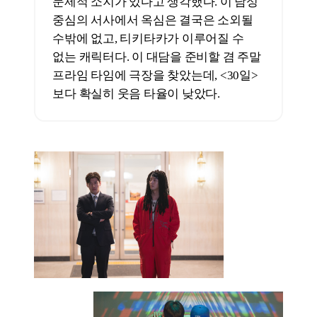
어울렸던 기억이 있다. <퍼스트 라이드>
의 캐스팅이 무리라고 생각하지는
않지만, 캐릭터들의 나이와 이질감이
느껴지는 건 확실하다.
박꽃
기자
대만 청춘영화를 보면 주인공들이 젊고
아름답다는 생각이 든다. 분명한 매력이
있다. 이건 청춘영화가 거부할 수 없는
장르적 특징이다. 그리고 우리가
청춘영화를 생각할 때 주인공들의
연령대를 어느 정도까지의 범위로 볼 수
있을지를 계속 생각했다. 우리나라에서는
청년 복지 혜택을 줄 때 청년 나이를 만
19세에서 34세, 혹은 19세에서
39세까지로 하는 정책이 많다. 만 34세면
대략 36살까지다. 내가 딱 그 나이다. 그럼
나도 20대 친구들과 같이 청년 혜택을