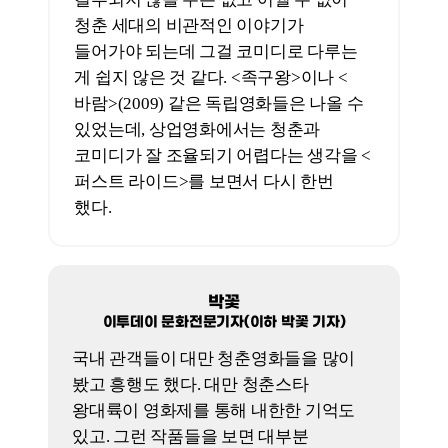
로맨스에 약간의 판타지가 섞여 있다.
그게 한국에서는 잘 안 통하는 코드다.
한국 관객들이 로맨스를 별로 안 좋아하고
판타지도 대작들의 예외적인 성공을 빼면
그다지 좋아하지 않는다. 그래도 <퍼스트
라이드>는 로맨스와 판타지를 피해
가면서 조금 다른 소재를 다뤄서 그나마
대중들의 시선을 약간 받은 게 아닌가
한다. 조금 다른 소재라는 건 ‘소중한
사람의 상실’이다. 이 부분이 평범한
청춘영화와는 조금 다른 코드이기 때문에
관객 수 60만(11월 11일 기준)에 다가서지
않나 싶다. 상실의 정서에 집중을 하면서
도리어 현실감이 느껴진다.
‘YES or NO 대담’을 하자고 연락 받은
날이 이태원 참사의 그날이었고, 사이렌이
울린다는 뉴스를 봤다. 실제로 오전에
사이렌을 들었다. 사이렌을 울리는 행위에
대한 찬반을 떠나서 이제 젊은 시절에
누군가를 떠나보내는 경험들이 우리에게