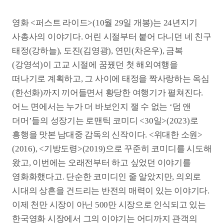
(한선화)까지 끼어들면서 황당한 여행기가 펼쳐진다.
어느 면에서는 누가 더 바보인지 잴 수 없는 ‘덤 앤
더머’들의 성장기는 로맨틱 코미디 <30일>(2023)로
흥행을 맛본 남대중 감독의 신작이다. <위대한 소원>
(2016), <기방도령>(2019)으로 꾸준히 코미디를 시도해
왔고, 이번에는 오래전부터 하고 싶었던 이야기를
영화화했다고. 단순한 코미디인 줄 알았지만, 의외로
시대의 상흔을 건드리는 반전의 매력이 있는 이야기다.
이제 천만 시장이 아닌 500만 시장으로 인식되고 있는
한국영화 시장에서 그의 이야기는 어디까지 관객의
지지를 얻을 수 있을까? 영화 속 청춘들과 비슷한
세대인 박꽃 이투데이 문화전문기자, 이우빈 씨네21
기자가 <퍼스트 라이드>가 지닌 가능성과 질문을
들여다봤다.
Q
한국은 청춘영화의 불모지라고 할 수 있을
정도로 ‘한국 청춘영화’는 흥행이 어려운
장르다. 이런 상황에서 <퍼스트 라이드>가