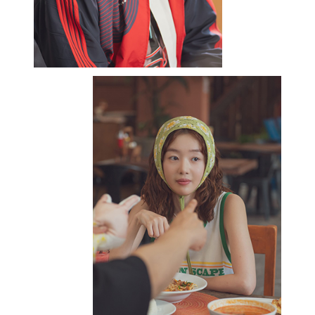
어머니에게 삭발을 당해 출가를 하려는
금복 캐릭터는 웃어야 할지 울어야 할지
모르겠더라. 심지어는 비구니인 금복의
어머니가 자꾸 아들을 계도해서
출가시키려고 할 때마다 왜 비구니인데
엄마의 역할을 하고 있나, 이 종교는
태고종인가 조계종인가 싶어
혼란스러웠다.(웃음) 청춘 코미디에서 늘
현실적인 측면만 다룰 이유는 없지만,
캐릭터들의 이런 지점들이 덜컥거린다고
느꼈다.
이우빈
기자
많이 공감한다. 기본적으로 태정과
도진은 슬픈 캐릭터다. 도진은 상실의
트라우마를 가장 크게 겪은 친구이기
때문에 희화화하기는 어렵다. 그리고