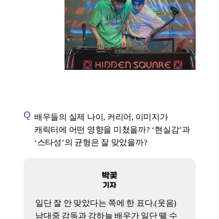
받는 건가, 애 낳고 결혼 생활을 하고 그런
것도 다 청년의 삶 안에서 똑같이
묘사해도 무리가 없나? 그렇지는 않은 것
같다. <퍼스트 라이드>의 주인공들은
사실상 30대 후반 느낌이 든다. 그래서 이
영화를 ‘청춘영화’의 범주에 넣어야 할까,
아니면 그냥 소중한 사람을 잃었던 기억
때문에 흔들리고 힘들어하는 일반적인
드라마로 봐야 할까 하는 혼란이 조금
있다.
이우빈
기자
청춘 코미디를 원하는 이들이라면
요즘은 사실상 예능을 본다. tvN <
콩콩팥팥> 시리즈나 ENA <지구마불
세계여행> 시리즈 같은. 차라리 그런
예능들을 보는 편이 청춘 코미디의