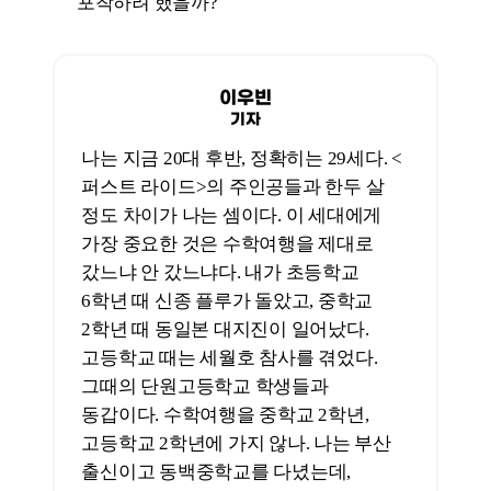
부모님이 먼저 돌아가셔도, 그러니까 원래
자연의 섭리대로 먼저 가게 되어 있는
분이 떠나도 힘든 것인데, 친구 혹은
동년배 혹은 젊은 주변인을 먼저 보냈을
때의 경험은 겪지 않고는 가늠하기가
어렵다. 먼저 떠난 친구를 떠올리면서
마음이 매우 힘들어진 경험, ‘청춘 헤라’의
증상이 우리 젊은 세대에게도 있다고
생각한다. 세월호와 이태원 참사 같은 큰
일이 벌어졌을 때 이미 약간 취약한
증상을 가지고 있는 세대에게 더 강력하게
작용할 수도 있을 것이다. 그런 감각이
어느 정도 내재되어 있는 관객이 이
영화를 본다면 그 때문에 코미디에서
유격을 느낄 수도 있겠지만 동시에 그
감정 덕분에 영화 속 주인공들이 친구의
부재에 대해 가지는 감정을 어느 정도
받아들일 수도 있다. <퍼스트 라이드>에
100% ‘NO’를 할 수 없는 것은 이 부분
때문이다.