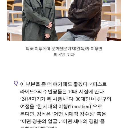
일본에 자매학교가 있어서 원래대로라면
수학여행을 일본으로 갈 수 있었는데 못
갔다. 고등학교 때는 4월에 세월호
참사가 나면서 우리 학교도 수학여행
예정지가 배를 타고 가야 했기에 당연히
취소되었다. 그러니까 나는 <퍼스트
라이드>에서 다루는 30대 초반 인물들의
감성과 크게 다르지 않은 세대 감성을
지니고 있다고 생각한다. 인물들이 겪는
‘공백의 10년’에 대해서 개인적으로
공감을 많이 했다. 그래서 코미디 영화로
풀어내는 접근 방식이 과연 맞을까 하는
의문을 더 가질 수밖에 없는 거다.
박꽃
기자
그럴 수 있겠다. ‘잃어버린 청춘’이라는
말이 와닿는다. 나도 그런 맥락을
유추했다. 사람을 잃는다는 것에 대해서.