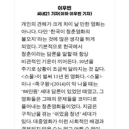
풀어내는 청춘영화들이었다. 지금은
구직난을 겪는 ‘쉬었음 청년’ 세대가
있다. 대중영화가 이런 사회적인 배경과
결부되지 않을 수는 없고 어쩔 수 없이
청춘 세대의 비관적인 이야기가
들어가야 되는데 그걸 코미디로 다루는
게 쉽지 않은 것 같다. <족구왕>이나 <
바람>(2009) 같은 독립영화들은 나올 수
있었는데, 상업영화에서는 청춘과
코미디가 잘 조율되기 어렵다는 생각을 <
퍼스트 라이드>를 보면서 다시 한번
했다.
박꽃
이투데이 문화전문기자(이하 박꽃 기자)
국내 관객들이 대만 청춘영화들을 많이
봤고 흥행도 했다. 대만 청춘스타
왕대륙이 영화제를 통해 내한한 기억도
있고. 그런 작품들을 보면 대부분