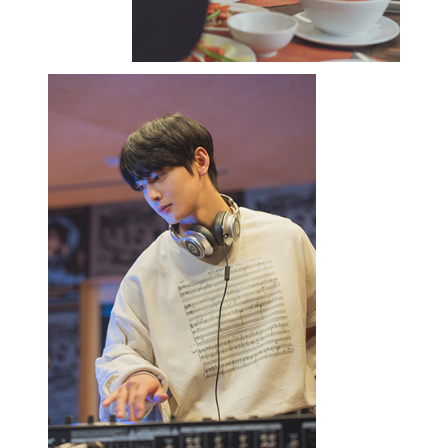
태정은 트라우마도 겪고 있지만 지금
사회에서 각박하게 사는, ‘지금 30대
청춘’의 일면을 대표하는 캐릭터다.
그러니, 이 친구도 마냥 웃기게 만들기
어렵다. 그럼 남은 게 한선화 배우의
옥심과 강영석 배우의 금복이다. 그 두
캐릭터가 코미디에 대한 부담을 떠안은
것 같다. 금복은 거의 웃음을 위해서
희생되는 캐릭터다. 주인공들이 옥심을
“이것저것”이라고 부르는 것도 조금
문제적 소지가 있다고 생각했다. 이 남성
중심의 서사에서 옥심은 결국은 소외될
수밖에 없고, 티키타카가 이루어질 수
없는 캐릭터다. 이 대담을 준비할 겸 주말
프라임 타임에 극장을 찾았는데, <30일>
보다 확실히 웃음 타율이 낮았다.