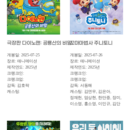
좀비딸
개봉일: 2025-07-30
장르: 코미디/드라마
제작연도: 2024년
크랭크인: 2024-08
크랭크업:
감독: 필감성
캐스팅: 조정석, 이정은,
조여정, 윤경호, 최유리
2025. 7. 한국영화 제작상황판
제작
구분
번호
영화명
연도