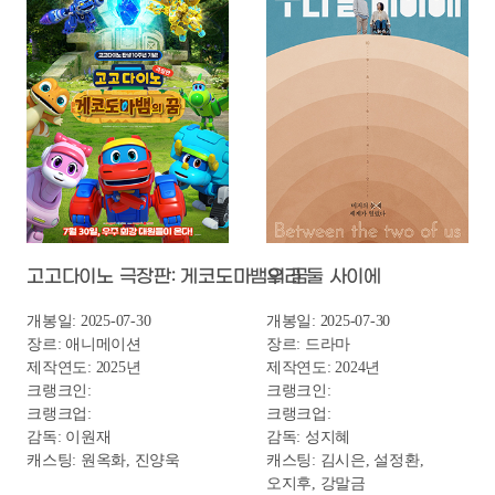
1
2023
된장이
2
2024
괴기열차
3
2024
봄밤
4
2024
여름이 지나가면
5
2024
꿈꾸는 사진관
6
2025
씨그널: 바다의 마지막 신호
7
2024
일과 날
8
2023
커미션
9
2023
킹 오브 킹스