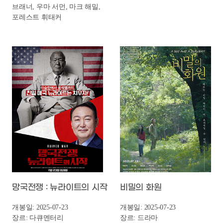
아이 킬 유
오키나와 블루노트
개봉일: 2025-07-23
개봉일: 2025-07-23
장르: 액션/드라마
장르: 드라마
제작연도: 2025년
제작연도: 2024년
크랭크인:
크랭크인:
크랭크업:
크랭크업:
감독: 유하
감독: 조성규
캐스팅: 강지영, 이기광
캐스팅: 김동완, 황승언