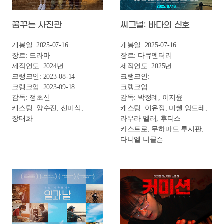
일과 날
커미션
개봉일: 2025-07-16
개봉일: 2025-07-16
장르: 다큐멘터리
장르: 미스터리/스릴러
제작연도: 2024년
제작연도: 2023년
크랭크인:
크랭크인: 2023-11-20
크랭크업:
크랭크업: 2024
감독: 박민수, 안건형
감독: 신재민
캐스팅: 박인수, 이승진
캐스팅: 김현수, 김용지,
김진우