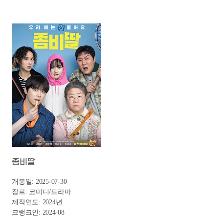
10
2025
구마수녀 - 들러붙었구나
7월
11
2025
망국전쟁: 뉴라이트의 시작
개봉
12
2025
비밀의 화원
13
2025
ⓝ 아이 킬 유
14
2024
오키나와 블루노트
15
2025
전지적 독자 시점
한국영화 제작상황판 다운받기
16
2025
베베핀 극장판: 사라진 베베핀과 핑크퐁 대모험
Bebef
17
2025
극장판 다이노맨: 공룡산의 비밀
Dinoma
한국영화
제작상황
7월개봉작
18
2025
꼬마마법사 주니토니
제작상황판