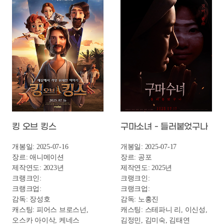
망국전쟁 : 뉴라이트의 시작
비밀의 화원
개봉일: 2025-07-23
개봉일: 2025-07-23
장르: 다큐멘터리
장르: 드라마
제작연도: 2025년
제작연도: 2025년
크랭크인:
크랭크인:
크랭크업:
크랭크업:
감독: 구진형
감독: 김성환
캐스팅:
캐스팅: 박정학, 최나린