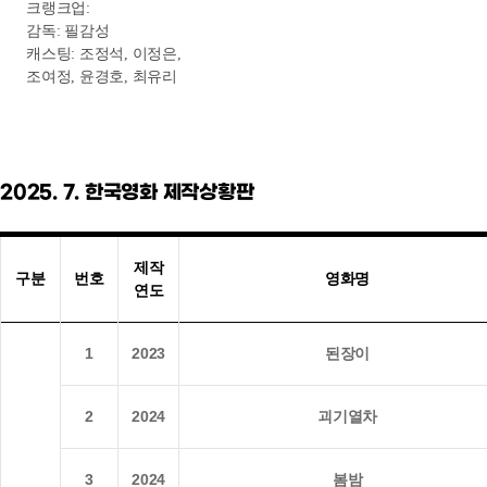
19
2025
고고다이노 극장판: 게코도마뱀의 꿈
20
2024
우리 둘 사이에
21
2024
좀비딸
1
2024
강령: 귀신놀이
2
2024
수연의 선율
3
2024
ⓝ 야당: 익스텐디드 컷
4
2025
추적
Quick Menu
5
2024
독립군: 끝나지 않은 전쟁
8월
6
2022
악마가 이사왔다
개봉
TOP