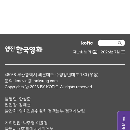
5
2025
퍼스트 라이드
1
2025
길 위의 뭉치
2
2024
꽝소시효
3
2024
단골식당
지난호 보기
2026년 7월
4
2024
대통령 김대중
48058 부산광역시 해운대구 수영강변대로 130 (우동)
5
2024
사람과 고기
문의: kmovie@hankyung.com
Copyrights ⓒ 2026 BY KOFIC. All rights reserved.
6
2024
시스터(가제)
발행인: 한상준
편집장: 김혜선
7
2024
어나더데이
발간처: 영화진흥위원회 정책본부 정책개발팀
8
2024
1980 사북
기획편집: 박주영 이윤경
발행사: (주)한경매거진앤북