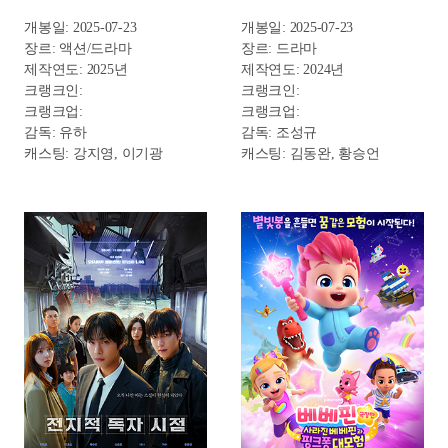
극장판 다이노맨: 공룡산의 비밀
꼬마마법사 주니토니
개봉일: 2025-07-25
개봉일: 2025-07-26
장르: 애니메이션
장르: 애니메이션
제작연도: 2025년
제작연도: 2025년
크랭크인:
크랭크인:
크랭크업:
크랭크업:
감독: 김호락
감독: 서동해
캐스팅:
캐스팅: 김연우, 김은아,
정재헌, 엄상현, 한만중, 장미,
이소영, 홍소영, 이민규, 김단