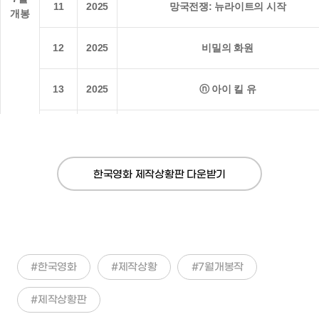
9월
개봉
준비
6
2024
바로 지금 여기
7
2025
ⓝ 브레드이발소: 베이커리타운의 악당들
B
8
2023
ⓝ 비밀일 수밖에
9
2024
어쩔수가없다
10
2025
얼굴
1
2025
연의 편지
2
2023
초콜릿
10월
개봉
3
2023
보스
준비
4
2024
세계의 주인