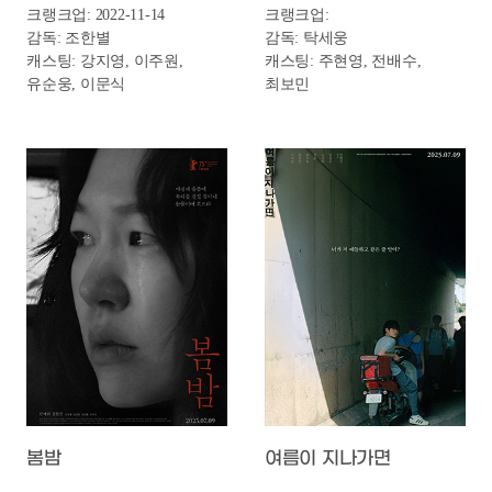
봄밤
여름이 지나가면
개봉일: 2025-07-09
개봉일: 2025-07-09
장르: 드라마
장르: 드라마
제작연도: 2024년
제작연도: 2024년
크랭크인:
크랭크인: 2022-07-25
크랭크업:
크랭크업: 2022-08-29
감독: 강미자
감독: 장병기
캐스팅: 한예리, 김설진
캐스팅: 이재준, 최현진,
최우록, 정준, 고서희, 강길우