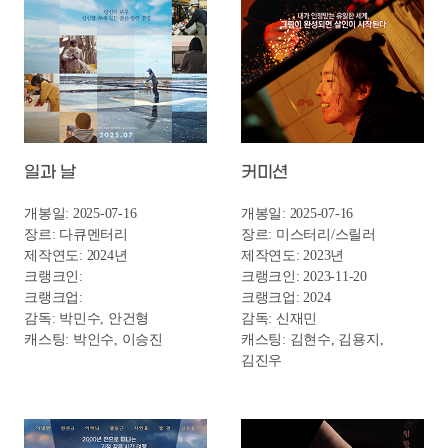
킹 오브 킹스
구마소녀 - 들러붙었구나
개봉일: 2025-07-16
개봉일: 2025-07-17
장르: 애니메이션
장르: 공포
제작연도: 2023년
제작연도: 2025년
크랭크인:
크랭크인:
크랭크업:
크랭크업:
감독: 장성호
감독: 노홍진
캐스팅: 피어스 브로스넌,
캐스팅: 스테파니 리, 이신성,
오스카 아이삭, 케네스
김정민, 김미숙, 김태연
브래너, 우마 서먼, 마크 해밀,
포레스트 휘태커