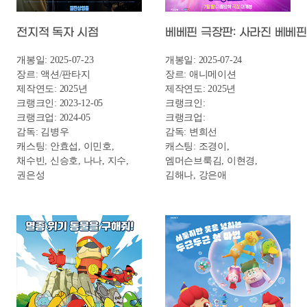
고고다이노 극장판: 게코도마뱀의 꿈
우리 둘 사이에
개봉일: 2025-07-30
개봉일: 2025-07-30
장르: 애니메이션
장르: 드라마
제작연도: 2025년
제작연도: 2024년
크랭크인:
크랭크인:
크랭크업:
크랭크업:
감독: 이원재
감독: 성지혜
캐스팅: 원옥화, 진양욱
캐스팅: 김시은, 설정환,
오지후, 강말금