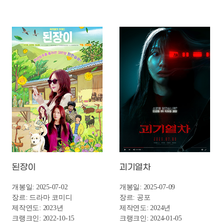
된장이
괴기열차
개봉일: 2025-07-02
개봉일: 2025-07-09
장르: 드라마 코미디
장르: 공포
제작연도: 2023년
제작연도: 2024년
크랭크인: 2022-10-15
크랭크인: 2024-01-05
크랭크업: 2022-11-14
크랭크업:
감독: 조한별
감독: 탁세웅
캐스팅: 강지영, 이주원,
캐스팅: 주현영, 전배수,
유순웅, 이문식
최보민