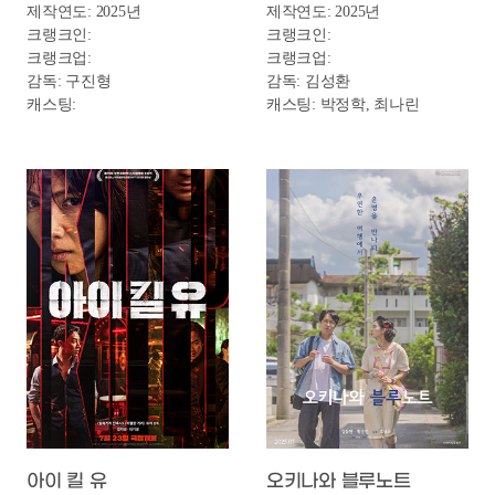
전지적 독자 시점
베베핀 극장판: 사라진 베베핀과 핑크퐁 
개봉일: 2025-07-23
개봉일: 2025-07-24
장르: 액션/판타지
장르: 애니메이션
제작연도: 2025년
제작연도: 2025년
크랭크인: 2023-12-05
크랭크인:
크랭크업: 2024-05
크랭크업:
감독: 김병우
감독: 변희선
캐스팅: 안효섭, 이민호,
캐스팅: 조경이,
채수빈, 신승호, 나나, 지수,
엠머슨브룩김, 이현경,
권은성
김해나, 강은애