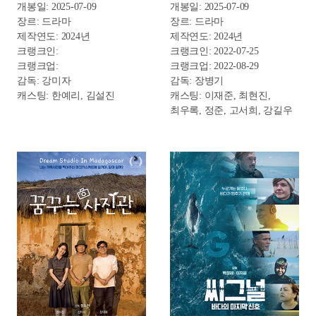
꿈꾸는 사진관
씨그널: 바다의 신호
개봉일: 2025-07-16
개봉일: 2025-07-16
장르: 드라마
장르: 다큐멘터리
제작연도: 2024년
제작연도: 2025년
크랭크인: 2023-08-14
크랭크인:
크랭크업: 2023-09-18
크랭크업:
감독: 정초신
감독: 박정례, 이지윤
캐스팅: 양수진, 신미식,
캐스팅: 이유정, 미쉘 앙드레,
장태화
라우라 멜러, 후디스
카스트로, 무하마드 루시판,
다니엘 니콜슨