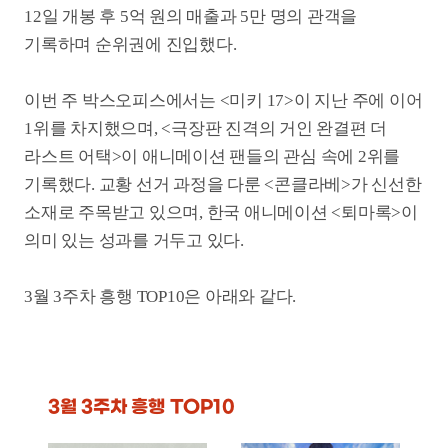
3월 3주차 흥행 TOP10
미키 17
극장판 진격의 거인
완결편 더 라스트 어택
개봉일
2025-02-28
매출액
50억 원
개봉일
2025-03-13
관객수
51만 명
매출액
20억 원
관객수
20만 명