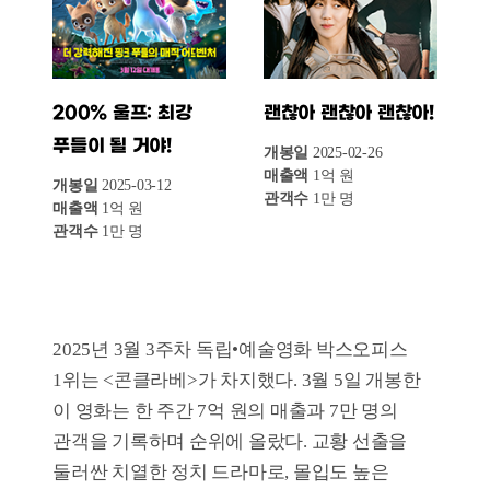
바탕으로 하는 긴장감 넘치는 스릴러로, 강렬한
연출과 스토리 전개가 주목받으며 박스오피스
상위권에 올랐다.
4위는 <에밀리아 페레즈>가 차지했다. 3월 12일
개봉 이후 한 주간 1억 원의 매출과 1만6천 명의
관객을 기록했다. 누적 관객 수는 2만 명이다.
화려한 캐스팅과 흥미로운 이야기 전개가
관객들의 호기심을 자극하며, 예술영화 팬층의
관심을 끌고 있다.
5위는 애니메이션 영화 <200% 울프: 최강
푸들이 될 거야!>로, 3월 12일 개봉 후 1만1천
명의 관객을 기록했다. 유쾌한 스토리와 개성
넘치는 캐릭터들이 가족 관객층을 중심으로
꾸준한 인기를 끌고 있다.
이번 주 독립·예술영화 시장에서는 <콘클라베>
가 개봉 이후 교황청이 배경이지만 사실상 정치