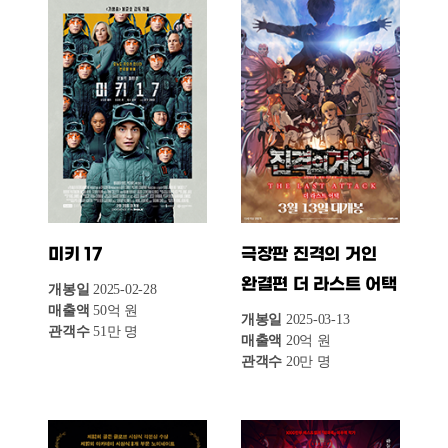
콘클라베
퇴마록
개봉일
2025-03-05
개봉일
2025-02-21
매출액
7억 원
매출액
5억 원
관객수
7만 명
관객수
6만 명