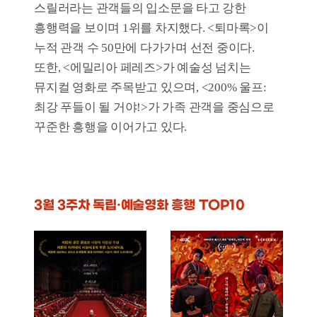
200% 울프: 최강
괜찮아 괜찮아 괜찮아!
푸들이 될 거야!
개봉일
2025-02-26
매출액
104백만 원
개봉일
2025-03-12
관객수
12천 명
매출액
91백만 원
관객수
12천 명