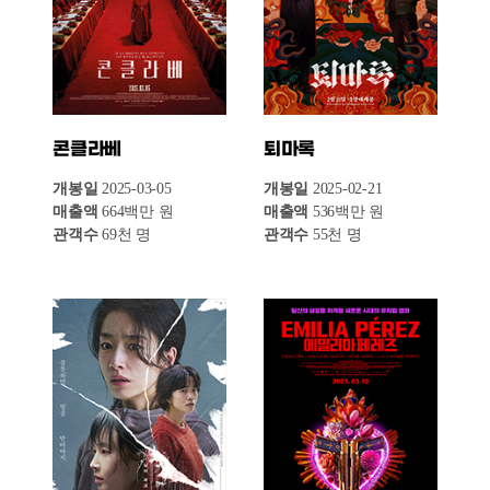
화이트 버드
아노라
개봉일
2025-03-12
개봉일
2024-11-06
매출액
79백만 원
매출액
80백만 원
관객수
11천 명
관객수
8천 명