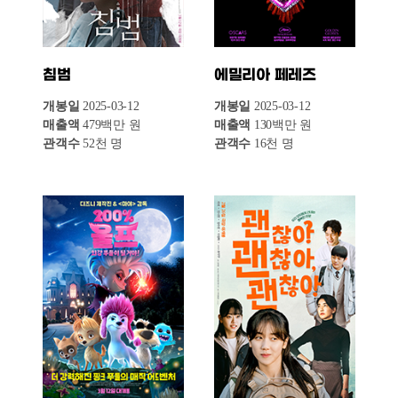
서브스턴스
호조
개봉일
2024-12-11
개봉일
2025-03-12
매출액
76백만 원
매출액
25백만 원
관객수
8천 명
관객수
3천 명
2025년 3월 3주차 극장가는 외국영화가 강세를
이어가는 가운데, 한국영화의 점유율이 또다시
하락했다. 해당 기간 동안 개봉된 영화는 총
15편으로, 전주(19편) 대비 4편 감소했다. 이 중
한국영화는 7편, 외국영화는 8편이 개봉하며
비교적 균형을 이루었으나, 매출과 관객
수에서는 외국영화가 압도적인 우위를 점했다.
전체 극장 매출액은 113억 원으로 집계됐으며,
한국영화의 매출액은 17억 원(점유율 14.9%),
외국영화의 매출액은 95억 원(점유율 85.1%)