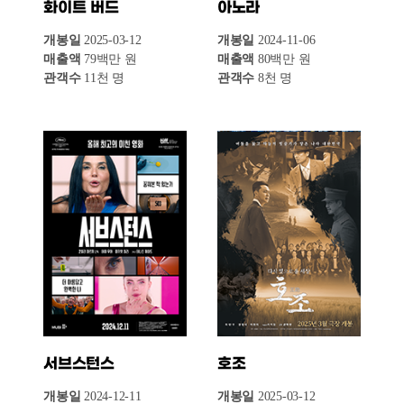
기간
개봉편수
매출액(억 원)
관객수(만 명)
개봉편수
매
3월 3주차
15
113
116
7
3월 2주차
19
167
173
5
3월 1주차
29
187
191
14
2월 4주차
14
113
118
5
월간·상반기·연말 결산 보고서
>>
3월2주차 위클리 박스오피스
>>
3월 1주차 위클리 박스오피스
>>