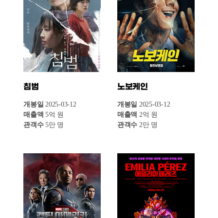
매출액
1억 원
개봉일
2025-02-12
관객수
2만 명
매출액
2억 원
관객수
2만 명
200% 울프: 최강
괜찮아 괜찮아 괜찮아!
푸들이 될 거야!
개봉일
2025-02-26
매출액
1억 원
개봉일
2025-03-12
관객수
1만 명
매출액
1억 원
관객수
1만 명