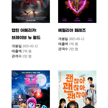
2025년 3월 3주차 독립•예술영화 박스오피스
1위는 <콘클라베>가 차지했다. 3월 5일 개봉한
이 영화는 한 주간 7억 원의 매출과 7만 명의
관객을 기록하며 순위에 올랐다. 교황 선출을
둘러싼 치열한 정치 드라마로, 몰입도 높은
전개와 현실적인 묘사가 관객들의 호평을 받고
있다. 누적 관객수는 14만4천 명이다.
2위는 한국 애니메이션 <퇴마록>으로, 2월 21일
개봉 이후 꾸준한 흥행을 이어가며 이번 주 5억
원의 매출과 6만 명의 관객을 동원, 누적 관객 수
44만 명을 돌파했다. 탄탄한 원작 팬층과
애니메이션 특유의 액션 연출이 강점으로
작용하며, 한국 오컬트 애니메이션의 새로운
가능성을 보여주고 있다.
3위는 <침범>으로, 3월 12일 개봉 후 5억 원의
매출과 5만 명의 관객을 기록했다. 모녀 관계를