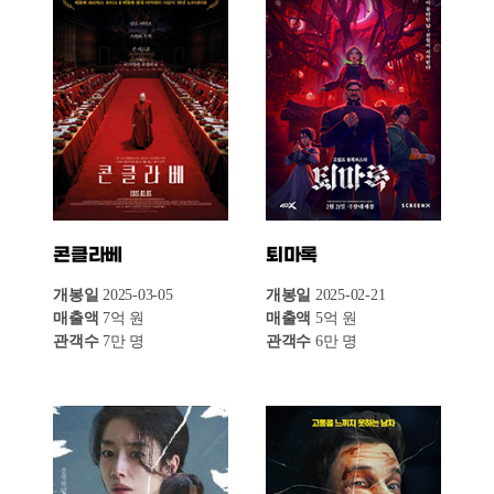
침범
노보케인
개봉일
2025-03-12
개봉일
2025-03-12
매출액
5억 원
매출액
2억 원
관객수
5만 명
관객수
2만 명
캡틴 아메리카:
에밀리아 페레즈
브레이브 뉴 월드
개봉일
2025-03-12