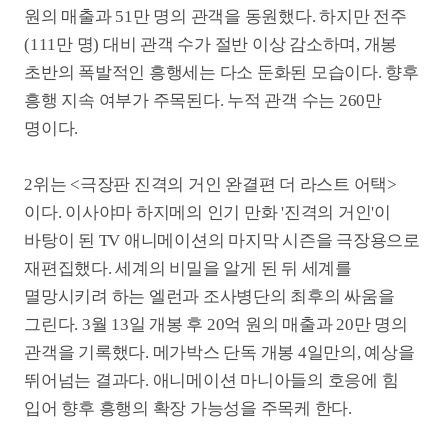
2위는 <극장판 진격의 거인 완결편 더 라스트 어택>
이다. 이사야마 하지메의 인기 만화 '진격의 거인'이
바탕이 된 TV 애니메이션의 마지막 시즌을 극장용으로
재편집했다. 세계의 비밀을 알게 된 뒤 세계를
멸망시키려 하는 엘런과 조사병단의 최후의 싸움을
그린다. 3월 13일 개봉 후 20억 원의 매출과 20만 명의
관객을 기록했다. 메가박스 단독 개봉 4일만의, 예상을
뛰어넘는 결과다. 애니메이션 마니아들의 호응에 힘
입어 향후 흥행의 확장 가능성을 주목케 한다.
3위는 <콘클라베>가 차지했다. 교황 선출을 둘러싼
정치 드라마로, 3월 5일 개봉 이후 7억 원의 매출과 7만
명의 관객을 기록했다. 독특한 소재와 반전을 거듭하는
스릴러를 보듯 긴장감 넘치는 전개로 주목받으며
입소문을 타고 있다. 누적 관객 수는 14만4천 명이다.
4위는 한국 애니메이션 <퇴마록>이다. 2월 21일 개봉
이후 꾸준한 인기를 유지하며 이번 주 5억 원의 매출과
6만 명의 관객을 동원했다. 원작 소설의 인기를
바탕으로 탄탄한 스토리와 애니메이션 연출이