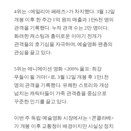
콘클라베
퇴마록
개봉일
2025-03-05
개봉일
2025-02-21
매출액
664백만 원
매출액
536백만 원
관객수
69천 명
관객수
55천 명
침범
에밀리아 페레즈
개봉일
2025-03-12
개봉일
2025-03-12
매출액
479백만 원
매출액
130백만 원
관객수
52천 명
관객수
16천 명