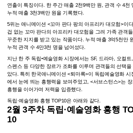
써니데이
고백
개봉일
2025-02-19
개봉일
2025-02-19
매출액
103백만 원
매출액
29백만 원
관객수
12천 명
관객수
4천 명