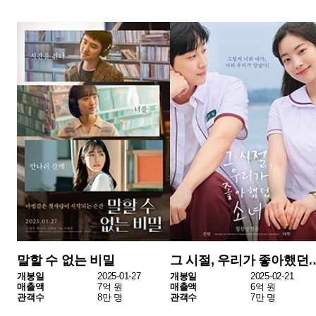
히트맨2
패딩턴: 페루에 가다!
개봉일
2025-01-22
개봉일
2025-02-19
매출액
6억 원
매출액
4억 원
관객수
6만 명
관객수
5만 명