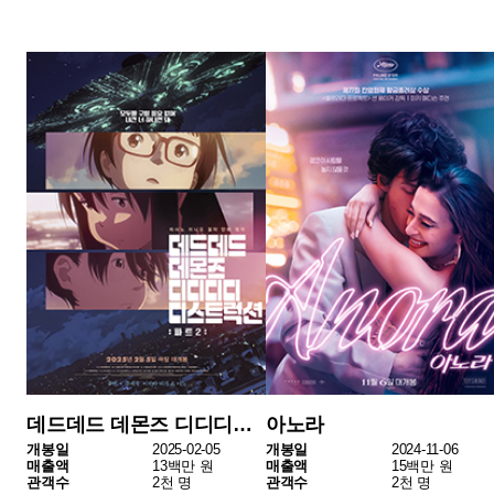
점유율
전체
기간
매출액
관객수
개봉편수
개봉편수
매출
(억 원)
(만 명)
2월
14
113
118
5
35
3주차
2월
11
145
146
5
40
2주차
2월
14
117
121
9
96
1주차
1월
17
316
327
1
27
4주차