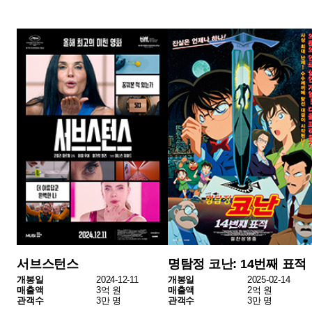
브루탈리스트
영화 이상한 과자 가게 전천당
개봉일
2025-02-12
개봉일
2025-02-19
매출액
3억 원
매출액
2억 원
관객수
3만 명
관객수
3만 명
2025년 2월 셋째 주 독립•예술영화 박스오피스 1위는 <퇴마
록>이 차지했다. 전체 박스오피스에서도 2위를 차지했으니
한국 오컬트 애니메이션으로서 눈에 띄는 성과다.
2위는 영국영화 <서브스턴스>다. 2024년 12월 11일 개봉한
이 작품은 현대사회의 외모 지상주의를 풍자하는 독창적인 S
F 스릴러로, 주연 배우 데미 무어의 열연과 철학적 메시지로
주목받고 있다. 한 주간 3억 원의 매출을 더해, 누적 매출 50
억 원, 누적 관객 수 50만 명을 돌파하며 장기 흥행을 이어가
고 있다.