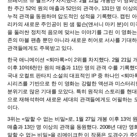
한국 애니메이션 <퇴마록>이 2위를 차지했다. 2월 21일 개봉
이후 10억6천만 원의 매출과 11만 명의 관객 수를 기록했다.
국내 오컬트 판타지 소설의 대표적인 IP 중 하나인 <퇴마록>
시리즈를 기반으로 한 이 영화는 강렬한 액션과 미스터리한
분위기로 많은 기대를 모았다. 특히 원작의 스토리를 현대적
으로 재해석하며 새로운 세대의 관객들에게도 어필하는 모습
이다.
3위는 <말할 수 없는 비밀>로, 1월 27일 개봉 이후 13억 원의
매출과 13만 명 이상의 관객을 동원했다. 2008년 대만 영화 <
말할 수 없는 비밀>을 리메이크한 이 작품은 도경수가 주연
을 맡아 감성적인 연출과 섬세한 음악이 조화를 이룬다는 평
가를 받고 있다. 누적 관객 수는 71만 명을 기록했다.
또다른 대만 청춘 로맨스 영화의 리메이크작 <그 시절, 우리
가 좋아했던 소녀>가 4위에 진입, 6억 원의 매출과 7만 명 이
상의 관객을 기록했다. 대만 원작의 감성을 유지하면서도 한
국적인 정서로 재해석한 영화 두 편이 잇달아 5위권 안에 들
어, 국내 관객들의 관심을 반증하고 있다.
<히트맨2>는 5위로 내려앉았다. 국정원 요원 출신 웹툰 작가
의 코믹 액션이 돋보인 전편의 분위기를 이어가는 한편, 새로