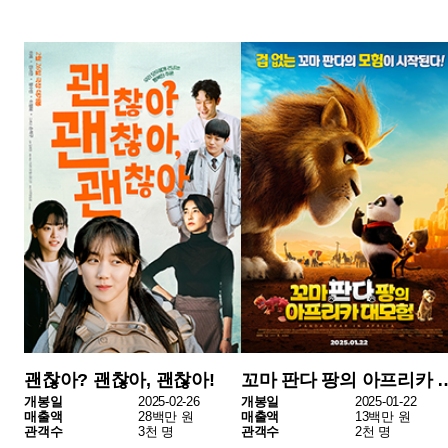
정돌이
카라바조의 그림자
개봉일
2025-02-12
개봉일
2025-02-12
매출액
7백만 원
매출액
7백만 원
관객수
1천 명
관객수
1천 명
지난 2월 17일부터 23일까지 한 주간 개봉된 영화는 총 14편
으로, 전주 대비 3편 증가했다. 이 중 한국영화는 5편, 외국영
화는 9편이었다. 해당 기간 동안 전체 매출액은 113억 원을
기록했으며, 한국영화의 매출액은 35억 원으로 전체의 31.
4%를 차지했다. 한국영화 점유율이 전주 28.9%에 비하면 소
폭 상승했지만, 외국영화가 전체의 68.6%를 차지하며 여전히
강세를 보였다. 2월 들어 외국영화들의 점유율이 지속적으로
확대되고 있다.
한 주간 총 관객 수는 118만 명으로 집계되었으며, 이 가운데
한국영화 관객 수는 37만 명, 외국영화 관객 수는 81만 명이
었다.
최근 4주간 극장 매출 및 한국영화