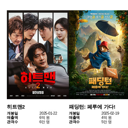
서브스턴스
명탐정 코난: 14번째 표적
개봉일
2024-12-11
개봉일
2025-02-14
매출액
3억 원
매출액
2억 원
관객수
3만 명
관객수
3만 명