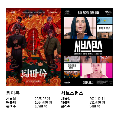
괜찮아? 괜찮아, 괜찮아!
꼬마 판다 팡의 아프리카 대모험
개봉일
2025-02-26
개봉일
2025-01-22
매출액
28백만 원
매출액
13백만 원
관객수
3천 명
관객수
2천 명