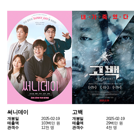
데드데드 데몬즈 디디디디 디스트럭션: 파트2
아노라
개봉일
2025-02-05
개봉일
2024-11-06
매출액
13백만 원
매출액
15백만 원
관객수
2천 명
관객수
2천 명