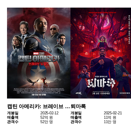
캡틴 아메리카: 브레이브 뉴 월드
퇴마록
개봉일
2025-02-12
개봉일
2025-02-21
매출액
52억 원
매출액
11억 원
관객수
52만 명
관객수
11만 명
말할 수 없는 비밀
그 시절, 우리가 좋아했던 소녀
개봉일
2025-01-27
개봉일
2025-02-21
매출액
7억 원
매출액
6억 원
관객수
8만 명
관객수
7만 명