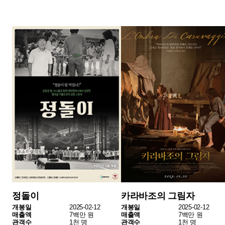
[월간·상반기·연말 결산 보고서]
2월 1주차 위클리 박스오피스
2월 2주차 위클리 박스오피스
#박스오피스
#위클리박스오피스
#주간흥행
#2월3주차
#영화순위
함께 읽으면 좋은 콘텐츠
Special 2
Reading
불확실성과 가능성의
K-오컬트의 가능성을