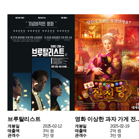
3위는 한국 독립영화 <써니데이>가 올랐다. 2월 19일 개봉한
이 작품은 일상 속 소소한 감동을 그린 감성 드라마로, 섬세
한 연출과 현실적인 캐릭터들로 주목 받았다. 이번 주 1억 원
의 매출을 기록하며 관객 수 1만2천 명을 기록했다.
4위는 일본영화 <고백>이 차지했다. 인간 심리를 깊이 탐구
하는 서스펜스 드라마로, 긴장감 넘치는 전개와 몰입감 높은
연출이 특징이다. 한 주간 매출 2천9백만 원, 관객 수 4천 명,
누적 매출 3천3백만 원을 기록했다.
5위는 애니메이션 <꼬마 판다 팡의 아프리카 대모험>이다.
겁 없는 꼬마 판다의 아프리카 대모험을 그려 가족 관객들의
꾸준한 지지를 받고 있는 작품이다. 누적 매출 3억5천만 원,
누적 관객 수 4만3천 명을 넘어섰다.
지난 한 주 독립•예술영화 시장에서는 SF, 드라마, 오컬트, 서
스펜스 등 다양한 장르가 조화를 이루며 관객들의 선택을 받
았다. 특히 한국애니메이션 <퇴마록>이 독립예술영화 시장
에서 눈에 띄는 흥행력을 보여주었고, <서브스턴스>는 장기
흥행을 이어가며 저력을 입증했다.
독립·예술영화 흥행 TOP10은 아래와 같다.