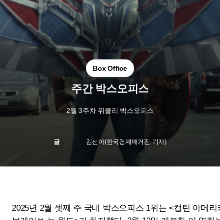
Box Office
주간 박스오피스
2월 3주차 위클리 박스오피스
글
김선아(한국경제매거진 기자)
2025년 2월 셋째 주 국내 박스오피스 1위는 <캡틴 아메리카:
브레이브 뉴 월드>가 차지했다. 2월 12일 개봉한 이 영화는
한 주간 52억 원의 매출과 52만의 관객수, 131만 명 이상의
누적 관객을 동원하며 압도적인 성적을 기록했다. 캡틴 아메
리카의 새로운 주인공이 된 샘 윌슨(앤서니 마키 분)이 미국
을 둘러싼 정치적 음모에 맞서는 이야기를 그린 이 영화는 기
존의 마블 팬층 뿐만 아니라 새로운 히어로 서사를 기대하는
관객들에게도 주목받고 있다.