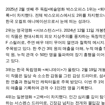
2월 3주차 독립·예술영화 흥행 TOP
10
퇴마록
서브스턴스
개봉일
2025-02-21
개봉일
2024-12-11
매출액
1064백만 원
매출액
331백만 원
관객수
109천 명
관객수
34천 명