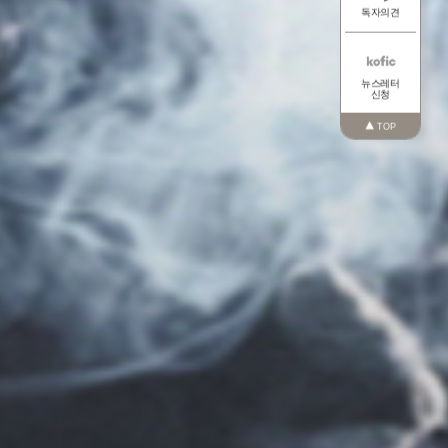
인스타
독자
의
뉴스레
신청
TO