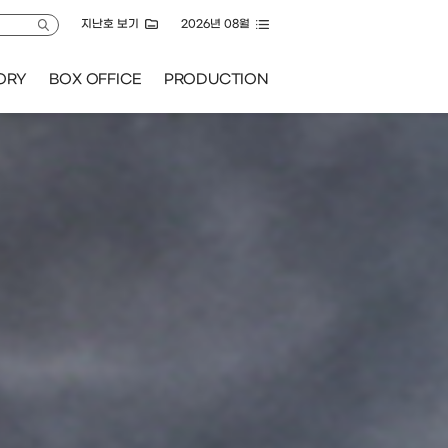
지난호 보기
GLOBAL
KOFIC STORY
BOX OFFICE
P