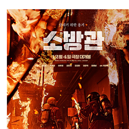
소방관(FIREFIGHTERS)
개봉일: 2024-12-04
장르: 드라마
제작연도: 2020
크랭크인: 2020-05-18
크랭크업: 2020-08-29
감독: 곽경택
캐스팅: 주원, 곽도원, 유재명, 이유영, 김민재, 오대환, 이준혁, 장영남