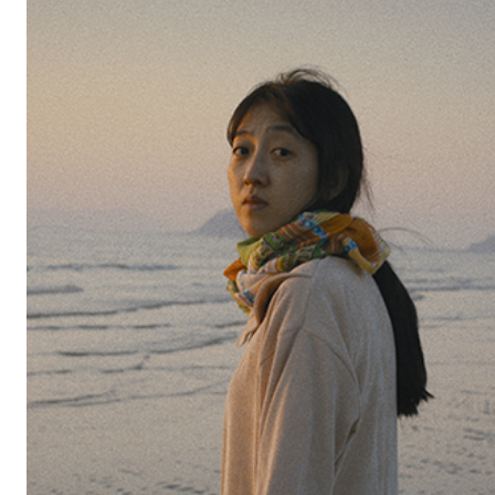
백산 - 의령에서 발해까지
개봉일: 2024-12-19
장르: 다큐멘터리
제작연도: 2024
크랭크인: