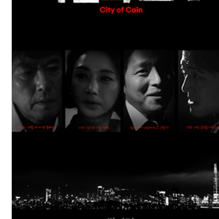
힘을 낼 시간(Time to Be Strong)
개봉일: 2024-12
장르: 드라마
제작연도: 2024
크랭크인:
크랭크업:
감독: 남궁선
캐스팅: 최성은, 현우석, 하서윤
한국영화 제작상황판 다운받기