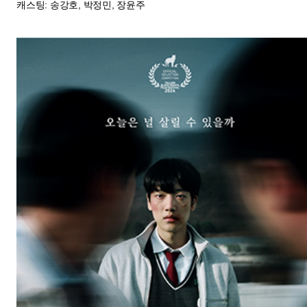
루프(The Loop)
개봉일: 2024-12-04
장르: 드라마/스릴러
제작연도: 2024
크랭크인:
크랭크업:
감독: 구상범
캐스팅: 이효제, 정지훈