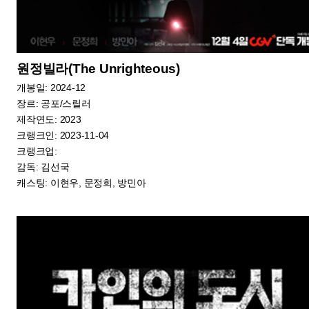
장르: 액션
제작연도: 2022
크랭크인: 2022-11-20
크랭크업: 2023
감독: 우민호
캐스팅: 현빈, 박정민, 조우진, 전여빈, 박훈, 유재명