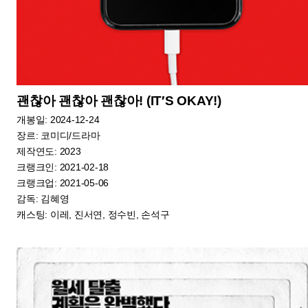
원정빌라(The Unrighteous)
개봉일: 2024-12
장르: 공포/스릴러
제작연도: 2023
크랭크인: 2023-11-04
크랭크업:
감독: 김선국
캐스팅: 이현우, 문정희, 방민아