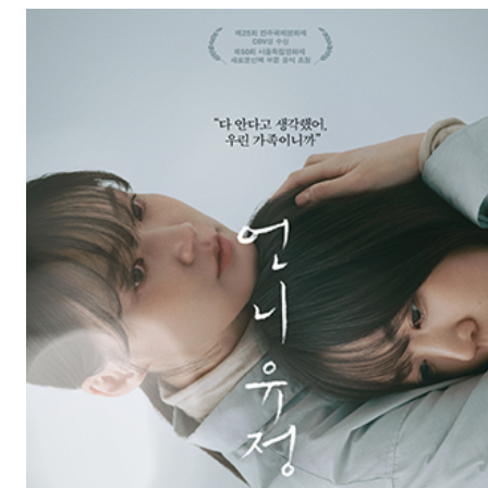
장르: 드라마
제작연도: 2022
크랭크인:
크랭크업:
감독: 정해일
캐스팅: 박예영, 이하은, 김이경