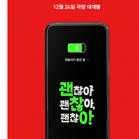
세입자(The Tenants)
개봉일: 2024-12
장르: 스릴러/판타지
제작연도: 2024
크랭크인:
크랭크업:
감독: 윤은경
캐스팅: 김대건, 허동원, 박소현