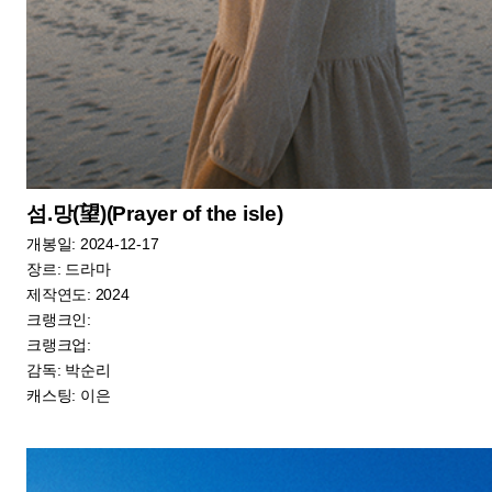
크랭크업:
감독: 진재운
캐스팅: