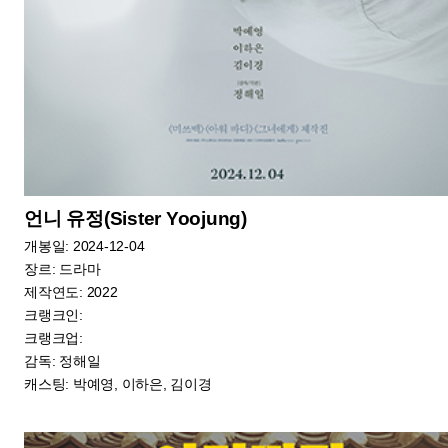
대가족(About Family)
개봉일: 2024-12-11
장르: 드라마
제작연도: 2023
크랭크인: 2022-11
크랭크업: 2023
감독: 양우석
캐스팅: 김윤석, 이승기, 김성령, 김시우, 윤채나, 강한나, 박수영, 심희섭,
길해연, 이순재