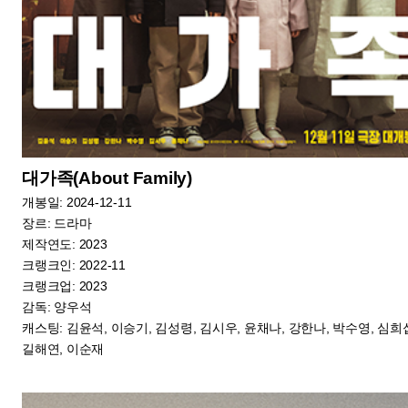
섬.망(望)(Prayer of the isle)
개봉일: 2024-12-17
장르: 드라마
제작연도: 2024
크랭크인:
크랭크업:
감독: 박순리
캐스팅: 이은