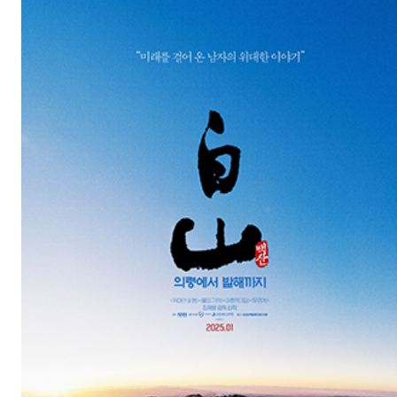
괜찮아 괜찮아 괜찮아! (IT′S OKAY!)
개봉일: 2024-12-24
장르: 코미디/드라마
제작연도: 2023
크랭크인: 2021-02-18
크랭크업: 2021-05-06
감독: 김혜영
캐스팅: 이레, 진서연, 정수빈, 손석구