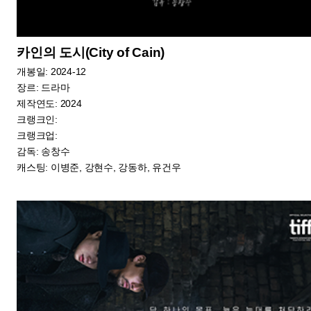
#한국영화
#제작상황
#12월개봉작
#제작상황판
함께 읽으면 좋은 콘텐츠
K-Movie Today
Special
토론토의 한국영화,
새 성장 동력을 향한,
삶과 예술에 대한
신중한 러브콜
인식을 확장하다