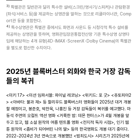
3)
특별관은 일반관과 달리 특수한 설비(스크린/영사기/스피커)나 관람환경
(좌석/서비스 등)을 제공하는 상영관을 말하는 것으로 리클라이너관, Comp
ort관 등을 포함한다.
4)
특수상영관은 특별관 중에서도 화면과 사운드 등 시청각적 특수 설비를
제공하는 상영관을 뜻하며, 영화관입장권통합전산망 기준 특수상영 상영타
입에 해당하는 4개 유형
(4D･IMAX･ScreenX･Dolby Cinema)의 특별관
을 별도로 합산한 수치이다.
2025년 블록버스터 외화와 한국 거장 감독
들의 복귀
<미키 17> <미션 임파서블: 파이널 레코닝> <위키드: 포 굿> <쥬토피아2
> <아바타: 불과 재> 등 할리우드 블록버스터 영화들이 2025년 대거 개봉
할 예정이고, 봉준호, 박찬욱, 나홍진 등 거장 감독들이 복귀를 예고했다. 마
동석 주연의 오컬트 액션 영화 <거룩한 밤: 데몬 헌터스>가 4월 개봉을 앞
두고 있고, 웹 소설 원작의 여름 텐트폴 영화 <전지적 독자 시점>, 인기 웹
툰 원작의 <좀비가 되어버린 나의 딸> 등의 한국영화도 개봉 대기 중이다.
2022~2024년 3년 연속으로 개봉했던 <범죄도시> 시리즈가 2025년에