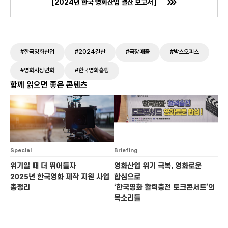
[2024년 한국 영화산업 결산 보고서]
#한국영화산업
#2024결산
#극장매출
#박스오피스
#영화시장변화
#한국영화흥행
함께 읽으면 좋은 콘텐츠
Special
Briefing
위기일 때 더 뛰어들자
영화산업 위기 극복, 영화로운
2025년 한국영화 제작 지원 사업
합심으로
총정리
‘한국영화 활력충전 토크콘서트’의
목소리들