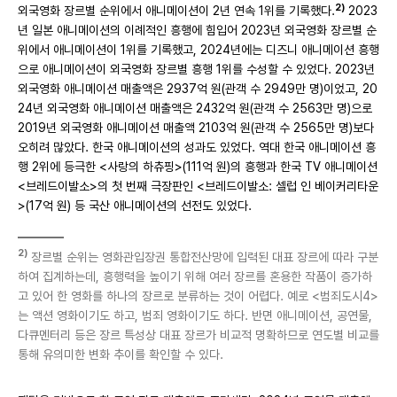
2)
외국영화 장르별 순위에서 애니메이션이 2년 연속 1위를 기록했다.
2023
년 일본 애니메이션의 이례적인 흥행에 힘입어 2023년 외국영화 장르별 순
위에서 애니메이션이 1위를 기록했고, 2024년에는 디즈니 애니메이션 흥행
으로 애니메이션이 외국영화 장르별 흥행 1위를 수성할 수 있었다. 2023년
외국영화 애니메이션 매출액은 2937억 원(관객 수 2949만 명)이었고, 20
24년 외국영화 애니메이션 매출액은 2432억 원(관객 수 2563만 명)으로
2019년 외국영화 애니메이션 매출액 2103억 원(관객 수 2565만 명)보다
오히려 많았다. 한국 애니메이션의 성과도 있었다. 역대 한국 애니메이션 흥
행 2위에 등극한 <사랑의 하츄핑>(111억 원)의 흥행과 한국 TV 애니메이션
<브레드이발소>의 첫 번째 극장판인 <브레드이발소: 셀럽 인 베이커리타운
>(17억 원) 등 국산 애니메이션의 선전도 있었다.
2)
장르별 순위는 영화관입장권 통합전산망에 입력된 대표 장르에 따라 구분
하여 집계하는데, 흥행력을 높이기 위해 여러 장르를 혼용한 작품이 증가하
고 있어 한 영화를 하나의 장르로 분류하는 것이 어렵다. 예로 <범죄도시4>
는 액션 영화이기도 하고, 범죄 영화이기도 하다. 반면 애니메이션, 공연물,
다큐멘터리 등은 장르 특성상 대표 장르가 비교적 명확하므로 연도별 비교를
통해 유의미한 변화 추이를 확인할 수 있다.