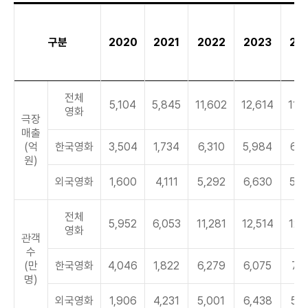
구분
2020
2021
2022
2023
20
전체
5,104
5,845
11,602
12,614
11,
영화
극장
매출
(억
한국영화
3,504
1,734
6,310
5,984
6,9
원)
외국영화
1,600
4,111
5,292
6,630
5,0
전체
5,952
6,053
11,281
12,514
12,
영화
관객
수
(만
한국영화
4,046
1,822
6,279
6,075
7,1
명)
외국영화
1,906
4,231
5,001
6,438
5,1