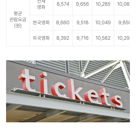
전체
8,574
9,656
10,285
10,080
영화
평균
관람요금
한국영화
8,660
9,518
10,049
9,850
(원)
외국영화
8,392
9,716
10,582
10,297