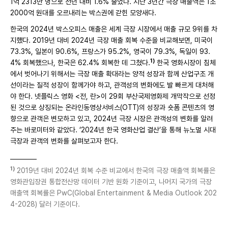
1억 2313만 명으로 전년 대비 1.6% 줄었다. 지난 3년간 극장 매출액은 1조
2000억 원대를 오르내리는 박스권에 갇힌 모양새다.
한국의 2024년 박스오피스 매출은 세계 극장 시장에서 매출 규모 9위를 차
지했다. 2019년 대비 2024년 극장 매출 회복 수준을 비교해보면, 미국이
73.3%, 일본이 90.6%, 프랑스가 95.2%, 영국이 79.3%, 독일이 93.
1)
4% 회복했으나, 한국은 62.4% 회복한 데 그쳤다.
한국 영화시장이 침체
에서 벗어나기 위해서는 극장 매출 확대라는 양적 성장과 함께 산업구조 개
선이라는 질적 성장이 함께가야 하고, 관객성의 변화에도 발 빠르게 대처해
야 한다. 넷플릭스 영화 <전, 란>이 29회 부산국제영화제 개막작으로 선정
된 것으로 상징되는 온라인동영상서비스(OTT)의 성장과 숏폼 콘텐츠의 영
향으로 관객은 변모하고 있고, 2024년 극장 시장은 관객성의 변화를 알려
주는 바로미터와 같았다. ‘2024년 한국 영화산업 결산’을 통해 뉴노멀 시대
극장과 관객의 변화를 살펴보고자 한다.
1)
2019년 대비 2024년 회복 수준 비교에서 한국의 극장 매출액 회복률은
영화관입장권 통합전산망 데이터 기반 원화 기준이고, 나머지 국가의 극장
매출액 회복률은 PwC(Global Entertainment & Media Outlook 202
4-2028) 달러 기준이다.