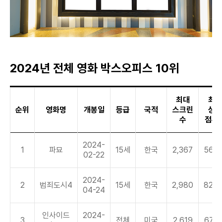
2024년 전체 영화 박스오피스 10위
최대
최대
순위
영화명
개봉일
등급
국적
스크린
상영
수
점유
2024-
1
파묘
15세
한국
2,367
56.0
02-22
2024-
2
범죄도시4
15세
한국
2,980
82.0
04-24
인사이드
2024-
3
전체
미국
2,619
67.6