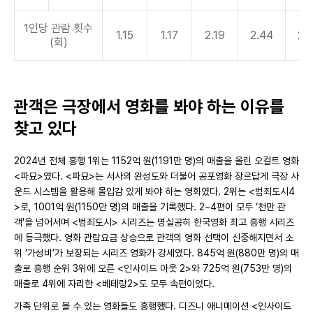
1인당 관람 횟수
1.15
1.17
2.19
2.44
2.
(회)
관객은 극장에서 영화를 봐야 하는 이유를
찾고 있다
2024년 전체 흥행 1위는 1152억 원(1191만 명)의 매출을 올린 오컬트 영화
<파묘>였다. <파묘>는 서사의 완성도와 더불어 공포영화 장르답게 극장 사
운드 시스템을 활용해 몰입감 있게 봐야 하는 영화였다. 2위는 <범죄도시4
>로, 1001억 원(1150만 명)의 매출을 기록했다. 2~4편이 모두 ‘천만 관
객'을 넘어서며 <범죄도시> 시리즈는 명실공히 한국영화 최고 흥행 시리즈
에 등극했다. 영화 관람요금 상승으로 관객의 영화 선택이 신중해지면서 소
위 ‘가성비’가 보장되는 시리즈 영화가 강세였다. 845억 원(880만 명)의 매
출로 흥행 순위 3위에 오른 <인사이드 아웃 2>와 725억 원(753만 명)의
매출로 4위에 자리한 <베테랑2>도 모두 속편이었다.
가족 단위로 볼 수 있는 영화들도 흥행했다. 디즈니 애니메이션 <인사이드