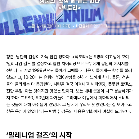
청춘의 '멋짐'에 끝은 없다
<빅토리>
글
김서윤(텐아시아 기자)
사진출처
마인드마크
청춘, 낭만의 감성이 가득 담긴 영화다. <빅토리>는 9명의 여고생이 모여
‘밀레니엄 걸즈’를 결성하고 힘찬 치어리딩으로 모두에게 응원의 메시지를
전한다. 세기말 1999년으로 돌아가 그때를 지나온 이들에게는 향수를 불러
일으키고, 10·20대는 유행인 Y2K 감성을 진하게 느끼게 한다. 물론, 청춘
물의 클리셰는 다 등장한다. 시련을 결국 이겨내고 해피엔딩, 풋풋한 로맨스,
진한 우정. 아는 맛이지만 맛있는 맛이다. 보는 내내 웃음이 나고 뭉클하기까
지 하다. “1980, 90년대 과거들이 드라마나 예능에서 희화되어서 소비되
는 것들에 대해 아쉬움이 있었다. 그 당시에 우리도 멋있었다는 걸 보여주고
싶은 욕심이 있었다”라는 박범수 감독의 마음은 영화에서 여실히 드러난다.
‘밀레니엄 걸즈’의 시작