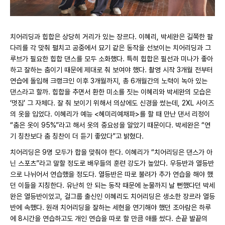
치어리딩과 힙합은 상당히 거리가 있는 장르다. 이혜리, 박세완은 길쭉한 팔
다리를 각 맞춰 펼치고 공중에서 묘기 같은 동작을 선보이는 치어리딩과 그
루브가 필요한 힙합 댄스를 모두 소화했다. 특히 힙합은 필선과 미나가 좋아
하고 잘하는 춤이기 때문에 제대로 춰 보여야 했다. 촬영 시작 3개월 전부터
연습에 돌입해 크랭크인 이후 3개월까지, 총 6개월간의 노력이 녹아 있는
댄스라고 할까. 힙합을 추면서 환한 미소를 짓는 이혜리와 박세완의 모습은
‘멋짐’ 그 자체다. 잘 춰 보이기 위해서 의상에도 신경을 썼는데, 2XL 사이즈
의 옷을 입었다. 이혜리가 예능 <혜미리예채파>를 할 때 만난 댄서 리정이
“춤은 옷이 95%”라고 해서 옷의 중요성을 알았기 때문이다. 박세완은 “연
기 칭찬보다 춤 칭찬이 더 듣기 좋았다”고 밝혔다.
치어리딩은 9명 모두가 합을 맞춰야 한다. 이혜리가 “치어리딩은 댄스가 아
닌 스포츠”라고 말할 정도로 배우들의 훈련 강도가 높았다. 우등반과 열등반
으로 나뉘어서 연습했을 정도다. 열등반은 따로 불려가 추가 연습을 해야 했
던 이들을 지칭한다. 유난히 안 되는 동작 때문에 눈물까지 날 뻔했다던 박세
완은 열등반이었고, 걸그룹 출신인 이혜리도 치어리딩은 생소한 장르라 열등
반에 속했다. 원래 치어리딩을 잘하는 세현을 연기해야 했던 조아람은 하루
에 8시간을 연습하고도 개인 연습을 따로 할 만큼 애를 썼다. 손끝 발끝의