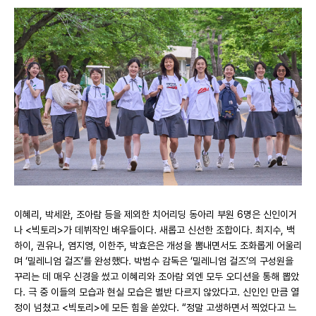
이혜리, 박세완, 조아람 등을 제외한 치어리딩 동아리 부원 6명은 신인이거
나 <빅토리>가 데뷔작인 배우들이다. 새롭고 신선한 조합이다. 최지수, 백
하이, 권유나, 염지영, 이한주, 박효은은 개성을 뽐내면서도 조화롭게 어울리
며 ‘밀레니엄 걸즈’를 완성했다. 박범수 감독은 ‘밀레니엄 걸즈’의 구성원을
꾸리는 데 매우 신경을 썼고 이혜리와 조아람 외엔 모두 오디션을 통해 뽑았
다. 극 중 이들의 모습과 현실 모습은 별반 다르지 않았다고. 신인인 만큼 열
정이 넘쳤고 <빅토리>에 모든 힘을 쏟았다. “정말 고생하면서 찍었다고 느