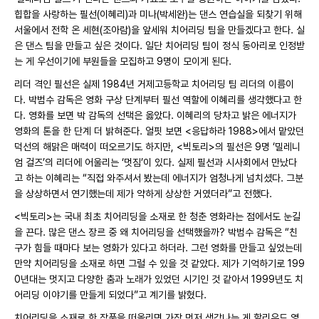
힙합을 사랑하는 필선(이혜리)과 미나(박세완)는 댄스 연습실을 되찾기 위해
서울에서 전학 온 세현(조아람)을 앞세워 치어리딩 팀을 만들겠다고 한다. 실
은 댄스 팀을 만들고 싶은 것이다. 일단 치어리딩 팀이 정식 동아리로 인정받
는 게 우선이기에 부원들을 모집하고 9명이 모이게 된다.
리더 격인 필선은 실제 1984년 거제고등학교 치어리딩 팀 리더의 이름이
다. 박범수 감독은 영화 구상 단계부터 필선 역할에 이혜리를 생각했다고 한
다. 영화를 보면 박 감독의 선택은 옳았다. 이혜리의 당차고 밝은 에너지가
영화의 톤을 한 단계 더 밝혀준다. 얼핏 보면 <응답하라 1988>에서 맡았던
덕선의 해맑은 매력이 떠오르기도 하지만, <빅토리>의 필선은 9명 ‘밀레니
엄 걸즈’의 리더에 어울리는 ‘멋짐’이 있다. 실제 필선과 시사회에서 만났다
고 하는 이혜리는 “직접 와주셔서 봤는데 에너지가 엄청나게 넘치셨다. 그분
을 상상하면서 연기했는데 제가 약하게 상상한 거였더라”고 전했다.
<빅토리>는 국내 최초 치어리딩을 소재로 한 청춘 영화라는 점에서도 눈길
을 끈다. 많은 댄스 장르 중 왜 치어리딩을 선택했을까? 박범수 감독은 “친
구가 힘들 때마다 보는 영화가 있다고 하더라. 그런 영화를 만들고 싶었는데
만약 치어리딩을 소재로 하면 그럴 수 있을 것 같았다. 제가 기억하기로 199
0년대는 멋지고 다양한 춤과 노래가 있었던 시기인 것 같아서 1999년도 치
어리딩 이야기를 만들게 되었다”고 계기를 밝혔다.
치어리딩을 소재로 한 작품을 떠올리면 가장 먼저 생각나는 게 할리우드 영