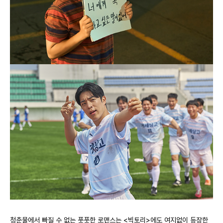
청춘물에서 빠질 수 없는 풋풋한 로맨스는 <빅토리>에도 여지없이 등장한