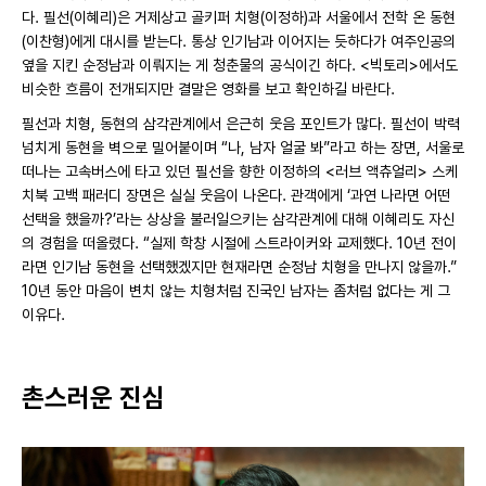
다. 필선(이혜리)은 거제상고 골키퍼 치형(이정하)과 서울에서 전학 온 동현
(이찬형)에게 대시를 받는다. 통상 인기남과 이어지는 듯하다가 여주인공의
옆을 지킨 순정남과 이뤄지는 게 청춘물의 공식이긴 하다. <빅토리>에서도
비슷한 흐름이 전개되지만 결말은 영화를 보고 확인하길 바란다.
필선과 치형, 동현의 삼각관계에서 은근히 웃음 포인트가 많다. 필선이 박력
넘치게 동현을 벽으로 밀어붙이며 “나, 남자 얼굴 봐”라고 하는 장면, 서울로
떠나는 고속버스에 타고 있던 필선을 향한 이정하의 <러브 액츄얼리> 스케
치북 고백 패러디 장면은 실실 웃음이 나온다. 관객에게 ‘과연 나라면 어떤
선택을 했을까?’라는 상상을 불러일으키는 삼각관계에 대해 이혜리도 자신
의 경험을 떠올렸다. “실제 학창 시절에 스트라이커와 교제했다. 10년 전이
라면 인기남 동현을 선택했겠지만 현재라면 순정남 치형을 만나지 않을까.”
10년 동안 마음이 변치 않는 치형처럼 진국인 남자는 좀처럼 없다는 게 그
이유다.
촌스러운 진심