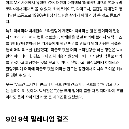
이후 MZ 사이에서 유행한 Y2K 패션과 아이템을 1999년 배경의 영화 <빅
토리>에서 제대로 볼 수 있다. 카세트테이프, 다마고치, 플립형 휴대전화 등
다양한 소품으로 1990년대 당시 느낌을 살리기 위해 신경 쓴 것도 돋보인
다.
특히 이혜리와 박세완의 스타일링이 재밌다. 이혜리는 짧은 앞머리에 일명
사자 머리 레이어드 컷을 선보였다. 박세완은 깻잎 머리에 브리지 염색 피스
를 했다(인터뷰하러 온 기자들에게 깻잎 머리를 만들기 위해 사용한 딱풀과
염색 머리 피스를 선물했다). 딱풀로 깻잎 머리 스타일링을 하는 장면은 박세
완의 아이디어다. 평소 다니던 헤어숍의 원장이 그때 그 시절엔 딱풀로 머리
를 만졌다고 회상하는 것을 보고 ‘이거다!’ 싶었다고. 화장실에서 이혜리와
껄렁거리며 머리에 딱풀로 깻잎 머리를 만드는 장면에서 미나의 귀여운 허세
를 엿볼 수 있다.
옷은 ‘무조건 크게’다. 반소매 티셔츠 안에 긴소매 티셔츠를 받쳐 입고 바지
는 끌려야 제 맛이다. 박세완은 “옷을 크게 입어야 춤출 때 멋지다”라며 조금
이라도 옷이 작아지면 바로 큰 사이즈를 요청했다.
9인 9색 밀레니엄 걸즈