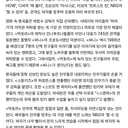
HOW’, 디바의 ‘왜 불러’, 조성모의 ‘아시나요’, 터보의 ‘트위스트 킹’, NRG의
‘할 수 있어’ 등. 관객도 박자를 맞추며 조용히 따라 부르게 된다.
영화 속 명곡들은 박범수 감독이 직접 선곡했다. 서태지와 아이들의 ‘하여
가’의 저작권 허락을 받는 게 가장 큰 걱정이었으나 의외로 가장 먼저 해결되
었다. <빅토리>의 제작사 안나푸르나필름의 이안나 대표가 745만 관객을
동원했던 흥행작 <써니>의 프로듀서였던 덕분이다. <써니> 역시 1986년
을 배경으로 7명의 단짝 친구들의 이야기를 담은 이야기에 당시의 음악들이
녹아 있는 영화였고, 그때 쌓은 노하우를 발휘해 이번에도 무사히 저작권을
허락받을 수 있었다. 그래서일까. <빅토리>에 녹아 있는 친구들과의 우정,
복고풍 분위기 때문에 <써니>가 생각난다는 평도 많다.
명곡들에 맞춰 선보인 완성도 높은 안무들은 내로라하는 안무가들의 손을 거
쳤다. <스윙키즈>의 퍼포먼스를 연출했던 이란영 뮤지컬 안무가가 총괄 안
무 감독을 맡았다. 또한
<스트릿 맨 파이터>에 출연했던 킹키와 우태가 배
우들의 개인 레슨을 도맡았다. 박세완은 작품 선택 이유로 “<스맨파>의 큰
팬이었는데 우태 쌤과 킹키 쌤의 수업을 놓치고 싶지 않았다”고 말했다.
<빅토리> 안무의 핵심은 힙합과 일반 춤, 치어리딩을 자연스럽게 섞는 것이
었다. 배우들이 안무를 맞추는 데 가장 애를 먹은 노래는 NRG의 ‘할 수 있
어’다. 박자가 너무 빨라서 먼저 느리게 연습을 시작해서 점점 제 박자의 속
도로 연습한 끝에 촬영을 할 수 있었다.