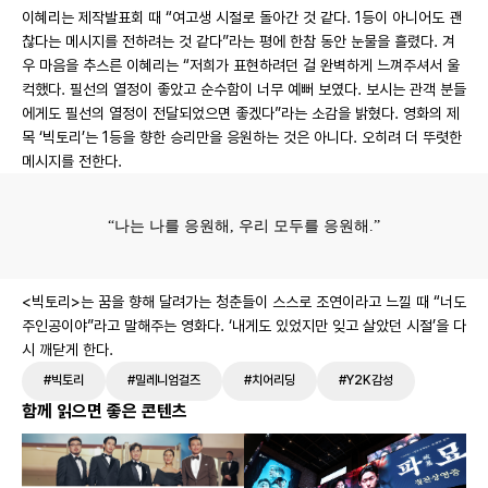
이혜리는 제작발표회 때 “여고생 시절로 돌아간 것 같다. 1등이 아니어도 괜
찮다는 메시지를 전하려는 것 같다”라는 평에 한참 동안 눈물을 흘렸다. 겨
우 마음을 추스른 이혜리는 “저희가 표현하려던 걸 완벽하게 느껴주셔서 울
컥했다. 필선의 열정이 좋았고 순수함이 너무 예뻐 보였다. 보시는 관객 분들
에게도 필선의 열정이 전달되었으면 좋겠다”라는 소감을 밝혔다. 영화의 제
목 ‘빅토리’는 1등을 향한 승리만을 응원하는 것은 아니다. 오히려 더 뚜렷한
메시지를 전한다.
“나는 나를 응원해, 우리 모두를 응원해.”
<빅토리>는 꿈을 향해 달려가는 청춘들이 스스로 조연이라고 느낄 때 “너도
주인공이야”라고 말해주는 영화다. ‘내게도 있었지만 잊고 살았던 시절’을 다
시 깨닫게 한다.
#빅토리
#밀레니엄걸즈
#치어리딩
#Y2K감성
함께 읽으면 좋은 콘텐츠