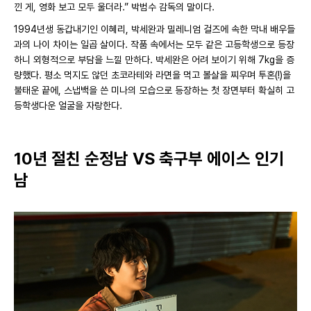
낀 게, 영화 보고 모두 울더라.” 박범수 감독의 말이다.
1994년생 동갑내기인 이혜리, 박세완과 밀레니엄 걸즈에 속한 막내 배우들
과의 나이 차이는 일곱 살이다. 작품 속에서는 모두 같은 고등학생으로 등장
하니 외형적으로 부담을 느낄 만하다. 박세완은 어려 보이기 위해 7kg을 증
량했다. 평소 먹지도 않던 초코라테와 라면을 먹고 볼살을 찌우며 투혼(!)을
불태운 끝에, 스냅백을 쓴 미나의 모습으로 등장하는 첫 장면부터 확실히 고
등학생다운 얼굴을 자랑한다.
10년 절친 순정남 VS 축구부 에이스 인기
남