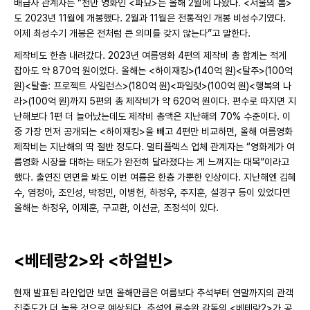
배급사 관계자는 “천만 영화인 <파묘>는 올해 2월에 나왔다. <서울의 봄>
도 2023년 11월에 개봉했다. 2월과 11월은 전통적인 개봉 비성수기였다.
이제 최성수기 개봉은 전처럼 큰 의미를 갖지 않는다”고 말한다.
제작비도 한층 내려갔다. 2023년 여름영화 4편의 제작비 총 합계는 적게
잡아도 약 870억 원이었다. 올해는 <하이재킹>(140억 원)<탈주>(100억
원)<탈출: 프로젝트 사일런스>(180억 원)<파일럿>(100억 원)<행복의 나
라>(100억 원)까지 5편의 총 제작비가 약 620억 원이다. 편수로 따지면 지
난해보다 1편 더 늘어났는데도 제작비 총액은 지난해의 70% 수준이다. 이
중 가장 먼저 공개되는 <하이재킹>을 빼고 4편만 비교하면, 올해 여름영화
제작비는 지난해의 딱 절반 정도다. 멀티플렉스 업체 관계자는 “영화계가 여
름영화 시장을 대하는 태도가 완전히 달라졌다는 게 느껴지는 대목”이라고
했다. 출연진 면면을 봐도 이번 여름은 한층 가뿐한 인상이다. 지난해엔 김혜
수, 염정아, 조인성, 박정민, 이병헌, 하정우, 주지훈, 설경구 등이 있었다면
올해는 하정우, 이제훈, 구교환, 이선균, 조정석이 있다.
<베테랑2>와 <하얼빈>
현재 발표된 라인업만 보면 올해만큼은 여름보다 추석부터 연말까지의 관객
집중도가 더 높을 것으로 예상된다. 추석엔 류승완 감독의 <베테랑2>가 공