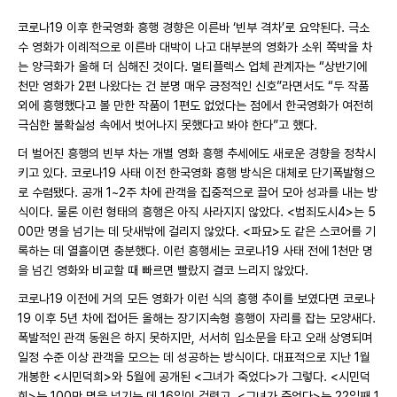
코로나19 이후 한국영화 흥행 경향은 이른바 ‘빈부 격차’로 요약된다. 극소
수 영화가 이례적으로 이른바 대박이 나고 대부분의 영화가 소위 쪽박을 차
는 양극화가 올해 더 심해진 것이다. 멀티플렉스 업체 관계자는 “상반기에
천만 영화가 2편 나왔다는 건 분명 매우 긍정적인 신호”라면서도 “두 작품
외에 흥행했다고 볼 만한 작품이 1편도 없었다는 점에서 한국영화가 여전히
극심한 불확실성 속에서 벗어나지 못했다고 봐야 한다”고 했다.
더 벌어진 흥행의 빈부 차는 개별 영화 흥행 추세에도 새로운 경향을 정착시
키고 있다. 코로나19 사태 이전 한국영화 흥행 방식은 대체로 단기폭발형으
로 수렴됐다. 공개 1~2주 차에 관객을 집중적으로 끌어 모아 성과를 내는 방
식이다. 물론 이런 형태의 흥행은 아직 사라지지 않았다. <범죄도시4>는 5
00만 명을 넘기는 데 닷새밖에 걸리지 않았다. <파묘>도 같은 스코어를 기
록하는 데 열흘이면 충분했다. 이런 흥행세는 코로나19 사태 전에 1천만 명
을 넘긴 영화와 비교할 때 빠르면 빨랐지 결코 느리지 않았다.
코로나19 이전에 거의 모든 영화가 이런 식의 흥행 추이를 보였다면 코로나
19 이후 5년 차에 접어든 올해는 장기지속형 흥행이 자리를 잡는 모양새다.
폭발적인 관객 동원은 하지 못하지만, 서서히 입소문을 타고 오래 상영되며
일정 수준 이상 관객을 모으는 데 성공하는 방식이다. 대표적으로 지난 1월
개봉한 <시민덕희>와 5월에 공개된 <그녀가 죽었다>가 그렇다. <시민덕
희>는 100만 명을 넘기는 데 16일이 걸렸고, <그녀가 죽었다>는 22일째 1