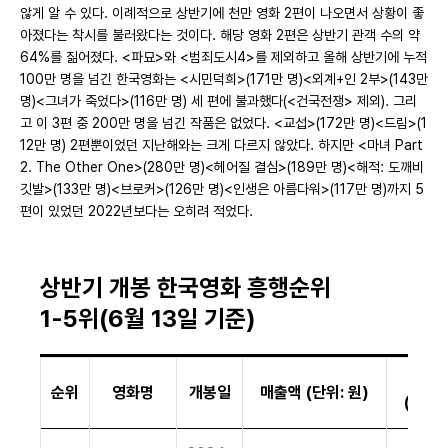
않게 알 수 있다. 이례적으로 상반기에 천만 영화 2편이 나오면서 상황이 좋
아졌다는 착시를 불러왔다는 것이다. 해당 영화 2편은 상반기 관객 수의 약
64%를 짊어졌다. <파묘>와 <범죄도시4>를 제외하고 올해 상반기에 누적
100만 명을 넘긴 한국영화는 <시민덕희>(171만 명)<외계+인 2부>(143만
명)<그녀가 죽었다>(116만 명) 세 편에 불과했다(<건국전쟁> 제외). 그리
고 이 3편 중 200만 명을 넘긴 작품은 없었다. <교섭>(172만 명)<드림>(1
12만 명) 2편뿐이었던 지난해와는 크게 다르지 않았다. 하지만 <마녀 Part
2. The Other One>(280만 명)<헤어질 결심>(189만 명)<해적: 도깨비
깃발>(133만 명)<브로커>(126만 명)<인생은 아름다워>(117만 명)까지 5
편이 있었던 2022년보다는 오히려 적었다.
상반기 개봉 한국영화 흥행순위
1-5위(6월 13일 기준)
관객
순위
영화명
개봉일
매출액 (단위: 원)
(단위: