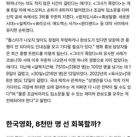
펴져나가는 데도 적지 않은 시간이 걸린다는 얘기다. <그녀가 죽었다>는 개
봉 8일 차에 박스오피스 순위가 4위까지 떨어졌으나 조금씩 입소문을 타며
신작 공세 속에서도 3위를 꾸준히 지켰다. <범죄도시4><혹성탈출: 새로운
시대><설계자><퓨리오사: 매드맥스 사가><원더랜드> 등 대작 사이에서
유지한 순위였다.
“톱스타가 나오지 않아도 장점이 뚜렷하거나 완성도가 있다면 당장에 큰 흥
행이 안 되더라도 인내심을 갖고 기다릴 필요가 있다.” 영화 홍보 담당자들
은 최근 흥행 트렌드를 이렇게 짚는다. <그녀가 죽었다>와 유사한 사례가
코로나19 사태 이후 꾸준히 나오면서 이젠 하나의 경향으로 자리 잡았다는
얘기다. 지난해 <달짝지근해: 7510>(138만 명)는 100만 명을 넘기는 데 1
9일이 걸렸고, <30일>(216만 명)은 12일이었다. 2022년의 <육사오>(19
8만 명)도 12일이 걸렸다. 국내 제작사 관계자는 “상영관을 다소 적게 가져
가더라도 극장에 최대한 오래 걸어두는 게 어쩌면 더 나은 전략이 될 수도 있
다”며 “물론 조금씩이라도 입소문을 탈 수 있는 재미와 완성도를 갖추는 게
전제되어야 한다”고 말한다
한국영화, 8천만 명 선 회복할까?