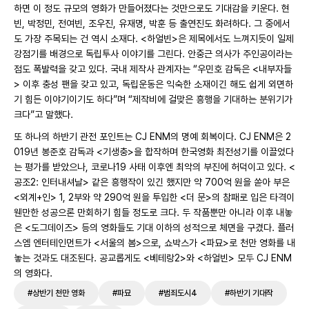
하면 이 정도 규모의 영화가 만들어졌다는 것만으로도 기대감을 키운다. 현
빈, 박정민, 전여빈, 조우진, 유재명, 박훈 등 출연진도 화려하다. 그 중에서
도 가장 주목되는 건 역시 소재다. <하얼빈>은 제목에서도 느껴지듯이 일제
강점기를 배경으로 독립투사 이야기를 그린다. 안중근 의사가 주인공이라는
점도 폭발력을 갖고 있다. 국내 제작사 관계자는 “우민호 감독은 <내부자들
> 이후 충성 팬을 갖고 있고, 독립운동은 익숙한 소재이긴 해도 쉽게 외면하
기 힘든 이야기이기도 하다”며 “제작비에 걸맞은 흥행을 기대하는 분위기가
크다”고 말했다.
또 하나의 하반기 관전 포인트는 CJ ENM의 명예 회복이다. CJ ENM은 2
019년 봉준호 감독과 <기생충>을 합작하며 한국영화 최전성기를 이끌었다
는 평가를 받았으나, 코로나19 사태 이후엔 최악의 부진에 허덕이고 있다. <
공조2: 인터내셔날> 같은 흥행작이 있긴 했지만 약 700억 원을 쏟아 부은
<외계+인> 1, 2부와 약 290억 원을 투입한 <더 문>의 참패로 입은 타격이
웬만한 성공으론 만회하기 힘들 정도로 크다. 두 작품뿐만 아니라 이후 내놓
은 <도그데이즈> 등의 영화들도 기대 이하의 성적으로 체면을 구겼다. 플러
스엠 엔터테인먼트가 <서울의 봄>으로, 쇼박스가 <파묘>로 천만 영화를 내
놓는 것과도 대조된다. 공교롭게도 <베테랑2>와 <하얼빈> 모두 CJ ENM
의 영화다.
#상반기 천만 영화
#파묘
#범죄도시4
#하반기 기대작