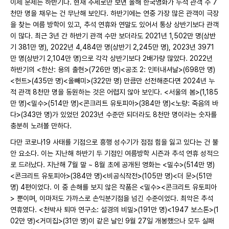
이제 문제는 하반기다. 현재 추세로만 보면 올해 한국영화가 누적 관객 수 7
천만 명을 채우는 건 무난해 보인다. 하반기에는 연중 가장 많은 관객이 극장
을 찾는 여름 방학이 있고, 추석 연휴와 연말도 있어서 통상 상반기보다 관객
이 많다. 최근 3년 간 하반기 관객 수만 보더라도 2021년 1,502만 명(상반
기 381만 명), 2022년 4,484만 명(상반기 2,245만 명), 2023년 3971
만 명(상반기 2,104만 명)으로 각각 상반기보다 2배가량 많았다. 2022년
하반기의 <한산: 용의 출현>(726만 명)<공조 2: 인터내셔날>(698만 명)
<헌트>(435만 명)<올빼미>(322만 명) 만큼만 선전해준다면 2024년 누
적 관객 8천만 명을 동원하는 것은 어렵지 않아 보인다. <서울의 봄>(1,185
만 명)<밀수>(514만 명)<콘크리트 유토피아>(384만 명)<노량: 죽음의 바
다>(343만 명)가 있었던 2023년 수준만 되더라도 8천만 명이라는 숫자를
충분히 노려볼 만하다.
다만 코로나19 사태를 기점으로 흥행 성수기가 점점 힘을 잃고 있다는 건 불
안 요소다. 이는 지난해 하반기 두 기점인 여름방학 시즌과 추석 연휴 성적으
로 드러났다. 지난해 7월 말 ~ 8월 초에 공개된 영화는 <밀수>(514만 명)
<콘크리트 유토피아>(384만 명)<비공식작전>(105만 명)<더 문>(51만
명) 4편이었다. 이 중 손해를 보지 않은 작품은 <밀수><콘크리트 유토피아
> 뿐이며, 이마저도 가까스로 손익분기점을 넘긴 수준이었다. 최악은 추석
연휴였다. <천박사 퇴마 연구소: 설경의 비밀>(191만 명)<1947 보스톤>(1
02만 명)<거미집>(31만 명)이 같은 날인 9월 27일 개봉했으나 모두 실패