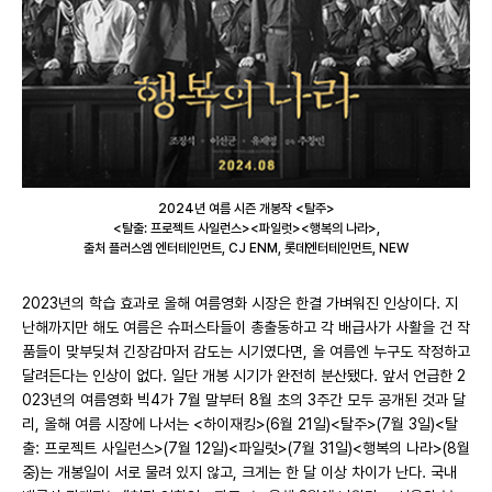
2024년 여름 시즌 개봉작 <탈주>
<탈출: 프로젝트 사일런스><파일럿><행복의 나라>,
출처 플러스엠 엔터테인먼트, CJ ENM, 롯데엔터테인먼트, NEW
2023년의 학습 효과로 올해 여름영화 시장은 한결 가벼워진 인상이다. 지
난해까지만 해도 여름은 슈퍼스타들이 총출동하고 각 배급사가 사활을 건 작
품들이 맞부딪쳐 긴장감마저 감도는 시기였다면, 올 여름엔 누구도 작정하고
달려든다는 인상이 없다. 일단 개봉 시기가 완전히 분산됐다. 앞서 언급한 2
023년의 여름영화 빅4가 7월 말부터 8월 초의 3주간 모두 공개된 것과 달
리, 올해 여름 시장에 나서는 <하이재킹>(6월 21일)<탈주>(7월 3일)<탈
출: 프로젝트 사일런스>(7월 12일)<파일럿>(7월 31일)<행복의 나라>(8월
중)는 개봉일이 서로 물려 있지 않고, 크게는 한 달 이상 차이가 난다. 국내