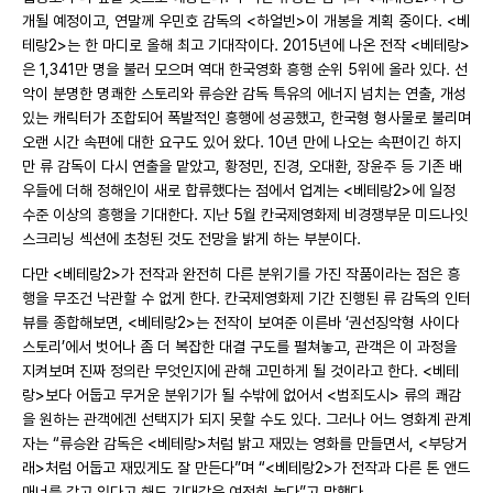
개될 예정이고, 연말께 우민호 감독의 <하얼빈>이 개봉을 계획 중이다. <베
테랑2>는 한 마디로 올해 최고 기대작이다. 2015년에 나온 전작 <베테랑>
은 1,341만 명을 불러 모으며 역대 한국영화 흥행 순위 5위에 올라 있다. 선
악이 분명한 명쾌한 스토리와 류승완 감독 특유의 에너지 넘치는 연출, 개성
있는 캐릭터가 조합되어 폭발적인 흥행에 성공했고, 한국형 형사물로 불리며
오랜 시간 속편에 대한 요구도 있어 왔다. 10년 만에 나오는 속편이긴 하지
만 류 감독이 다시 연출을 맡았고, 황정민, 진경, 오대환, 장윤주 등 기존 배
우들에 더해 정해인이 새로 합류했다는 점에서 업계는 <베테랑2>에 일정
수준 이상의 흥행을 기대한다. 지난 5월 칸국제영화제 비경쟁부문 미드나잇
스크리닝 섹션에 초청된 것도 전망을 밝게 하는 부분이다.
다만 <베테랑2>가 전작과 완전히 다른 분위기를 가진 작품이라는 점은 흥
행을 무조건 낙관할 수 없게 한다. 칸국제영화제 기간 진행된 류 감독의 인터
뷰를 종합해보면, <베테랑2>는 전작이 보여준 이른바 ‘권선징악형 사이다
스토리’에서 벗어나 좀 더 복잡한 대결 구도를 펼쳐놓고, 관객은 이 과정을
지켜보며 진짜 정의란 무엇인지에 관해 고민하게 될 것이라고 한다. <베테
랑>보다 어둡고 무거운 분위기가 될 수밖에 없어서 <범죄도시> 류의 쾌감
을 원하는 관객에겐 선택지가 되지 못할 수도 있다. 그러나 어느 영화계 관계
자는 “류승완 감독은 <베테랑>처럼 밝고 재밌는 영화를 만들면서, <부당거
래>처럼 어둡고 재밌게도 잘 만든다”며 “<베테랑2>가 전작과 다른 톤 앤드
매너를 갖고 있다고 해도 기대감은 여전히 높다”고 말했다.