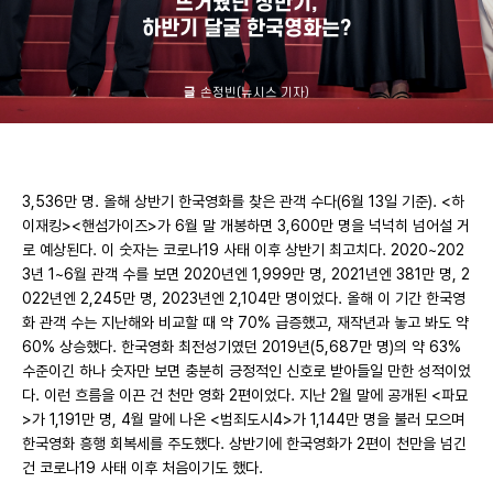
뜨거웠던 상반기,
하반기 달굴 한국영화는?
글
손정빈(뉴시스 기자)
3,536만 명. 올해 상반기 한국영화를 찾은 관객 수다(6월 13일 기준). <하
이재킹><핸섬가이즈>가 6월 말 개봉하면 3,600만 명을 넉넉히 넘어설 거
로 예상된다. 이 숫자는 코로나19 사태 이후 상반기 최고치다. 2020~202
3년 1~6월 관객 수를 보면 2020년엔 1,999만 명, 2021년엔 381만 명, 2
022년엔 2,245만 명, 2023년엔 2,104만 명이었다. 올해 이 기간 한국영
화 관객 수는 지난해와 비교할 때 약 70% 급증했고, 재작년과 놓고 봐도 약
60% 상승했다. 한국영화 최전성기였던 2019년(5,687만 명)의 약 63%
수준이긴 하나 숫자만 보면 충분히 긍정적인 신호로 받아들일 만한 성적이었
다. 이런 흐름을 이끈 건 천만 영화 2편이었다. 지난 2월 말에 공개된 <파묘
>가 1,191만 명, 4월 말에 나온 <범죄도시4>가 1,144만 명을 불러 모으며
한국영화 흥행 회복세를 주도했다. 상반기에 한국영화가 2편이 천만을 넘긴
건 코로나19 사태 이후 처음이기도 했다.