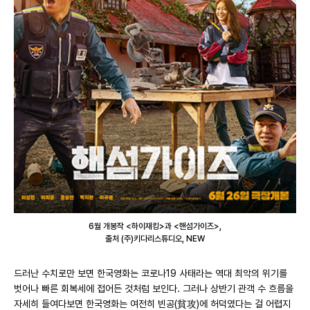
6월 개봉작 <하이재킹>과 <핸섬가이즈>,
출처 (주)키다리스튜디오, NEW
드러난 수치로만 보면 한국영화는 코로나19 사태라는 역대 최악의 위기를
벗어나 빠른 회복세에 접어든 것처럼 보인다. 그러나 상반기 관객 수 흐름을
자세히 들여다보면 한국영화는 여전히 빈공(貧攻)에 허덕였다는 걸 어렵지