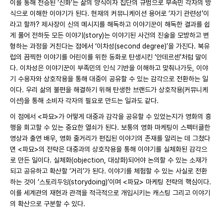
이를 통해 전승된 ‘신화’는 삶의 양식이자 집단의 규범으로 부족민 각자의 방
식으로 이해한 이야기가 된다. 현재의 커뮤니케이션 용어로 ‘자기 관련성’이
라고 할까? 제사장이 신의 메시지를 해독하고 이야기꾼이 해독한 결과를 쉽
게 풀어 전하듯 모든 이야기(story)는 이야기된 사건의 진술을 모방하고 변
형하는 과정을 거친다는 점에서 ‘이차성(second degree)’을 가진다. 북유
럽의 끔찍한 이야기를 어린이를 위한 동화로 탄생시킨 ‘안데르센’처럼 말이
다. 이차성은 이야기꾼이 부족민의 인식 기반을 이해하고 맞춰나가듯, 이야
기 수용자와 상호작용을 통해 대중이 공유할 수 있는 감각으로 전환하는 일
이다. 우리 삶의 불편을 해결하기 위해 탄생한 브랜드가 상호작용(커뮤니케
이션)을 통해 소비자 각자의 필요로 만드는 일과도 같다.
이 점에서 <파묘>가 어떻게 대중과 감각을 공유할 수 있었는지가 영화의 흥
행을 회고할 수 있는 중요한 열쇠가 된다. 보통의 영화 마케팅이 스펙터클한
영상과 출연 배우, 영화 줄거리가 편집된 이야기의 존재를 알리는 데 그쳤다
면 <파묘>의 전략은 대중과의 상호작용을 통해 이야기를 실체화된 감각으
로 만든 일이다. 실체화(objection, 대상화)되어야 논의할 수 있는 소재가
되고 공유하고 확산할 ‘거리’가 된다. 이야기를 체험할 수 있는 사실로 전환
하는 것이 ‘스토리두잉(storydoing)’이며 <파묘> 마케팅 전략의 핵심이다.
이를 세계관의 재현과 관객을 적극적으로 개입시키는 캐스팅 그리고 이야기
의 확산으로 구분할 수 있다.