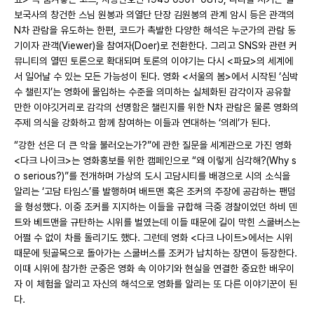
보국사의 창건한 스님 원봉과 의열단 단장 김원봉의 관계 암시 등은 관객의
N차 관람을 유도하는 한편, 코드가 촉발한 다양한 해석은 누군가의 관람 동
기이자 관객(Viewer)을 참여자(Doer)로 전환한다. 그리고 SNS와 관련 커
뮤니티의 열띤 토론으로 확대되며 토론의 이야기는 다시 <파묘>의 세계에
서 일어날 수 있는 모든 가능성이 된다. 영화 <서울의 봄>에서 시작된 ‘심박
수 챌린지’는 영화에 몰입하는 수준을 의미하는 실체화된 감각이자 공유할
만한 이야깃거리로 감각의 선명함은 챌린지를 위한 N차 관람은 물론 영화의
주제 의식을 강화하고 함께 참여하는 이들과 연대하는 ‘의례’가 된다.
“강한 선은 더 큰 악을 불러오는가?”에 관한 질문을 세계관으로 가진 영화
<다크 나이크>는 영화홍보를 위한 캠페인으로 “왜 이렇게 심각해?(Why s
o serious?)”를 전개하며 가상의 도시 고담시티를 배경으로 시의 소식을
알리는 ‘고담 타임스’를 발행하며 배트맨 혹은 조커의 주장에 공감하는 팬덤
을 형성했다. 이중 조커를 지지하는 이들을 규합해 극중 경찰이었던 하비 덴
트와 베트맨을 규탄하는 시위를 벌였는데 이들 때문에 길이 막힌 스쿨버스는
어쩔 수 없이 차를 돌리기도 했다. 그런데 영화 <다크 나이트>에서는 시위
때문에 뒷골목으로 돌아가는 스쿨버스를 조커가 납치하는 장면이 등장한다.
이때 시위에 참가한 군중은 영화 속 이야기와 현실을 연결한 중요한 배우이
자 이 체험을 알리고 자신의 해석으로 영화를 알리는 또 다른 이야기꾼이 된
다.