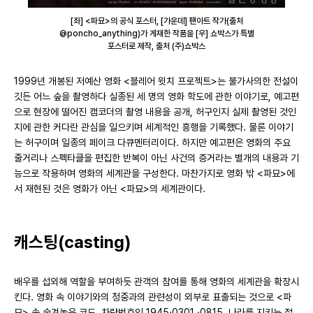
[좌] <파묘>의 공식 포스터, [가운데] 팬아트 작가(출처
@poncho_anything)가 게재한 작품을 [우] 쇼박스가 특별
포스터로 제작, 출처 (주)쇼박스
1999년 개봉된 저예산 영화 <블레어 윗치 프로젝트>는 불가사의한 전설이
깃든 어느 숲을 촬영하다 실종된 세 명의 영화 학도에 관한 이야기로, 예고편
으로 현장에 떨어진 캠코더의 촬영 내용을 공개, 허구인지 실제 촬영된 것인
지에 관한 커다란 관심을 일으키며 세계적인 흥행을 기록했다. 물론 이야기
는 허구이며 일종의 페이크 다큐멘터리이다. 하지만 예고편은 영화의 주요
줄거리나 스펙타클을 편집한 반복이 아닌 사건의 증거라는 별개의 내용과 기
능으로 작용하며 영화의 세계관을 구성한다. 마찬가지로 영화 밖 <파묘>에
서 재현된 것은 영화가 아닌 <파묘>의 세계관이다.
캐스팅(casting)
배우를 섭외해 역할을 부여하듯 관객의 참여를 통해 영화의 세계관을 확장시
킨다. 영화 속 이야기와의 청중과의 관련성이 외부로 표출되는 것으로 <파
묘> 속 숨겨놓은 코드, 차량번호인 1945·0301 ·0815, 나라를 지키는 절