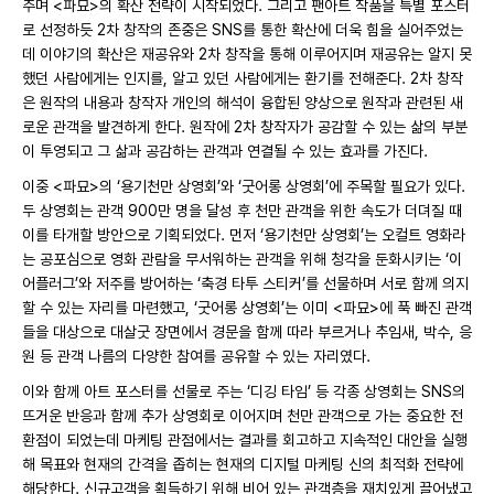
주며 <파묘>의 확산 전략이 시작되었다. 그리고 팬아트 작품을 특별 포스터
로 선정하듯 2차 창작의 존중은 SNS를 통한 확산에 더욱 힘을 실어주었는
데 이야기의 확산은 재공유와 2차 창작을 통해 이루어지며 재공유는 알지 못
했던 사람에게는 인지를, 알고 있던 사람에게는 환기를 전해준다. 2차 창작
은 원작의 내용과 창작자 개인의 해석이 융합된 양상으로 원작과 관련된 새
로운 관객을 발견하게 한다. 원작에 2차 창작자가 공감할 수 있는 삶의 부분
이 투영되고 그 삶과 공감하는 관객과 연결될 수 있는 효과를 가진다.
이중 <파묘>의 ‘용기천만 상영회’와 ‘굿어롱 상영회’에 주목할 필요가 있다.
두 상영회는 관객 900만 명을 달성 후 천만 관객을 위한 속도가 더뎌질 때
이를 타개할 방안으로 기획되었다. 먼저 ‘용기천만 상영회’는 오컬트 영화라
는 공포심으로 영화 관람을 무서워하는 관객을 위해 청각을 둔화시키는 ‘이
어플러그’와 저주를 방어하는 ‘축경 타투 스티커’를 선물하며 서로 함께 의지
할 수 있는 자리를 마련했고, ‘굿어롱 상영회’는 이미 <파묘>에 푹 빠진 관객
들을 대상으로 대살굿 장면에서 경문을 함께 따라 부르거나 추임새, 박수, 응
원 등 관객 나름의 다양한 참여를 공유할 수 있는 자리였다.
이와 함께 아트 포스터를 선물로 주는 ‘디깅 타임’ 등 각종 상영회는 SNS의
뜨거운 반응과 함께 추가 상영회로 이어지며 천만 관객으로 가는 중요한 전
환점이 되었는데 마케팅 관점에서는 결과를 회고하고 지속적인 대안을 실행
해 목표와 현재의 간격을 좁히는 현재의 디지털 마케팅 신의 최적화 전략에
해당한다. 신규고객을 획득하기 위해 비어 있는 관객층을 재치있게 끌어냈고