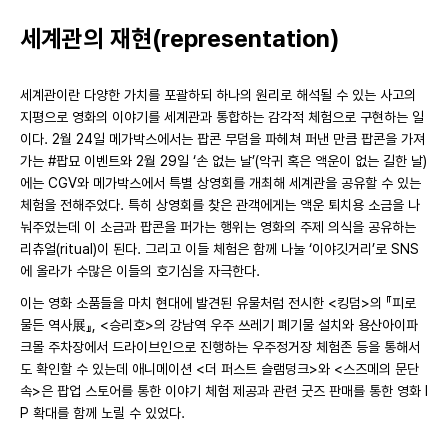
세계관의 재현(representation)
세계관이란 다양한 가치를 포괄하되 하나의 원리로 해석될 수 있는 사고의
지평으로 영화의 이야기를 세계관과 통합하는 감각적 체험으로 구현하는 일
이다. 2월 24일 메가박스에서는 팝콘 무덤을 파헤쳐 퍼낸 만큼 팝콘을 가져
가는 #팝묘 이벤트와 2월 29일 ‘손 없는 날’(악귀 혹은 액운이 없는 길한 날)
에는 CGV와 메가박스에서 특별 상영회를 개최해 세계관을 공유할 수 있는
체험을 전해주었다. 특히 상영회를 찾은 관객에게는 액운 퇴치용 소금을 나
눠주었는데 이 소금과 팝콘을 퍼가는 행위는 영화의 주제 의식을 공유하는
리츄얼(ritual)이 된다. 그리고 이들 체험은 함께 나눌 ‘이야깃거리’로 SNS
에 올라가 수많은 이들의 호기심을 자극한다.
이는 영화 소품들을 마치 현대에 발견된 유물처럼 전시한 <킹덤>의 『피로
물든 역사展』, <승리호>의 강남역 우주 쓰레기 폐기물 설치와 용산아이파
크몰 주차장에서 드라이브인으로 진행하는 우주정거장 체험존 등을 통해서
도 확인할 수 있는데 애니메이션 <더 퍼스트 슬램덩크>와 <스즈메의 문단
속>은 팝업 스토어를 통한 이야기 체험 제공과 관련 굿즈 판매를 통한 영화 I
P 확대를 함께 노릴 수 있었다.