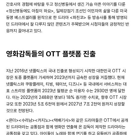
간호사의 경험에 바탕을 두고 정신병동에서 생긴 가슴 아픈 이야기를 다룬
<정신병동에도 아침이 와요>, 일제강점기 조선인 이민자의 삶을 다룬 미국
동명 베스트셀러를 원작으로 한 드라마 <파친코> 등 방송사를 통해 방영되
던 드라마에서 잘 다루지 않던 콘텐츠가 주목받으며 시청자들의 긍정적인 반
응까지 끌어내고 있다.
영화감독들의 OTT 플랫폼 진출
지난 2016년 넷플릭스의 국내 진출로 형성되기 시작한 대한민국 OTT 시
장은 토종 플랫폼이 가세하며 2023년까지 급속한 성장을 거듭했다. 현재
넷플릭스와 쿠팡플레이, 티빙, 웨이브, 디즈니+ 등 국내에서 서비스하는 대
표 스트리밍 플랫폼의 2023년 월평균 순 이용자 수는 2930만 명에 달한
다. 이는 2022년의 2488만 명보다 18% 증가한 수치로, 향후 OTT 시장
규모 또한 2023년 5조 6천억 원에서 2027년 7조 2천억 원까지 성장할
것으로 전망된다.
<욘더><수리남><카지노><택배기사>와 같은 드라마들은 OTT에서 공개
된 드라마라는 공통점과 함께 영화만 연출해 온 감독이 제작한 드라마라는
공통점을 갖고 있다. 아이돌이 노래와 함께 연기를 하고 유튜버가 공중파에