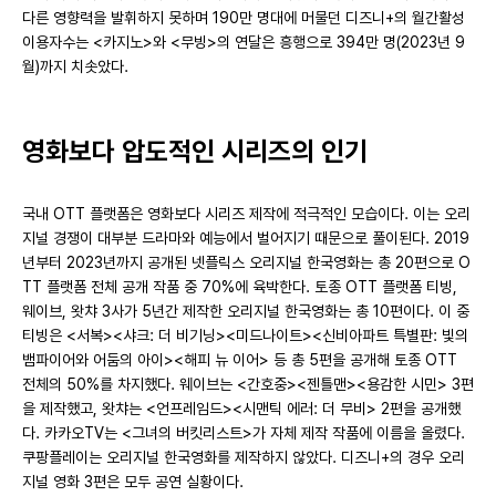
다른 영향력을 발휘하지 못하며 190만 명대에 머물던 디즈니+의 월간활성
이용자수는 <카지노>와 <무빙>의 연달은 흥행으로 394만 명(2023년 9
월)까지 치솟았다.
영화보다 압도적인 시리즈의 인기
국내 OTT 플랫폼은 영화보다 시리즈 제작에 적극적인 모습이다. 이는 오리
지널 경쟁이 대부분 드라마와 예능에서 벌어지기 때문으로 풀이된다. 2019
년부터 2023년까지 공개된 넷플릭스 오리지널 한국영화는 총 20편으로 O
TT 플랫폼 전체 공개 작품 중 70%에 육박한다. 토종 OTT 플랫폼 티빙,
웨이브, 왓챠 3사가 5년간 제작한 오리지널 한국영화는 총 10편이다. 이 중
티빙은 <서복><샤크: 더 비기닝><미드나이트><신비아파트 특별판: 빛의
뱀파이어와 어둠의 아이><해피 뉴 이어> 등 총 5편을 공개해 토종 OTT
전체의 50%를 차지했다. 웨이브는 <간호중><젠틀맨><용감한 시민> 3편
을 제작했고, 왓챠는 <언프레임드><시맨틱 에러: 더 무비> 2편을 공개했
다. 카카오TV는 <그녀의 버킷리스트>가 자체 제작 작품에 이름을 올렸다.
쿠팡플레이는 오리지널 한국영화를 제작하지 않았다. 디즈니+의 경우 오리
지널 영화 3편은 모두 공연 실황이다.