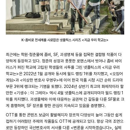
K-좀비로 전세계를 사로잡은 넷플릭스 시리즈 <지금 우리 학교는>
최근에는 학원·청춘물에 좀비, SF, 괴생명체 등을 접목한 결합형 작품이 다
양하게 등장하고 있다. 청춘의 성장과 풋풋한 로맨스에서 벗어나 좀비 바이
러스가 퍼진 학교에 고립된 학생들의 사투를 그린 넷플릭스의 <지금 우리
학교는>은 2022년 1월 공개와 동시에 월드 랭킹 1위를 차지했고, <오징어
게임>과 <이상한 변호사 우영우>에 이어 한국 작품 시청 시간 순위 드라마
부문 3위에 랭크되는 기염을 토했다. 2024년 상반기 최고의 화제작이라 할
만한 <기생수 : 더 그레이> 역시 4월 넷플릭스에 공개되자마자 월드 랭킹 1
위를 차지했다. 괴생물체와 이에 대응하는 공권력 간 갈등을 다룬 SF물로 크
게 흥행하며, SF 장르를 향한 관심이 지속되고 있음을 증명했다.
OTT를 통한 콘텐츠 보급이 활발해지자 장르적 다양성이 늘어 그동안 쉽게
접하기 어려웠던 주제의 작품들도 OTT에 공개되고 있다. 항상 극의 조연으
로만 등장하던 국선변호사의 서사를 다룬 <변론을 시작하겠습니다>, 실제