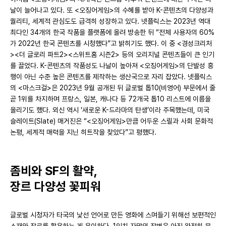
날이 늘어나고 있다. 또 <오징어게임>의 수혜를 받아 K-콘텐츠의 다양성과
퀄리티, 세계적 관심도도 급격히 성장하고 있다. 넷플릭스는 2023년 역대
최다인 34개의 한국 작품을 플랫폼에 올려 방송한 뒤 “전체 사용자의 60%
가 2022년 한국 콘텐츠를 시청했다”고 밝히기도 했다. 이 중 <경성크리처
><더 글로리 파트2><스위트홈 시즌2> 등의 오리지널 콘텐츠들이 큰 인기
를 끌었다. K-콘텐츠의 작품성도 나날이 높아져 <오징어게임>의 단발성 흥
행이 아닌 수준 높은 콘텐츠를 제작하는 생산국으로 자리 잡았다. 넷플릭스
의 <마스크걸>은 2023년 9월 공개된 뒤 글로벌 톱10(비영어) 부문에서 줄
곧 1위를 차지하며 프랑스, 일본, 캐나다 등 72개국 톱10 리스트에 이름을
올리기도 했다. 외신 역시 ‘새로운 K-드라마의 탄생’이라 주목했는데, 미국
슬레이트(Slate) 매거진은 “<오징어게임>만큼 어두운 스릴과 사회 문화적
논평, 세계적 매력을 지닌 히트작을 찾았다”고 평했다.
좀비와 SF의 활약,
장르 다양성 꽃피워
글로벌 시청자가 타국의 낯선 언어로 만든 영화에 스며들기 위해선 보편적인
소재와 장르를 활용하는 게 용이하다. 1인치 자막의 장벽은 아직 완전히 무