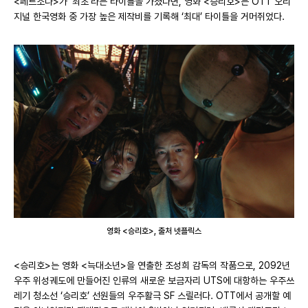
<페르소나>가 ‘최초’라는 타이틀을 가졌다면, 영화 <승리호>는 OTT 오리
지널 한국영화 중 가장 높은 제작비를 기록해 ‘최대’ 타이틀을 거머쥐었다.
영화 <승리호>, 출처 넷플릭스
<승리호>는 영화 <늑대소년>을 연출한 조성희 감독의 작품으로, 2092년
우주 위성궤도에 만들어진 인류의 새로운 보금자리 UTS에 대항하는 우주쓰
레기 청소선 ‘승리호’ 선원들의 우주활극 SF 스릴러다. OTT에서 공개할 예