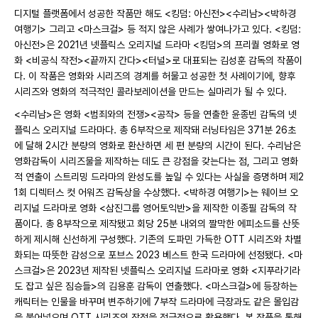
디지털 플랫폼에서 성공한 작품만 해도 <킹덤: 아신전><수리남><박하경
여행기> 그리고 <마스크걸> 등 적지 않은 사례가 쌓여나가고 있다. <킹덤:
아신전>은 2021년 넷플릭스 오리지널 드라마 <킹덤>의 프리퀄 영화로 영
화 <비공식 작전><끝까지 간다><터널>로 대표되는 김성훈 감독의 작품이
다. 이 작품은 영화와 시리즈의 경계를 허물고 성공한 첫 사례이기에, 향후
시리즈와 영화의 적극적인 콜라보레이션을 만드는 실마리가 될 수 있다.
<수리남>은 영화 <범죄와의 전쟁><공작> 등을 연출한 윤종빈 감독의 넷
플릭스 오리지널 드라마다. 총 6부작으로 제작돼 러닝타임은 371분 26초
에 달해 2시간 분량의 영화로 환산하면 세 편 분량의 시간이 된다. 수리남은
영화감독이 시리즈물을 제작하는 데도 큰 강점을 갖는다는 점, 그리고 영화
적 연출이 스트리밍 드라마의 완성도를 높일 수 있다는 사실을 증명하며 제2
1회 디렉터스 컷 어워즈 감독상을 수상했다. <박하경 여행기>는 웨이브 오
리지널 드라마로 영화 <삼진그룹 영어토익반>을 제작한 이종필 감독의 작
품이다. 총 8부작으로 제작됐고 회당 25분 내외의 짤막한 에피소드를 산뜻
하게 제시해 신선하게 구성했다. 기존의 도파민 가득한 OTT 시리즈와 차별
화되는 따뜻한 감성으로 포브스 2023 베스트 한국 드라마에 선정됐다. <마
스크걸>은 2023년 제작된 넷플릭스 오리지널 드라마로 영화 <지푸라기라
도 잡고 싶은 짐승들>의 김용훈 감독이 연출했다. <마스크걸>에 등장하는
캐릭터는 인물을 바꾸며 변주하기에 7부작 드라마에 극장과도 같은 몰입감
을 불어넣으며 OTT 시리즈의 장점을 적극적으로 활용했다. 본 작품을 통해