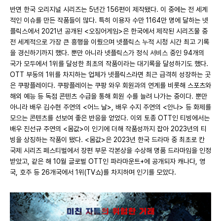
반면 한국 오리지널 시리즈는 5년간 156편이 제작됐다. 이 중에는 전 세계
적인 이슈를 만든 작품들이 많다. 특히 이용자 수만 1164만 명에 달하는 넷
플릭스에서 2021년 공개된 <오징어게임>은 한국에서 제작된 시리즈물 중
전 세계적으로 가장 큰 흥행을 이뤘으며 넷플릭스 누적 시청 시간 최고 기록
을 경신하기까지 했다. 뿐만 아니라 넷플릭스가 정식 서비스 중인 94개의
국가 모두에서 1위를 달성한 최초의 작품이라는 대기록을 달성하기도 했다.
OTT 부동의 1위를 차지하는 업체가 넷플릭스라면 최근 급격히 성장하는 곳
은 쿠팡플레이다. 쿠팡플레이는 쿠팡 와우 회원과의 연계를 비롯해 스포츠와
해외 예능 등 독점 콘텐츠 수급을 통해 회원 수를 늘려 나가는 중이다. 뿐만
아니라 배우 김수현 주연의 <어느 날>, 배우 수지 주연의 <안나> 등 화제를
모으는 콘텐츠를 선보여 좋은 반응을 얻었다. 이외 토종 OTT인 티빙에서는
배우 진선규 주연의 <몸값>이 인기에 더해 작품성까지 잡아 2023년의 티
빙을 상징하는 작품이 됐다. <몸값>은 2023년 한국 드라마 중 최초로 칸
국제 시리즈 페스티벌에서 장편 부문 각본상을 수상해 명품 드라마임을 인정
받았고, 같은 해 10월 글로벌 OTT인 파라마운트+에 공개되자 캐나다, 영
국, 호주 등 26개국에서 1위(TV쇼)를 차지하며 인기를 모았다.