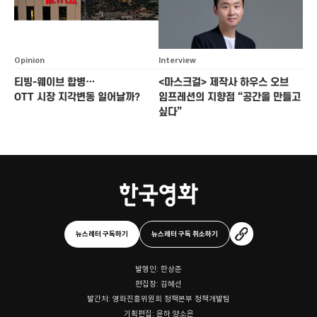
Opinion
Interview
티빙-웨이브 합병…
<마스크걸> 제작사 하우스 오브
OTT 시장 지각변동 일어날까?
임프레션의 지향점
“공간을 만들고
싶다”
뉴스레터 구독하기
뉴스레터 구독 취소하기
발행인: 한상준
편집장: 김혜선
발간처: 영화진흥위원회 정책본부 정책개발팀
기획편집: 윤하 양소은