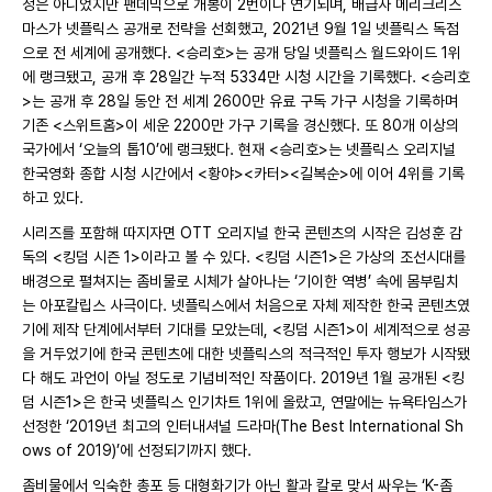
정은 아니었지만 팬데믹으로 개봉이 2번이나 연기되며, 배급사 메리크리스
마스가 넷플릭스 공개로 전략을 선회했고, 2021년 9월 1일 넷플릭스 독점
으로 전 세계에 공개했다. <승리호>는 공개 당일 넷플릭스 월드와이드 1위
에 랭크됐고, 공개 후 28일간 누적 5334만 시청 시간을 기록했다. <승리호
>는 공개 후 28일 동안 전 세계 2600만 유료 구독 가구 시청을 기록하며
기존 <스위트홈>이 세운 2200만 가구 기록을 경신했다. 또 80개 이상의
국가에서 ‘오늘의 톱10’에 랭크됐다. 현재 <승리호>는 넷플릭스 오리지널
한국영화 종합 시청 시간에서 <황야><카터><길복순>에 이어 4위를 기록
하고 있다.
시리즈를 포함해 따지자면 OTT 오리지널 한국 콘텐츠의 시작은 김성훈 감
독의 <킹덤 시즌 1>이라고 볼 수 있다. <킹덤 시즌1>은 가상의 조선시대를
배경으로 펼쳐지는 좀비물로 시체가 살아나는 ‘기이한 역병’ 속에 몸부림치
는 아포칼립스 사극이다. 넷플릭스에서 처음으로 자체 제작한 한국 콘텐츠였
기에 제작 단계에서부터 기대를 모았는데, <킹덤 시즌1>이 세계적으로 성공
을 거두었기에 한국 콘텐츠에 대한 넷플릭스의 적극적인 투자 행보가 시작됐
다 해도 과언이 아닐 정도로 기념비적인 작품이다. 2019년 1월 공개된 <킹
덤 시즌1>은 한국 넷플릭스 인기차트 1위에 올랐고, 연말에는 뉴욕타임스가
선정한 ‘2019년 최고의 인터내셔널 드라마(The Best International Sh
ows of 2019)’에 선정되기까지 했다.
좀비물에서 익숙한 총포 등 대형화기가 아닌 활과 칼로 맞서 싸우는 ‘K-좀