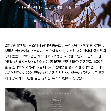
<페르소나>에서 <노란문: 세기말 시네필 다이어리>까지
글
김우정 OTT 미디어랩 수석 디렉터
2017년 6월 넷플릭스에서 공개된 봉준호 감독의 <옥자> 이후 한국영화 플
랫폼은 영화관에서 스트리밍으로 확대됐지만, 여전히 영화 관람의 중심은 극
장에 있었다. 2019년만 해도 영화 <기생충><극한 직업><어벤져스: 엔드
게임><겨울왕국2><알라딘> 등 총 5편의 천만 영화가 탄생했고, 500만
을 넘긴 영화도 <엑시트>를 비롯해 5편이었을 정도로 한국 영화관 최대의
풍년이었다. <봉오동 전투><82년생 김지영><사바하><증인> 등도 흥행
에 성공하며 100만을 넘긴 영화는 무려 40편이나 등장했다.